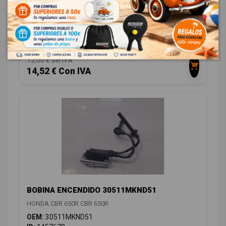
RELE FR36003
HONDA CBR 650R CBR 650R
OEM:
FR36003
ID:
1457666
12,00 € Sin IVA
14,52 € Con IVA
BOBINA ENCENDIDO 30511MKND51
HONDA CBR 650R CBR 650R
OEM:
30511MKND51