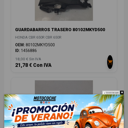
GUARDABARROS TRASERO 80102MKYD500
HONDA CBR 650R CBR 650R
OEM:
80102MKYD500
ID:
1456886
18,00 € Sin IVA
21,78 € Con IVA
Do not show again.