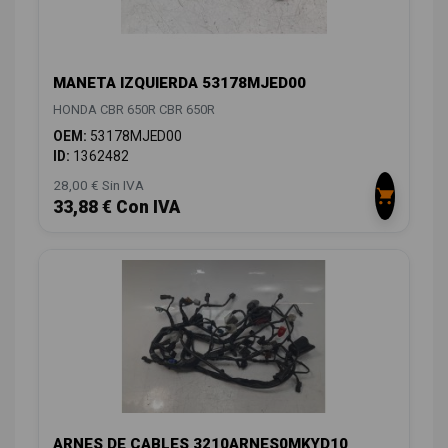
MANETA IZQUIERDA 53178MJED00
HONDA CBR 650R CBR 650R
OEM:
53178MJED00
ID:
1362482
28,00 € Sin IVA
33,88 € Con IVA
ARNES DE CABLES 3210ARNES0MKYD10