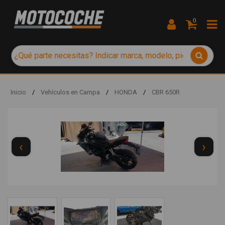
0
Inicio
/
Vehículos en Campa
/
HONDA
/
CBR 650R
‹
›