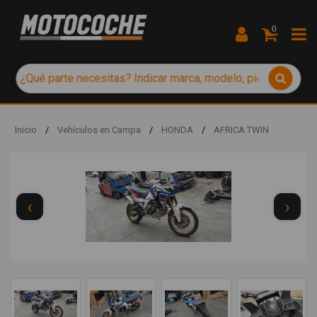
0
Inicio
/
Vehículos en Campa
/
HONDA
/
AFRICA TWIN
‹
›