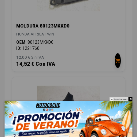
MOLDURA 80123MKKD0
HONDA AFRICA TWIN
OEM:
80123MKKD0
ID:
1221760
12,00 € Sin IVA
14,52 € Con IVA
Do not show again.
MOLDURA 11530MJP6800