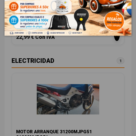
HONDA AFRICA TWIN
OEM:
11530MJP6800
ID:
1221740
19,00 € Sin IVA
22,99 € Con IVA
ELECTRICIDAD
1
MOTOR ARRANQUE 31200MJPG51