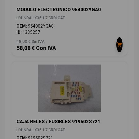
MODULO ELECTRONICO 954002YGA0
HYUNDAI IX35 1.7 CRDI CAT
OEM:
954002YGA0
ID:
1335257
48,00 € Sin IVA
58,08 € Con IVA
CAJA RELES / FUSIBLES 919502S721
HYUNDAI IX35 1.7 CRDI CAT
OEM:
919502S721