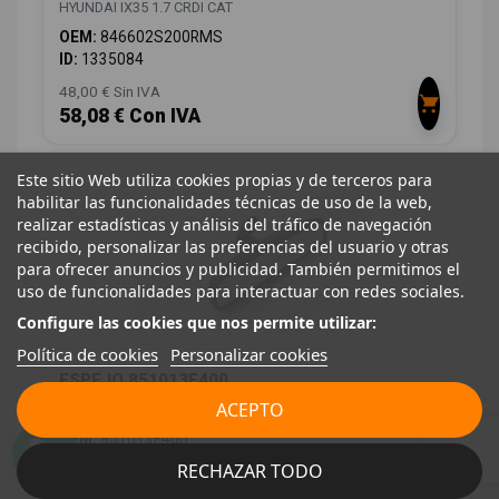
HYUNDAI IX35 1.7 CRDI CAT
OEM:
846602S200RMS
ID:
1335084
48,00 € Sin IVA
58,08 € Con IVA
Este sitio Web utiliza cookies propias y de terceros para
habilitar las funcionalidades técnicas de uso de la web,
realizar estadísticas y análisis del tráfico de navegación
recibido, personalizar las preferencias del usuario y otras
para ofrecer anuncios y publicidad. También permitimos el
uso de funcionalidades para interactuar con redes sociales.
Configure las cookies que nos permite utilizar:
Política de cookies
Personalizar cookies
ESPEJO 851013F400
ACEPTO
HYUNDAI IX35 1.7 CRDI CAT
OEM:
851013F400
ID:
1335145
RECHAZAR TODO
48,00 € Sin IVA