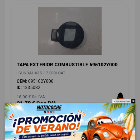
TAPA EXTERIOR COMBUSTIBLE 695102Y000
HYUNDAI IX35 1.7 CRDI CAT
OEM:
695102Y000
ID:
1335082
18,00 € Sin IVA
21,78 € Con IVA
Do not show again.
CLIMATIZACIÓN
1