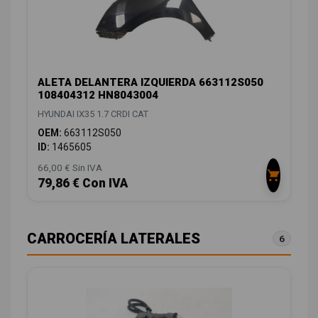
ALETA DELANTERA IZQUIERDA 663112S050
108404312 HN8043004
HYUNDAI IX35 1.7 CRDI CAT
OEM:
663112S050
ID:
1465605
66,00 € Sin IVA
79,86 € Con IVA
CARROCERÍA LATERALES
6