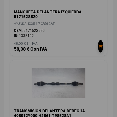
MANGUETA DELANTERA IZQUIERDA
517152S520
HYUNDAI IX35 1.7 CRDI CAT
OEM:
517152S520
ID:
1335192
48,00 € Sin IVA
58,08 € Con IVA
TRANSMISION DELANTERA DERECHA
495012Y900 H2561 T98528A1