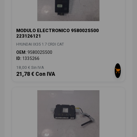
MODULO ELECTRONICO 958002S500
223126121
HYUNDAI IX35 1.7 CRDI CAT
OEM:
958002S500
ID:
1335266
18,00 € Sin IVA
21,78 € Con IVA