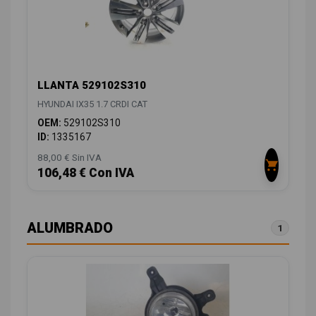
LLANTA 529102S310
HYUNDAI IX35 1.7 CRDI CAT
OEM:
529102S310
ID:
1335167
88,00 € Sin IVA
106,48 € Con IVA
ALUMBRADO
1