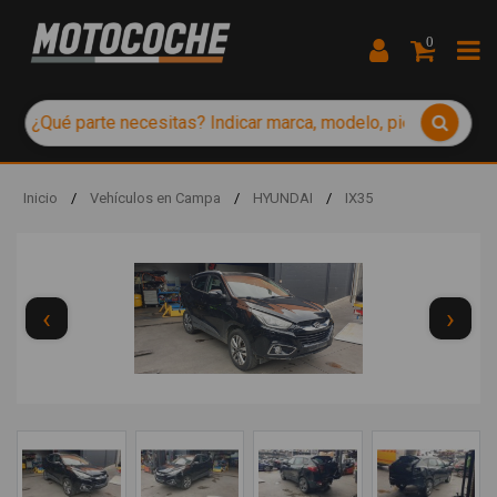
0
Inicio
/
Vehículos en Campa
/
HYUNDAI
/
IX35
‹
›