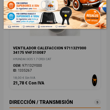
VENTILADOR CALEFACCION 971132Y000
34175 VHF310087
HYUNDAI IX35 1.7 CRDI CAT
OEM:
971132Y000
ID:
1335267
18,00 € Sin IVA
21,78 € Con IVA
DIRECCIÓN / TRANSMISIÓN
5