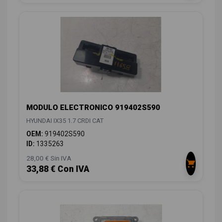
MODULO ELECTRONICO 919402S590
HYUNDAI IX35 1.7 CRDI CAT
OEM:
919402S590
ID:
1335263
28,00 € Sin IVA
33,88 € Con IVA