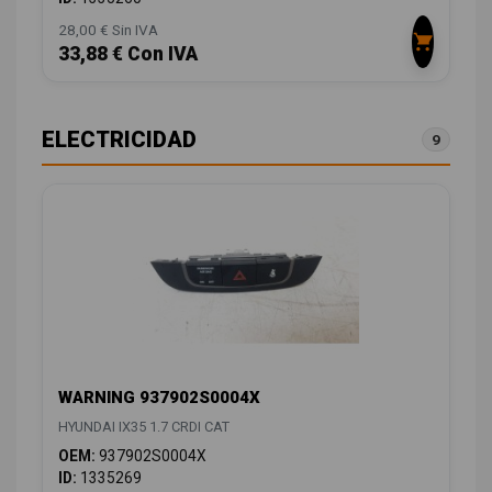
28,00 € Sin IVA
33,88 € Con IVA
ELECTRICIDAD
9
WARNING 937902S0004X
HYUNDAI IX35 1.7 CRDI CAT
OEM:
937902S0004X
ID:
1335269