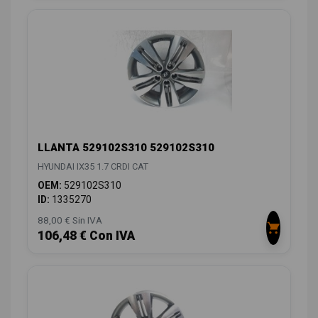
LLANTA 529102S310 529102S310
HYUNDAI IX35 1.7 CRDI CAT
OEM:
529102S310
ID:
1335270
88,00 € Sin IVA
106,48 € Con IVA