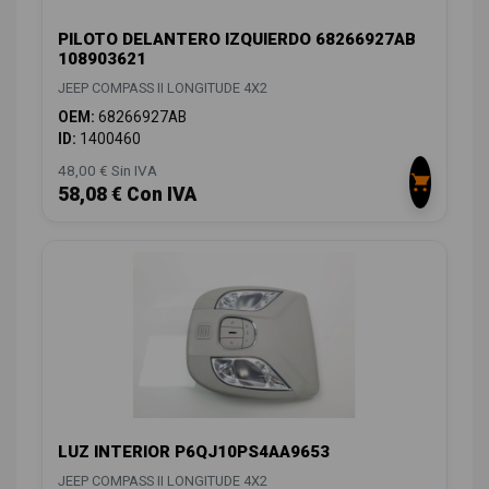
PILOTO DELANTERO IZQUIERDO 68266927AB
108903621
JEEP COMPASS II LONGITUDE 4X2
OEM:
68266927AB
ID:
1400460
48,00 € Sin IVA
58,08 € Con IVA
LUZ INTERIOR P6QJ10PS4AA9653
JEEP COMPASS II LONGITUDE 4X2