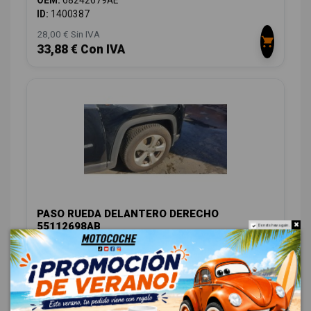
OEM:
68242679AE
ID:
1400387
28,00 € Sin IVA
33,88 € Con IVA
PASO RUEDA DELANTERO DERECHO
55112698AB
Do not show again.
JEEP COMPASS II LONGITUDE 4X2
OEM:
55112698AB
ID:
1400392
39,00 € Sin IVA