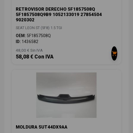
RETROVISOR DERECHO 5F1857508Q
5F1857508Q9B9 1052133019 27854504
9020302
SEAT LEON ST (5F8) 1.5 TGI
OEM:
5F1857508Q
ID:
1436582
48,00 € Sin IVA
58,08 € Con IVA
MOLDURA 5UT44DX9AA