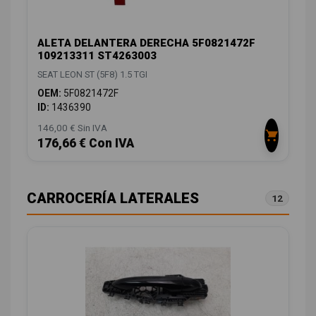
ALETA DELANTERA DERECHA 5F0821472F
109213311 ST4263003
SEAT LEON ST (5F8) 1.5 TGI
OEM:
5F0821472F
ID:
1436390
146,00 € Sin IVA
176,66 € Con IVA
CARROCERÍA LATERALES
12