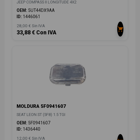
JEEP COMPASS II LONGITUDE 4X2
OEM:
5UT44DX9AA
ID:
1446061
28,00 € Sin IVA
33,88 € Con IVA
MOLDURA 5F0941607
SEAT LEON ST (5F8) 1.5 TGI
OEM:
5F0941607
ID:
1436440
12,00 € Sin IVA