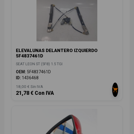
ELEVALUNAS DELANTERO IZQUIERDO
5F4837461D
SEAT LEON ST (5F8) 1.5 TGI
OEM:
5F4837461D
ID:
1436468
18,00 € Sin IVA
21,78 € Con IVA