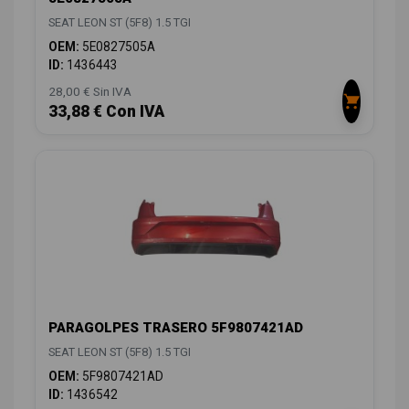
SEAT LEON ST (5F8) 1.5 TGI
OEM:
5E0827505A
ID:
1436443
28,00 € Sin IVA
33,88 € Con IVA
PARAGOLPES TRASERO 5F9807421AD
SEAT LEON ST (5F8) 1.5 TGI
OEM:
5F9807421AD
ID:
1436542