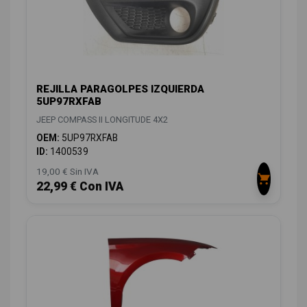
REJILLA PARAGOLPES IZQUIERDA
5UP97RXFAB
JEEP COMPASS II LONGITUDE 4X2
OEM:
5UP97RXFAB
ID:
1400539
19,00 € Sin IVA
22,99 € Con IVA