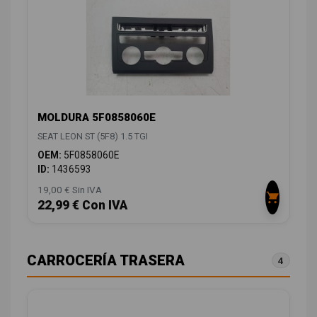
MOLDURA 5F0858060E
SEAT LEON ST (5F8) 1.5 TGI
OEM:
5F0858060E
ID:
1436593
19,00 € Sin IVA
22,99 € Con IVA
CARROCERÍA TRASERA
4