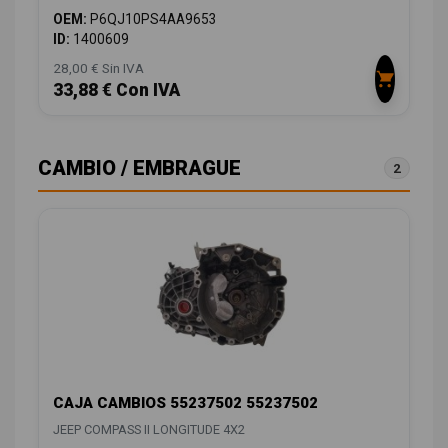
OEM:
P6QJ10PS4AA9653
ID:
1400609
28,00 € Sin IVA
33,88 € Con IVA
CAMBIO / EMBRAGUE
2
CAJA CAMBIOS 55237502 55237502
JEEP COMPASS II LONGITUDE 4X2