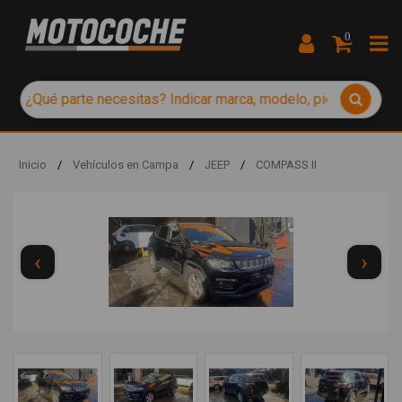
0
Inicio
/
Vehículos en Campa
/
JEEP
/
COMPASS II
‹
›