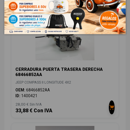
47,19 € Con IVA
CERRADURA PUERTA TRASERA DERECHA
68466852AA
JEEP COMPASS II LONGITUDE 4X2
OEM:
68466852AA
ID:
1400421
28,00 € Sin IVA
33,88 € Con IVA