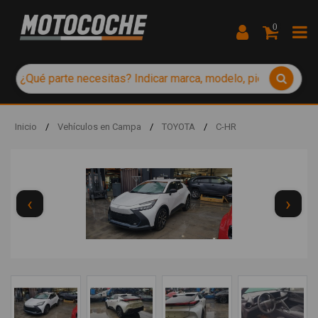
0
Inicio
/
Vehículos en Campa
/
TOYOTA
/
C-HR
‹
›