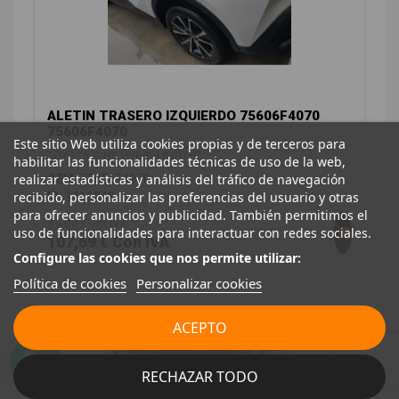
ALETIN TRASERO IZQUIERDO 75606F4070
75606F4070
Este sitio Web utiliza cookies propias y de terceros para
TOYOTA C-HR HYBRID ACTIVE
habilitar las funcionalidades técnicas de uso de la web,
realizar estadísticas y análisis del tráfico de navegación
OEM:
75606F4070
recibido, personalizar las preferencias del usuario y otras
ID:
1416848
para ofrecer anuncios y publicidad. También permitimos el
89,00 € Sin IVA
uso de funcionalidades para interactuar con redes sociales.
107,69 € Con IVA
Configure las cookies que nos permite utilizar:
Política de cookies
Personalizar cookies
ACEPTO
RECHAZAR TODO