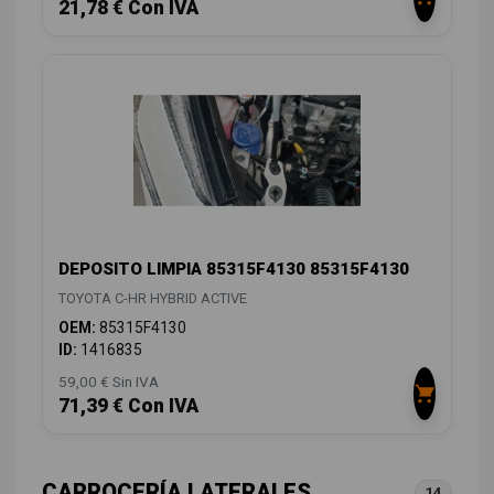
21,78 € Con IVA
DEPOSITO LIMPIA 85315F4130 85315F4130
TOYOTA C-HR HYBRID ACTIVE
OEM:
85315F4130
ID:
1416835
59,00 € Sin IVA
71,39 € Con IVA
CARROCERÍA LATERALES
14