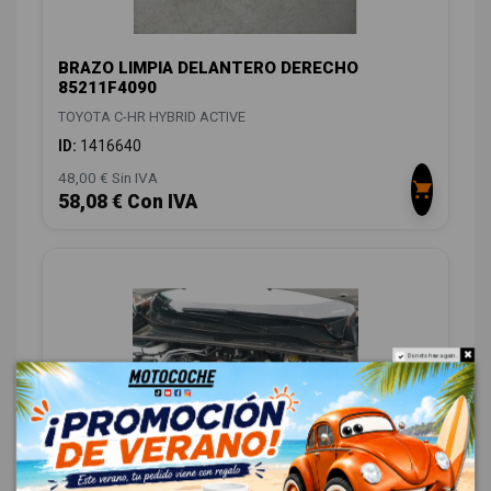
BRAZO LIMPIA DELANTERO DERECHO
85211F4090
TOYOTA C-HR HYBRID ACTIVE
ID:
1416640
48,00 € Sin IVA
58,08 € Con IVA
Do not show again.
TORPEDO 55708F4120 55708F4120
TOYOTA C-HR HYBRID ACTIVE