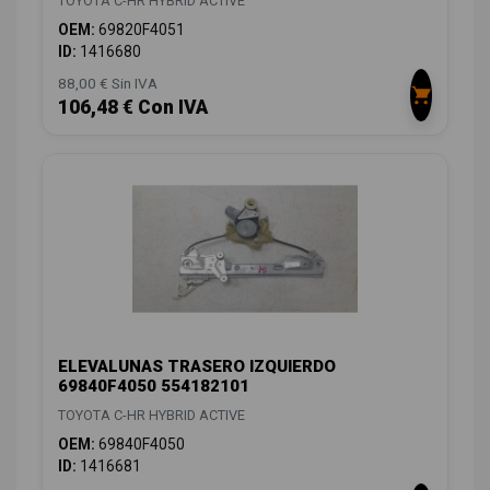
TOYOTA C-HR HYBRID ACTIVE
OEM:
69820F4051
ID:
1416680
88,00 € Sin IVA
106,48 € Con IVA
ELEVALUNAS TRASERO IZQUIERDO
69840F4050 554182101
TOYOTA C-HR HYBRID ACTIVE
OEM:
69840F4050
ID:
1416681