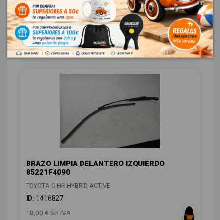
OEM:
55708F4120
ID:
1416664
88,00 € Sin IVA
106,48 € Con IVA
BRAZO LIMPIA DELANTERO IZQUIERDO
85221F4090
TOYOTA C-HR HYBRID ACTIVE
ID:
1416827
18,00 € Sin IVA