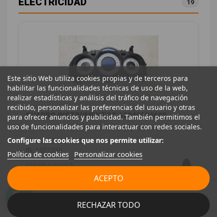
ELECTRICIDAD
19
Este sitio Web utiliza cookies propias y de terceros para
habilitar las funcionalidades técnicas de uso de la web,
realizar estadísticas y análisis del tráfico de navegación
recibido, personalizar las preferencias del usuario y otras
CUADRO INSTRUMENTOS A2049004609
para ofrecer anuncios y publicidad. También permitimos el
uso de funcionalidades para interactuar con redes sociales.
MERCEDES-BENZ CLASE C (W204) COUPE 2.1 CDI CAT
Configure las cookies que nos permite utilizar:
OEM:
A2049004609
ID:
1301530
Política de cookies
Personalizar cookies
148,00 € Sin IVA
179,08 € Con IVA
ACEPTO
RECHAZAR TODO