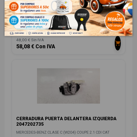
CERRADURA PUERTA DELANTERA DERECHA
A2047203035 EZCME280/DLF410067HQ
MERCEDES-BENZ CLASE C (W204) COUPE 2.1 CDI CAT
ID:
1301516
48,00 € Sin IVA
58,08 € Con IVA
CERRADURA PUERTA DELANTERA IZQUIERDA
2047202735
MERCEDES-BENZ CLASE C (W204) COUPE 2.1 CDI CAT