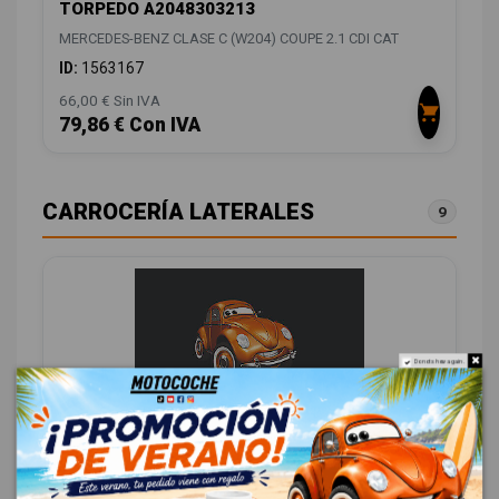
TORPEDO A2048303213
MERCEDES-BENZ CLASE C (W204) COUPE 2.1 CDI CAT
ID:
1563167
66,00 € Sin IVA
79,86 € Con IVA
CARROCERÍA LATERALES
9
Do not show again.