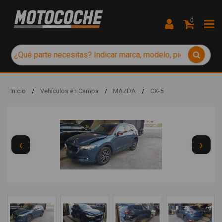
0
Inicio
/
Vehículos en Campa
/
MAZDA
/
CX-5
‹
›