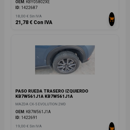
OEM:
KBY05802XE
ID:
1422687
18,00 € Sin IVA
21,78 € Con IVA
PASO RUEDA TRASERO IZQUIERDO
KB7W561J1A KB7W561J1A
MAZDA CX-5 EVOLUTION 2WD
OEM:
KB7W561J1A
ID:
1422691
19,00 € Sin IVA