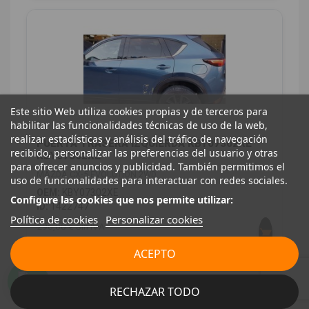
Este sitio Web utiliza cookies propias y de terceros para
habilitar las funcionalidades técnicas de uso de la web,
realizar estadísticas y análisis del tráfico de navegación
PUERTA TRASERA IZQUIERDA KBY07302XE
recibido, personalizar las preferencias del usuario y otras
KBY07302XE
para ofrecer anuncios y publicidad. También permitimos el
MAZDA CX-5 EVOLUTION 2WD
uso de funcionalidades para interactuar con redes sociales.
OEM:
KBY07302XE
Configure las cookies que nos permite utilizar:
ID:
1422747
Política de cookies
Personalizar cookies
296,00 € Sin IVA
358,16 € Con IVA
ACEPTO
RECHAZAR TODO
CARROCERÍA TRASERA
7