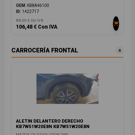
OEM:
KB8A46100
ID:
1422717
88,00 € Sin IVA
106,48 € Con IVA
CARROCERÍA FRONTAL
8
ALETIN DELANTERO DERECHO
KB7W51W20E8N KB7W51W20E8N
MAZDA CX-5 EVOLUTION 2WD