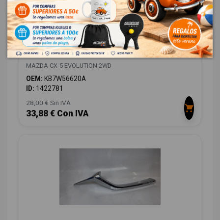
CERRADURA CAPO KB7W56620A KB7W56620A
MAZDA CX-5 EVOLUTION 2WD
OEM:
KB7W56620A
ID:
1422781
28,00 € Sin IVA
33,88 € Con IVA