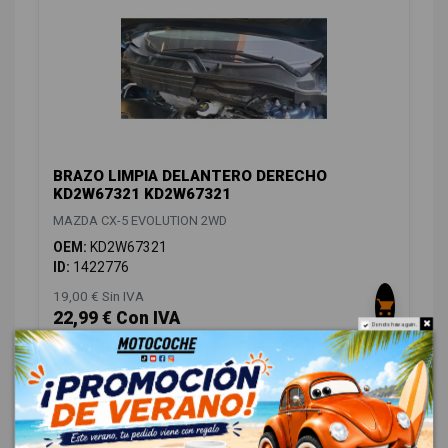
BRAZO LIMPIA DELANTERO DERECHO
KD2W67321 KD2W67321
MAZDA CX-5 EVOLUTION 2WD
OEM:
KD2W67321
ID:
1422776
19,00 € Sin IVA
22,99 € Con IVA
Do not show again.