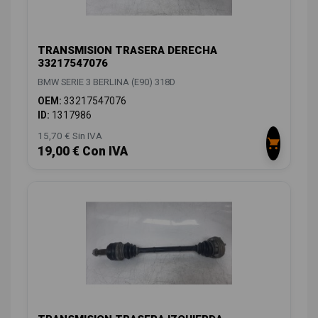
TRANSMISION TRASERA DERECHA
33217547076
BMW SERIE 3 BERLINA (E90) 318D
OEM:
33217547076
ID:
1317986
15,70 € Sin IVA
19,00 € Con IVA