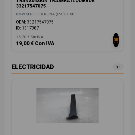
TRANSMISION TRASERA IZQUIERDA
33217547075
BMW SERIE 3 BERLINA (E90) 318D
OEM:
33217547075
ID:
1317987
15,70 € Sin IVA
19,00 € Con IVA
ELECTRICIDAD
11