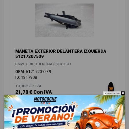
MANETA EXTERIOR DELANTERA IZQUIERDA
51217207539
BMW SERIE 3 BERLINA (E90) 318D
OEM:
51217207539
ID:
1317908
18,00 € Sin IVA
21,78 € Con IVA
Do not show again.