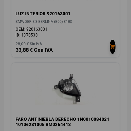
LUZ INTERIOR 920163001
BMW SERIE 3 BERLINA (E90) 318D
OEM:
920163001
ID:
1378538
28,00 € Sin IVA
33,88 € Con IVA
FARO ANTINIEBLA DERECHO 1N0010084021
10106281005 BM0264413