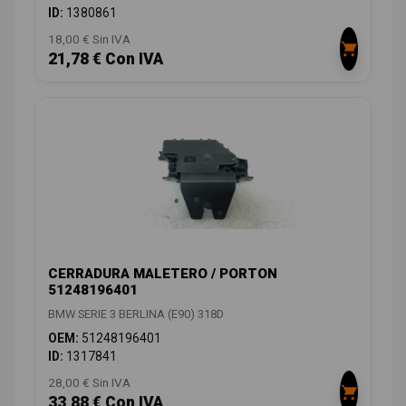
ID:
1380861
18,00 € Sin IVA
21,78 € Con IVA
CERRADURA MALETERO / PORTON
51248196401
BMW SERIE 3 BERLINA (E90) 318D
OEM:
51248196401
ID:
1317841
28,00 € Sin IVA
33,88 € Con IVA