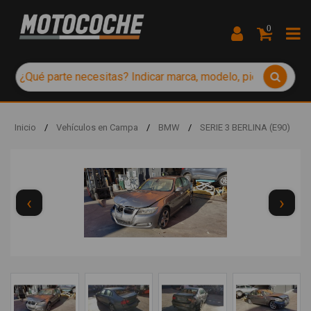
0
Inicio
/
Vehículos en Campa
/
BMW
/
SERIE 3 BERLINA (E90)
‹
›