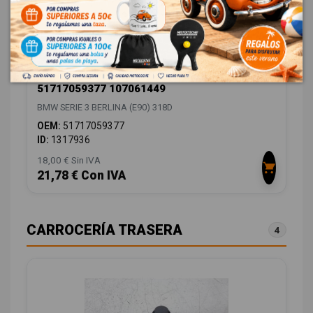
PASO RUEDA DELANTERO IZQUIERDO
51717059377 107061449
BMW SERIE 3 BERLINA (E90) 318D
OEM:
51717059377
ID:
1317936
18,00 € Sin IVA
21,78 € Con IVA
CARROCERÍA TRASERA
4