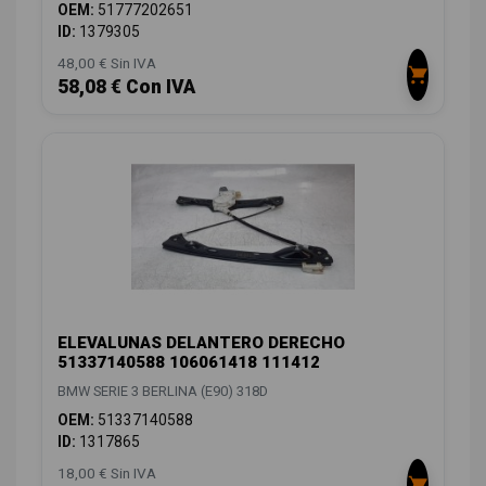
OEM:
51777202651
ID:
1379305
48,00 € Sin IVA
58,08 € Con IVA
ELEVALUNAS DELANTERO DERECHO
51337140588 106061418 111412
BMW SERIE 3 BERLINA (E90) 318D
OEM:
51337140588
ID:
1317865
18,00 € Sin IVA