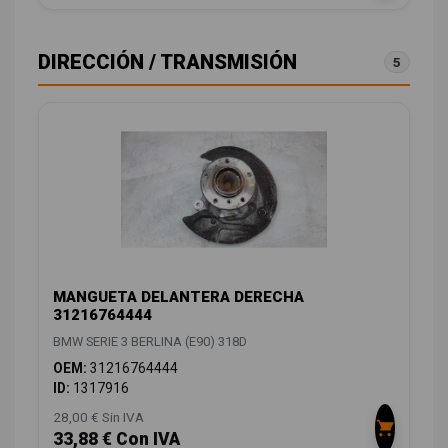
DIRECCIÓN / TRANSMISIÓN
5
MANGUETA DELANTERA DERECHA
31216764444
BMW SERIE 3 BERLINA (E90) 318D
OEM:
31216764444
ID:
1317916
28,00 € Sin IVA
33,88 € Con IVA