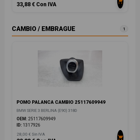
33,88 € Con IVA
CAMBIO / EMBRAGUE
1
POMO PALANCA CAMBIO 25117609949
BMW SERIE 3 BERLINA (E90) 318D
OEM:
25117609949
ID:
1317926
28,00 € Sin IVA