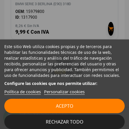
BMW SERIE 3 BERLINA (E90) 318D
OEM:
15979800
ID:
1317900
8,26 € Sin IVA
9,99 € Con IVA
Este sitio Web utiliza cookies propias y de terceros para
habilitar las funcionalidades técnicas de uso de la web,
realizar estadísticas y análisis del tráfico de navegación
recibido, personalizar las preferencias del usuario y otras
para ofrecer anuncios y publicidad. También permitimos el
uso de funcionalidades para interactuar con redes sociales.
Configure las cookies que nos permite utilizar:
Política de cookies
Personalizar cookies
MOTOR ARRANQUE 12417801203
ACEPTO
ARF120401HQ
BMW SERIE 3 BERLINA (E90) 318D
OEM:
12417801203
RECHAZAR TODO
ID:
1317920