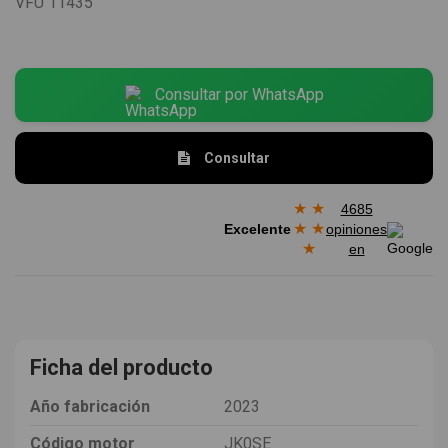
VFU
11435
Consultar por WhatsApp
Consultar
★
★
4685
★
★
Excelente
opiniones
★
en
Ficha del producto
Año fabricación
2023
Código motor
JK0SE