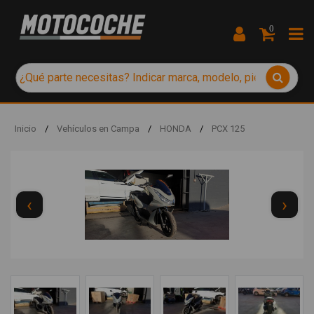
0
Inicio
/
Vehículos en Campa
/
HONDA
/
PCX 125
‹
›