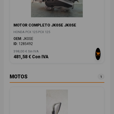
MOTOR COMPLETO JK0SE JK0SE
HONDA PCX 125 PCX 125
OEM:
JK0SE
ID:
1285492
398,00 € Sin IVA
481,58 € Con IVA
MOTOS
1