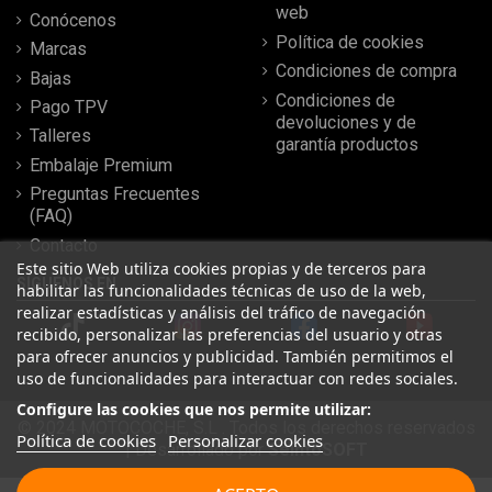
web
Conócenos
Política de cookies
Marcas
Condiciones de compra
Bajas
Condiciones de
Pago TPV
devoluciones y de
Talleres
garantía productos
Embalaje Premium
Preguntas Frecuentes
(FAQ)
Contacto
Este sitio Web utiliza cookies propias y de terceros para
SÍGUENOS EN
habilitar las funcionalidades técnicas de uso de la web,
realizar estadísticas y análisis del tráfico de navegación
recibido, personalizar las preferencias del usuario y otras
para ofrecer anuncios y publicidad. También permitimos el
uso de funcionalidades para interactuar con redes sociales.
Configure las cookies que nos permite utilizar:
© 2024 MOTOCOCHE, S.L . Todos los derechos reservados
Política de cookies
Personalizar cookies
| Desarrollado por
SeintoSOFT
Leer más reseñas