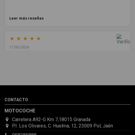
Leer más reseñas
★
★
★
★
★
17/06/2026
Melvin Valdez Valdez
He pedido desde Madrid una cremallera para mí furgo y me
sorprendió la rapidez con la que me gestionaron el envío, además
de que pocas veces compro piezas de Segundamano a distancia
por la incertidumbre de que pueda llegar averiada o con
desperfectos que no se aprecian por fotos. Al final todo perfecto,
CONTACTO
la pieza llegó correcta y bien embalada, además de llegarme 2
días antes de lo esperado.
MOTOCOCHE
Carretera A92-G Km 7,18015 Granada
P.I. Los Olivares, C. Huelma, 12, 23009 Pol, Jaén