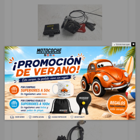
Do not show again.
CONMUTADOR DE ARRANQUE 35101K1ZJ11
HONDA PCX 125 PCX 125
OEM:
35101K1ZJ11
ID:
1285450
148,00 € Sin IVA
179,08 € Con IVA