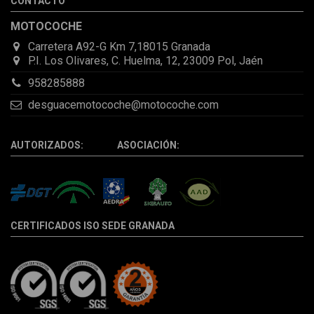
CONTACTO
la pieza llegó correcta y bien embalada, además de llegarme 2
días antes de lo esperado.
MOTOCOCHE
Carretera A92-G Km 7,18015 Granada
P.I. Los Olivares, C. Huelma, 12, 23009 Pol, Jaén
958285888
desguacemotocoche@motocoche.com
AUTORIZADOS: ASOCIACIÓN:
CERTIFICADOS ISO SEDE GRANADA