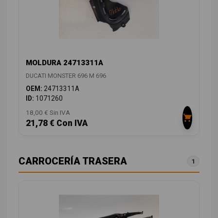
MOLDURA 24713311A
DUCATI MONSTER 696 M 696
OEM:
24713311A
ID:
1071260
18,00 € Sin IVA
21,78 € Con IVA
CARROCERÍA TRASERA
1