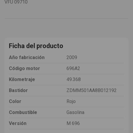
VFU
09710
Ficha del producto
Año fabricación
2009
Código motor
696A2
Kilometraje
49.368
Bastidor
ZDMM501AA8B012192
Color
Rojo
Combustible
Gasolina
Versión
M 696