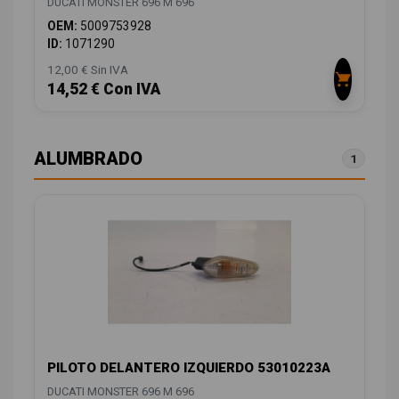
DUCATI MONSTER 696 M 696
OEM:
5009753928
ID:
1071290
12,00 € Sin IVA
14,52 € Con IVA
ALUMBRADO
1
PILOTO DELANTERO IZQUIERDO 53010223A
DUCATI MONSTER 696 M 696