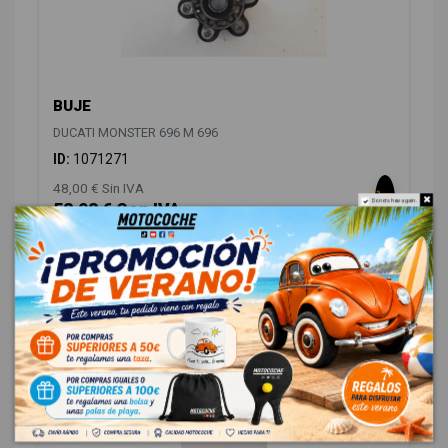
BUJE
DUCATI MONSTER 696 M 696
ID:
1071271
48,00 € Sin IVA
Do not show again.
58,08 € Con IVA
ELECTRICIDAD
3