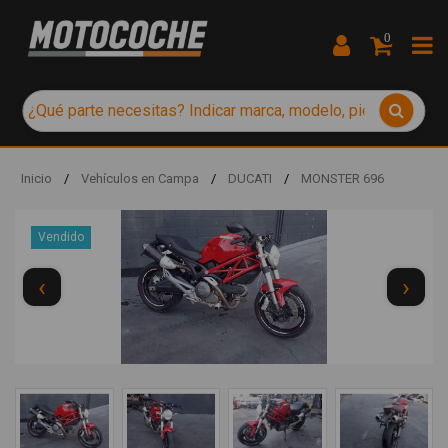
0
Inicio
/
Vehículos en Campa
/
DUCATI
/
MONSTER 696
Vendido
‹
›