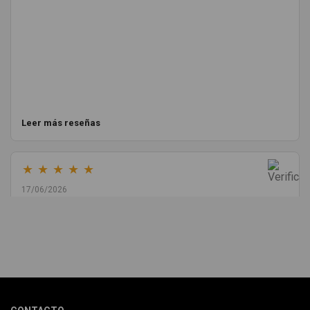
Leer más reseñas
★
★
★
★
★
17/06/2026
Melvin Valdez Valdez
He pedido desde Madrid una cremallera para mí furgo y me
sorprendió la rapidez con la que me gestionaron el envío, además
de que pocas veces compro piezas de Segundamano a distancia
por la incertidumbre de que pueda llegar averiada o con
desperfectos que no se aprecian por fotos. Al final todo perfecto,