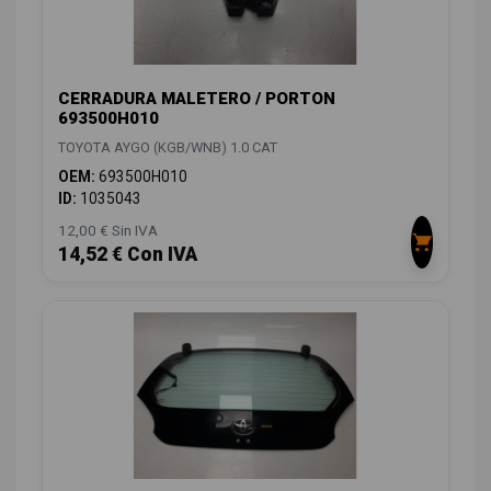
CERRADURA MALETERO / PORTON
693500H010
TOYOTA AYGO (KGB/WNB) 1.0 CAT
OEM:
693500H010
ID:
1035043
12,00 € Sin IVA
14,52 € Con IVA