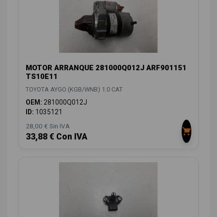
MOTOR ARRANQUE 281000Q012J ARF901151
TS10E11
TOYOTA AYGO (KGB/WNB) 1.0 CAT
OEM:
281000Q012J
ID:
1035121
28,00 € Sin IVA
33,88 € Con IVA