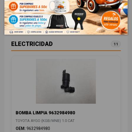
ID:
1035053
88,00 € Sin IVA
106,48 € Con IVA
ELECTRICIDAD
11
BOMBA LIMPIA 9632984980
TOYOTA AYGO (KGB/WNB) 1.0 CAT
OEM:
9632984980