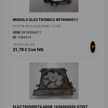
MODULO ELECTRONICO 897400H011
TOYOTA AYGO (KGB/WNB) 1.0 CAT
OEM:
897400H011
ID:
1066414
18,00 € Sin IVA
21,78 € Con IVA
ELECTROVENTILADOR 163600Q020 47357