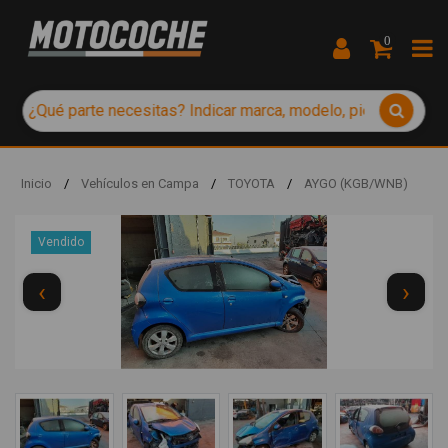
0
Inicio
/
Vehículos en Campa
/
TOYOTA
/
AYGO (KGB/WNB)
Vendido
‹
›