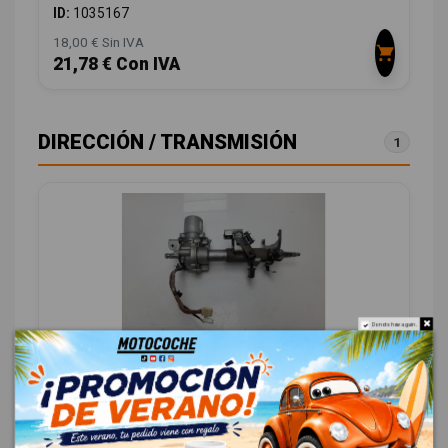
ID:
1035167
18,00 € Sin IVA
21,78 € Con IVA
DIRECCIÓN / TRANSMISIÓN
1
Do not show again.
COLUMNA DIRECCION 1608000253
452500H01100
TOYOTA AYGO (KGB/WNB) 1.0 CAT
OEM:
1608000253