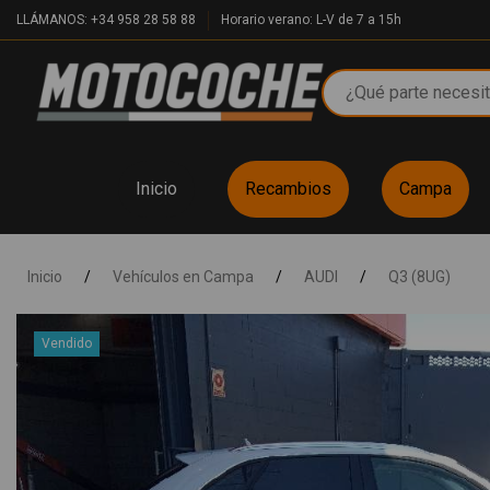
LLÁMANOS: +34 958 28 58 88
Horario verano: L-V de 7 a 15h
Inicio
Recambios
Campa
Inicio
/
Vehículos en Campa
/
AUDI
/
Q3 (8UG)
Vendido