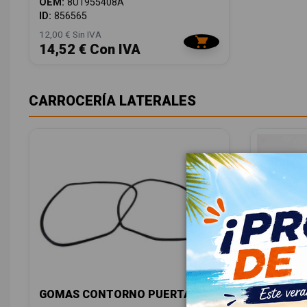
OEM:
8U1955408A
ID:
856565
12,00 € Sin IVA
14,52 € Con IVA
CARROCERÍA LATERALES
GOMAS CONTORNO PUERTA
MANETA