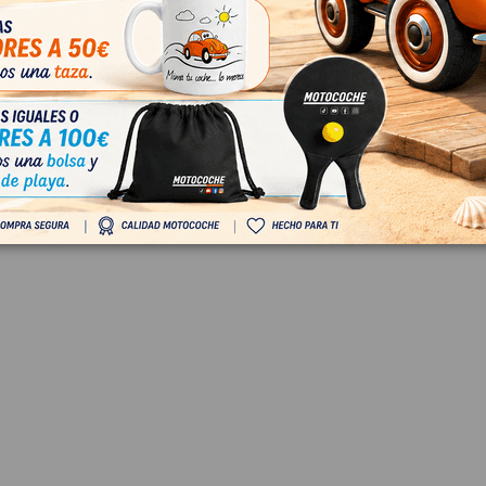
DA 8U0837885
IZQUIERDO 8U0837461 1
113791
8UG) SPORT
AUDI Q3 (8UG) SPORT
837885
OEM:
8U0837461
2
ID:
856618
 IVA
28,00 € Sin IVA
€ Con IVA
33,88 € Con IVA