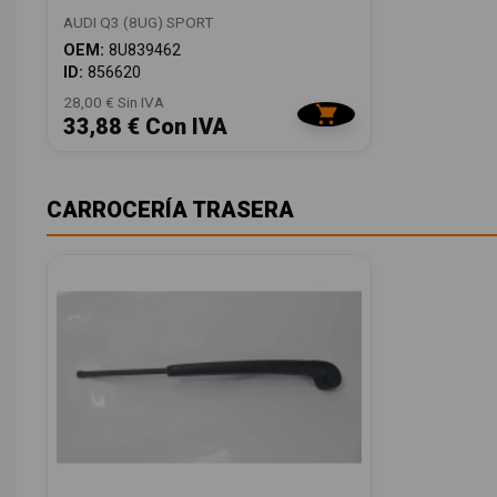
AUDI Q3 (8UG) SPORT
OEM:
8U839462
ID:
856620
28,00 € Sin IVA
33,88 € Con IVA
CARROCERÍA TRASERA