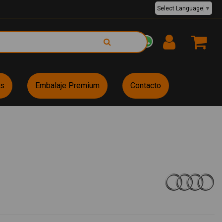
Select Language
▼
EUR €
es
Embalaje Premium
Contacto