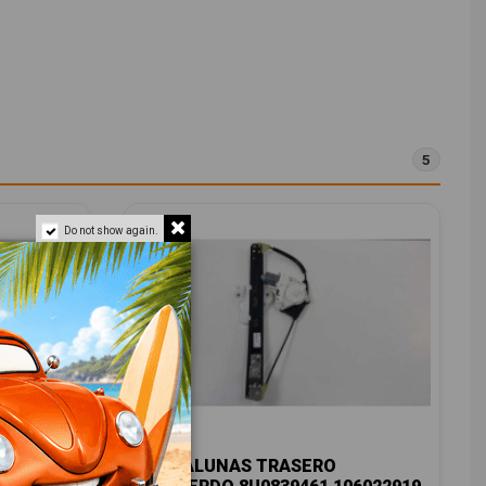
5
Do not show again.
O
ELEVALUNAS TRASERO