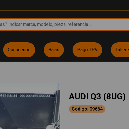
Conócenos
Bajas
Pago TPV
Taller
AUDI Q3 (8UG)
Codigo: 09684