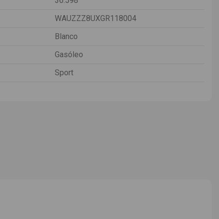
36.598
WAUZZZ8UXGR118004
Blanco
Gasóleo
Sport