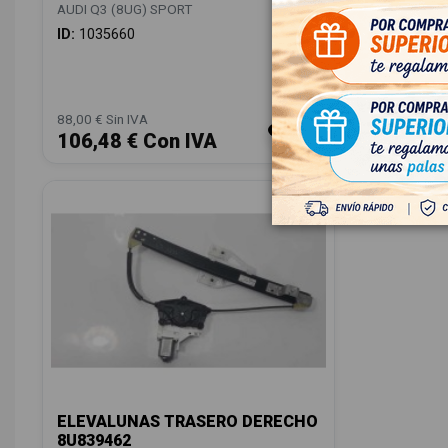
IZQUIER
AUDI Q3 (8UG) SPORT
AUDI Q3 (
ID:
1035660
OEM:
8U0
ID:
85660
88,00 € Sin IVA
28,00 € Sin
106,48 € Con IVA
33,88 
ELEVALUNAS TRASERO DERECHO
8U839462