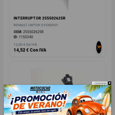
INTERRUPTOR 255502625R
RENAULT CAPTUR 0.9 ENERGY
OEM:
255502625R
ID:
1153340
12,00 € Sin IVA
14,52 € Con IVA
Do not show again.
POTENCIOMETRO PEDAL 180029347R