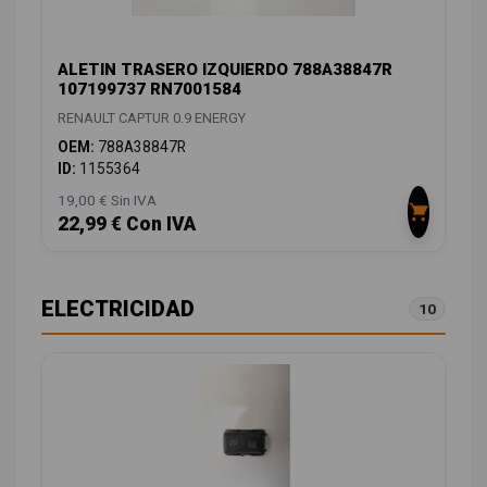
ALETIN TRASERO IZQUIERDO 788A38847R
107199737 RN7001584
RENAULT CAPTUR 0.9 ENERGY
OEM:
788A38847R
ID:
1155364
19,00 € Sin IVA
22,99 € Con IVA
ELECTRICIDAD
10