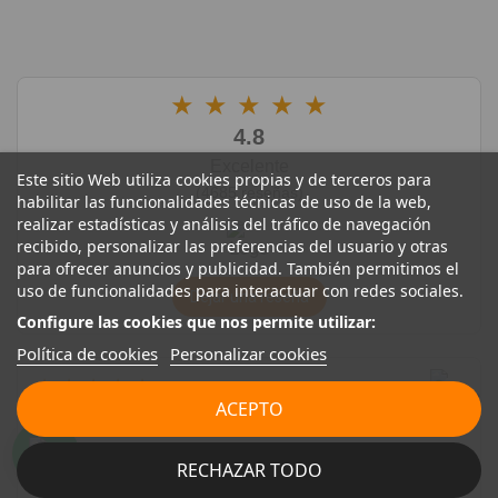
★
★
★
★
★
4.8
Excelente
Este sitio Web utiliza cookies propias y de terceros para
(4685 reseñas)
habilitar las funcionalidades técnicas de uso de la web,
realizar estadísticas y análisis del tráfico de navegación
recibido, personalizar las preferencias del usuario y otras
para ofrecer anuncios y publicidad. También permitimos el
uso de funcionalidades para interactuar con redes sociales.
Dejar una reseña
Configure las cookies que nos permite utilizar:
Política de cookies
Personalizar cookies
★
★
★
★
★
ACEPTO
23/06/2026
Cristóbal Rosado
RECHAZAR TODO