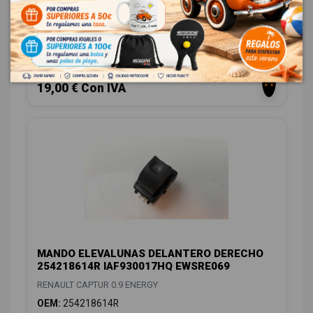
6PV00997807
RENAULT CAPTUR 0.9 ENERGY
OEM:
180029347R
ID:
1155353
15,70 € Sin IVA
19,00 € Con IVA
MANDO ELEVALUNAS DELANTERO DERECHO
254218614R IAF930017HQ EWSRE069
RENAULT CAPTUR 0.9 ENERGY
OEM:
254218614R