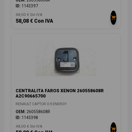
OEM:
260558608R
ID:
1143397
48,00 € Sin IVA
58,08 € Con IVA
CENTRALITA FAROS XENON 260558608R
A2C90665700
RENAULT CAPTUR 0.9 ENERGY
OEM:
260558608R
ID:
1143398
48,00 € Sin IVA