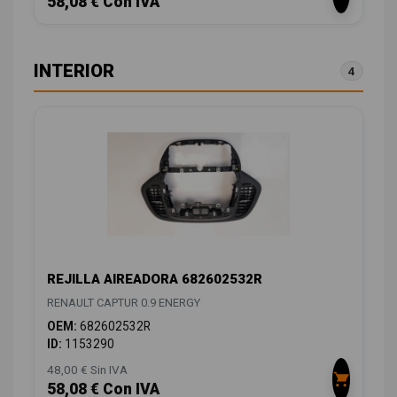
58,08 € Con IVA
INTERIOR
4
REJILLA AIREADORA 682602532R
RENAULT CAPTUR 0.9 ENERGY
OEM:
682602532R
ID:
1153290
48,00 € Sin IVA
58,08 € Con IVA