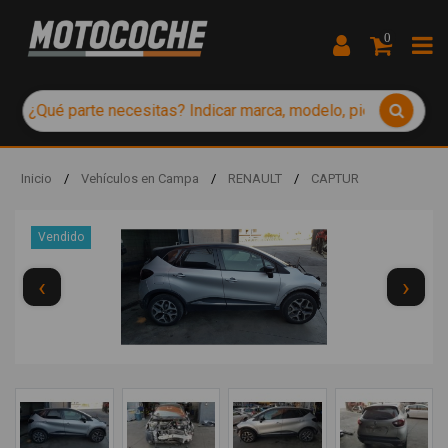
0
Inicio
/
Vehículos en Campa
/
RENAULT
/
CAPTUR
Vendido
‹
›