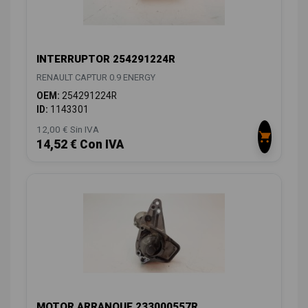
INTERRUPTOR 254291224R
RENAULT CAPTUR 0.9 ENERGY
OEM:
254291224R
ID:
1143301
12,00 € Sin IVA
14,52 € Con IVA
MOTOR ARRANQUE 233000557R