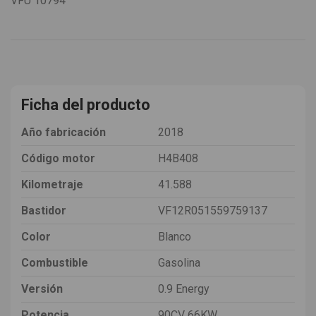
VFU
10794
Ficha del producto
Año fabricación
2018
Código motor
H4B408
Kilometraje
41.588
Bastidor
VF12R051559759137
Color
Blanco
Combustible
Gasolina
Versión
0.9 Energy
Potencia
90CV 66KW