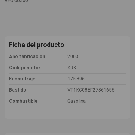
VFU
08206
Ficha del producto
Año fabricación
2003
Código motor
K9K
Kilometraje
175.896
Bastidor
VF1KC08EF27861656
Combustible
Gasolina