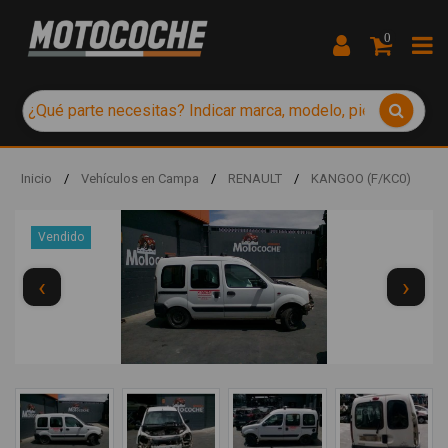
0
Inicio
/
Vehículos en Campa
/
RENAULT
/
KANGOO (F/KC0)
Vendido
‹
›