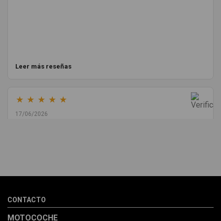
Leer más reseñas
★
★
★
★
★
17/06/2026
Melvin Valdez Valdez
He pedido desde Madrid una cremallera para mí furgo y me
sorprendió la rapidez con la que me gestionaron el envío, además
de que pocas veces compro piezas de Segundamano a distancia
por la incertidumbre de que pueda llegar averiada o con
desperfectos que no se aprecian por fotos. Al final todo perfecto,
CONTACTO
la pieza llegó correcta y bien embalada, además de llegarme 2
días antes de lo esperado.
MOTOCOCHE