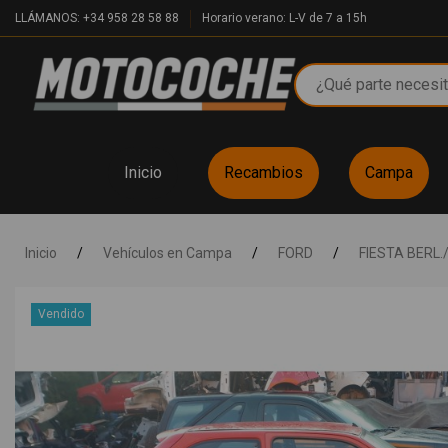
LLÁMANOS: +34 958 28 58 88
Horario verano: L-V de 7 a 15h
Inicio
Recambios
Campa
Inicio
/
Vehículos en Campa
/
FORD
/
FIESTA BERL.
Vendido