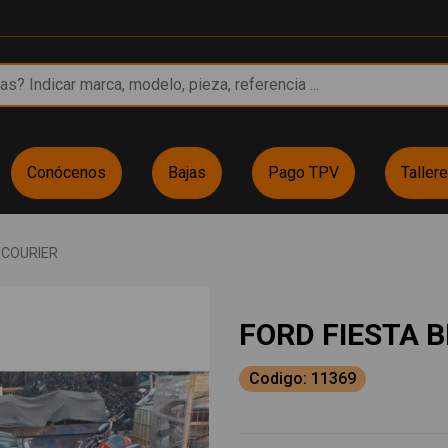
Conócenos
Bajas
Pago TPV
Taller
/COURIER
FORD FIESTA B
Codigo: 11369