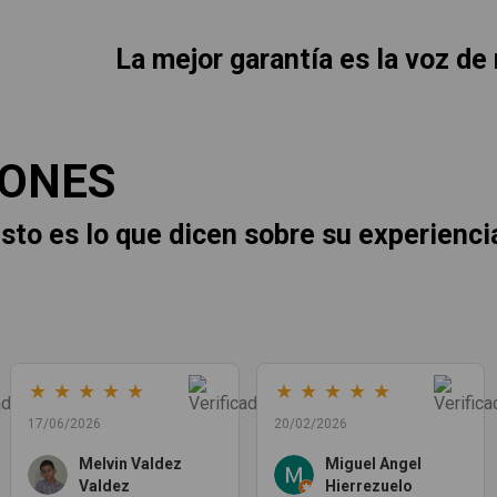
La mejor garantía es la voz de
IONES
sto es lo que dicen sobre su experienci
★
★
★
★
★
★
★
★
★
★
17/06/2026
20/02/2026
Melvin Valdez
Miguel Angel
Valdez
Hierrezuelo