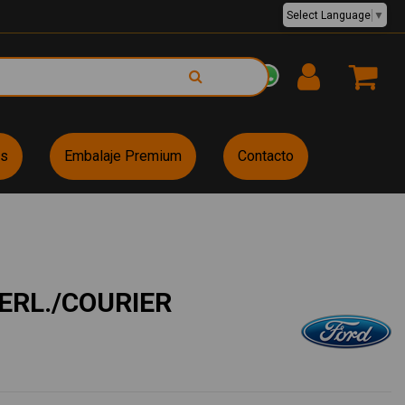
Select Language
▼
EUR €
es
Embalaje Premium
Contacto
ERL./COURIER