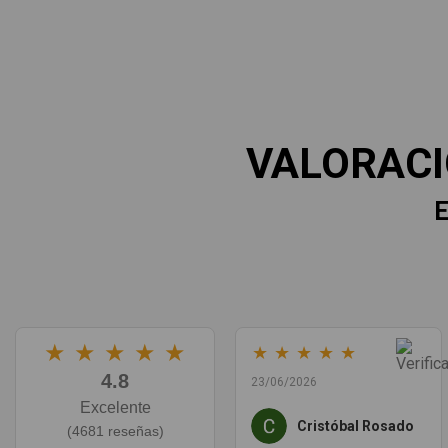
VALORAC
E
★
★
★
★
★
★
★
★
★
★
4.8
23/06/2026
Excelente
Cristóbal Rosado
(4681 reseñas)