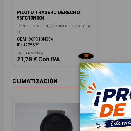
PILOTO TRASERO DERECHO
96FG13N004
FORD FIESTA BERL./COURIER 1.4 CAT (PT-
E)
OEM:
96FG13N004
ID:
1275639
18,00 € Sin IVA
21,78 € Con IVA
CLIMATIZACIÓN