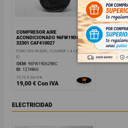
COMPRESOR AIRE
ACONDICIONADO 96FW19D629BC
32301 CAF410027
FORD FIESTA BERL./COURIER 1.4 CAT (PT-
E)
OEM:
96FW19D629BC
ID:
1274860
15,70 € Sin IVA
19,00 € Con IVA
ELECTRICIDAD