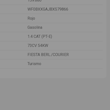
159.880
WF0BXXGAJBXS79866
Rojo
Gasolina
1.4 CAT (PT-E)
73CV 54KW
FIESTA BERL./COURIER
Turismo