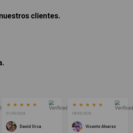
 nuestros clientes.
a.
★
★
★
★
★
★
★
★
★
★
21/03/2026
18/05/2026
David Orca
Vicente Alvarez