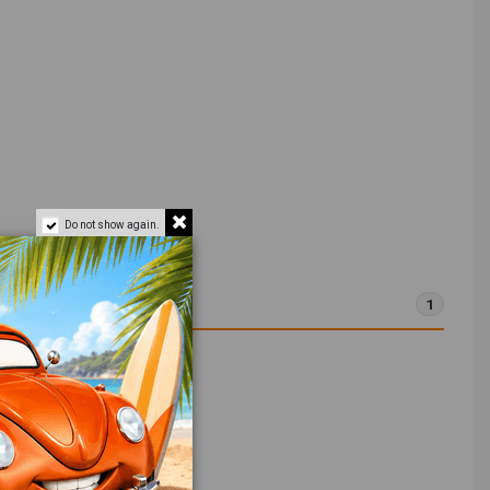
Do not show again.
1