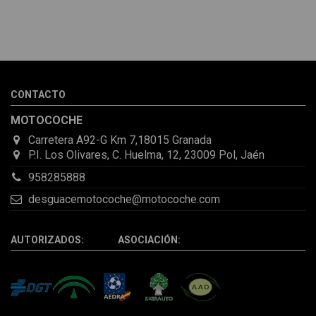
Melvin Valdez Valdez
He pedido desde Madrid una cremallera para mí furgo y me
sorprendió la rapidez con la que me gestionaron el envío, además
de que pocas veces compro piezas de Segundamano a distancia
por la incertidumbre de que pueda llegar averiada o con
desperfectos que no se aprecian por fotos. Al final todo perfecto,
CONTACTO
la pieza llegó correcta y bien embalada, además de llegarme 2
días antes de lo esperado.
MOTOCOCHE
Carretera A92-G Km 7,18015 Granada
P.I. Los Olivares, C. Huelma, 12, 23009 Pol, Jaén
958285888
desguacemotocoche@motocoche.com
AUTORIZADOS: ASOCIACIÓN: