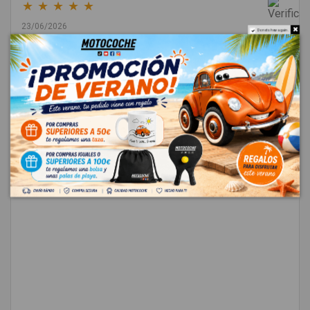
★
★
★
★
★
23/06/2026
Do not show again.
Cristóbal Rosado
Muy buena experiencia. Les compré un puente delantero y me
llegó en perfecto estado, con un envío muy rápido. La
comunicación por WhatsApp es ágil y te aclaran todas las dudas.
Totalmente recomendado. Muchas gracias.