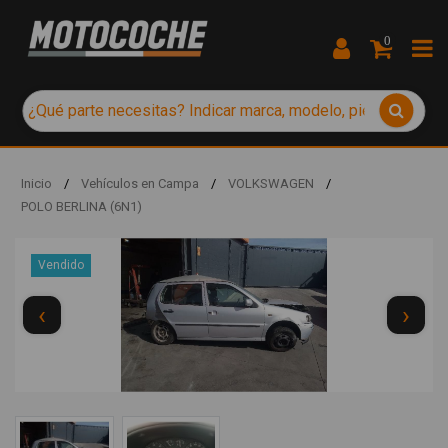
0
Inicio
/
Vehículos en Campa
/
VOLKSWAGEN
/
POLO BERLINA (6N1)
Vendido
‹
›