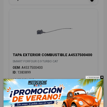
TAPA EXTERIOR COMBUSTIBLE A4537500400
SMART FORFOUR 0.9 TURBO CAT
OEM:
A4537500400
ID:
1383899
Do not show again.
18,00 € Sin IVA
21,78 € Con IVA
CARROCERÍA TRASERA
2