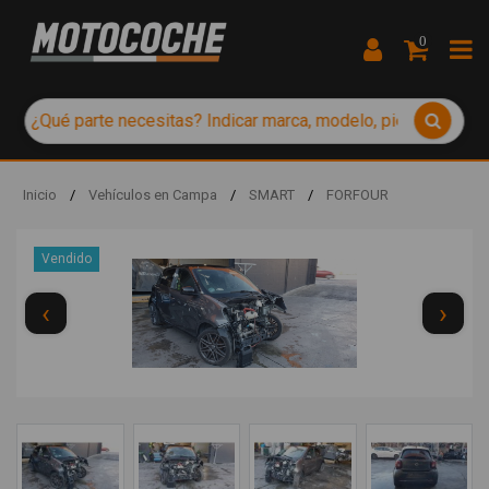
0
Inicio
/
Vehículos en Campa
/
SMART
/
FORFOUR
Vendido
‹
›