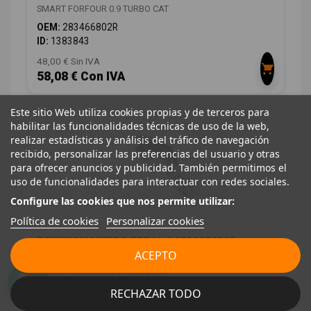
SMART FORFOUR 0.9 TURBO CAT
OEM:
283466802R
ID:
1383843
48,00 € Sin IVA
58,08 € Con IVA
Este sitio Web utiliza cookies propias y de terceros para
habilitar las funcionalidades técnicas de uso de la web,
realizar estadísticas y análisis del tráfico de navegación
recibido, personalizar las preferencias del usuario y otras
para ofrecer anuncios y publicidad. También permitimos el
uso de funcionalidades para interactuar con redes sociales.
Configure las cookies que nos permite utilizar:
Política de cookies
Personalizar cookies
POTENCIOMETRO PEDAL A4532900800
180023357R 6PV00997823
ACEPTO
SMART FORFOUR 0.9 TURBO CAT
OEM:
A4532900800
RECHAZAR TODO
ID:
1383846