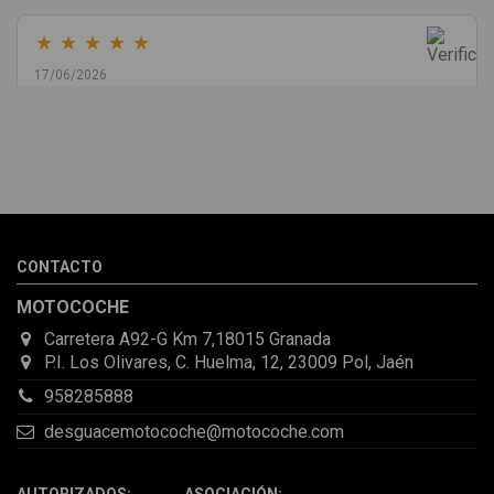
★
★
★
★
★
17/06/2026
Melvin Valdez Valdez
He pedido desde Madrid una cremallera para mí furgo y me
sorprendió la rapidez con la que me gestionaron el envío, además
de que pocas veces compro piezas de Segundamano a distancia
por la incertidumbre de que pueda llegar averiada o con
desperfectos que no se aprecian por fotos. Al final todo perfecto,
CONTACTO
la pieza llegó correcta y bien embalada, además de llegarme 2
días antes de lo esperado.
MOTOCOCHE
Carretera A92-G Km 7,18015 Granada
P.I. Los Olivares, C. Huelma, 12, 23009 Pol, Jaén
958285888
desguacemotocoche@motocoche.com