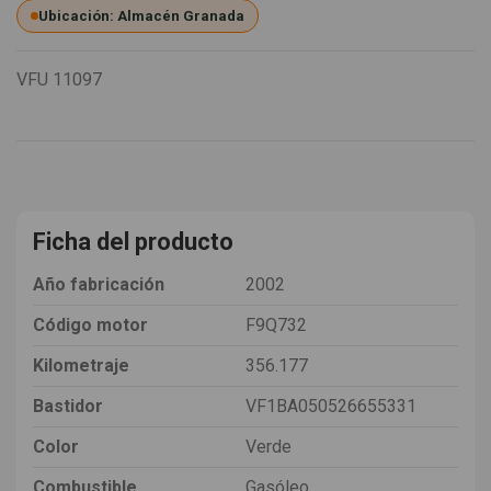
Ubicación: Almacén Granada
VFU
11097
Ficha del producto
Año fabricación
2002
Código motor
F9Q732
Kilometraje
356.177
Bastidor
VF1BA050526655331
Color
Verde
Combustible
Gasóleo