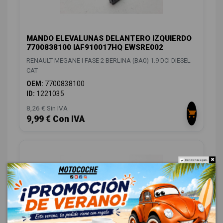
MANDO ELEVALUNAS DELANTERO IZQUIERDO
7700838100 IAF910017HQ EWSRE002
RENAULT MEGANE I FASE 2 BERLINA (BA0) 1.9 DCI DIESEL
CAT
OEM:
7700838100
ID:
1221035
8,26 € Sin IVA
9,99 € Con IVA
Do not show again.