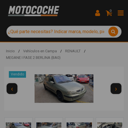
0
Inicio
/
Vehículos en Campa
/
RENAULT
/
MEGANE I FASE 2 BERLINA (BA0)
Vendido
‹
›