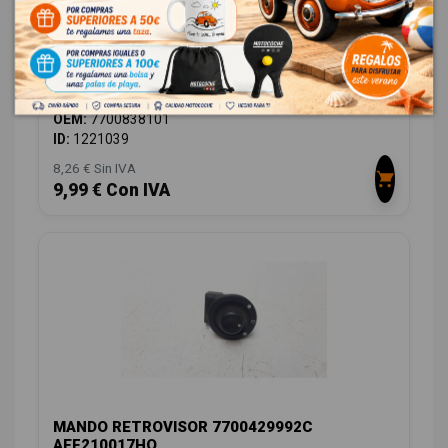
MANDO ELEVALUNAS DELANTERO DERECHO
7700838101 IAF320017HQ EWSRE010
RENAULT MEGANE I FASE 2 BERLINA (BA0) 1.9 DCI DIESEL
CAT
OEM:
7700838101
ID:
1221039
8,26 € Sin IVA
9,99 € Con IVA
MANDO RETROVISOR 7700429992C
AEF210017HQ