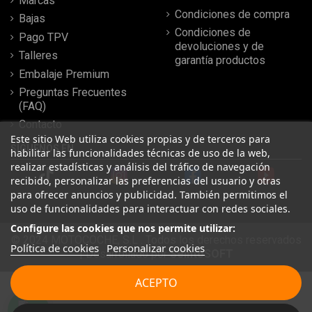
Marcas
Condiciones de compra
Bajas
Condiciones de
Pago TPV
devoluciones y de
Talleres
garantía productos
Embalaje Premium
Preguntas Frecuentes
(FAQ)
Contacto
Este sitio Web utiliza cookies propias y de terceros para
SÍGUENOS EN
habilitar las funcionalidades técnicas de uso de la web,
realizar estadísticas y análisis del tráfico de navegación
recibido, personalizar las preferencias del usuario y otras
para ofrecer anuncios y publicidad. También permitimos el
uso de funcionalidades para interactuar con redes sociales.
Configure las cookies que nos permite utilizar:
© 2024 MOTOCOCHE, S.L . Todos los derechos reservados
Política de cookies
Personalizar cookies
| Desarrollado por
SeintoSOFT
Leer más reseñas
ACEPTO