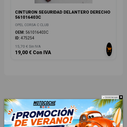
CINTURON SEGURIDAD DELANTERO DERECHO
561016403C
OPEL CORSA C CLUB
OEM:
561016403C
ID:
475254
15,70 € Sin IVA
19,00 € Con IVA
Do not show again.
VALORACIONES