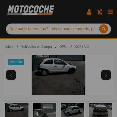
0
Inicio
/
Vehículos en Campa
/
OPEL
/
CORSA C
Vendido
‹
›