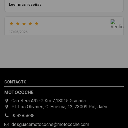
Leer más reseñas
★
★
★
★
★
17/06/2026
Melvin Valdez Valdez
He pedido desde Madrid una cremallera para mí furgo y me
sorprendió la rapidez con la que me gestionaron el envío, además
de que pocas veces compro piezas de Segundamano a distancia
por la incertidumbre de que pueda llegar averiada o con
desperfectos que no se aprecian por fotos. Al final todo perfecto,
CONTACTO
la pieza llegó correcta y bien embalada, además de llegarme 2
días antes de lo esperado.
MOTOCOCHE
Carretera A92-G Km 7,18015 Granada
P.I. Los Olivares, C. Huelma, 12, 23009 Pol, Jaén
958285888
desguacemotocoche@motocoche.com