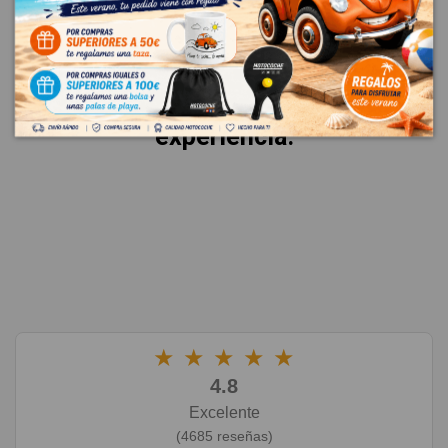
La mejor garantía es la voz de
nuestros clientes.
Esto es lo que dicen sobre su
experiencia.
★
★
★
★
★
4.8
Excelente
(4685 reseñas)