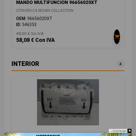
MANDO MULTIFUNCION 96656020XT
CITROËN C4 SEDAN COLLECTION
OEM:
96656020XT
ID:
546353
48,00 € Sin IVA
58,08 € Con IVA
INTERIOR
4
Do not show again.
AIRBAG DELANTERO DERECHO 9682359880