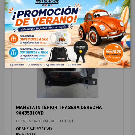
CITROËN C4 SEDAN COLLECTION
OEM:
9682359880
ID:
546274
48,76 € Sin IVA
59,00 € Con IVA
MANETA INTERIOR TRASERA DERECHA
96435310VD
CITROËN C4 SEDAN COLLECTION
OEM:
96435310VD