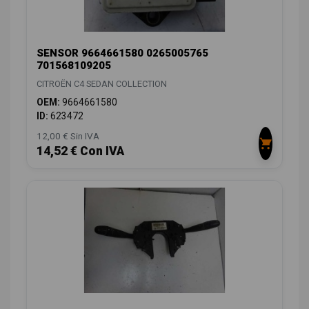
SENSOR 9664661580 0265005765
701568109205
CITROËN C4 SEDAN COLLECTION
OEM:
9664661580
ID:
623472
12,00 € Sin IVA
14,52 € Con IVA