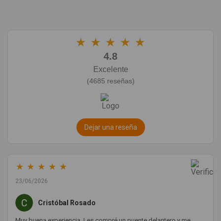
★
★
★
★
★
4.8
Excelente
(4685 reseñas)
Dejar una reseña
★
★
★
★
★
23/06/2026
Cristóbal Rosado
Muy buena experiencia. Les compré un puente delantero y me