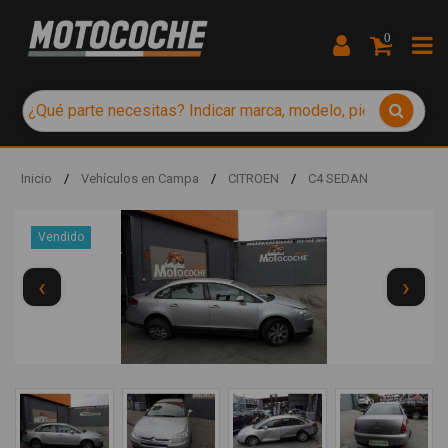
0
Inicio
/
Vehículos en Campa
/
CITROEN
/
C4 SEDAN
Vendido
‹
›