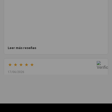
Leer más reseñas
★
★
★
★
★
17/06/2026
Melvin Valdez Valdez
He pedido desde Madrid una cremallera para mí furgo y me
sorprendió la rapidez con la que me gestionaron el envío, además
de que pocas veces compro piezas de Segundamano a distancia
por la incertidumbre de que pueda llegar averiada o con
desperfectos que no se aprecian por fotos. Al final todo perfecto,