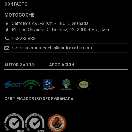
CONTACTO
la pieza llegó correcta y bien embalada, además de llegarme 2
días antes de lo esperado.
MOTOCOCHE
Carretera A92-G Km 7,18015 Granada
P.I. Los Olivares, C. Huelma, 12, 23009 Pol, Jaén
958285888
desguacemotocoche@motocoche.com
AUTORIZADOS: ASOCIACIÓN:
CERTIFICADOS ISO SEDE GRANADA