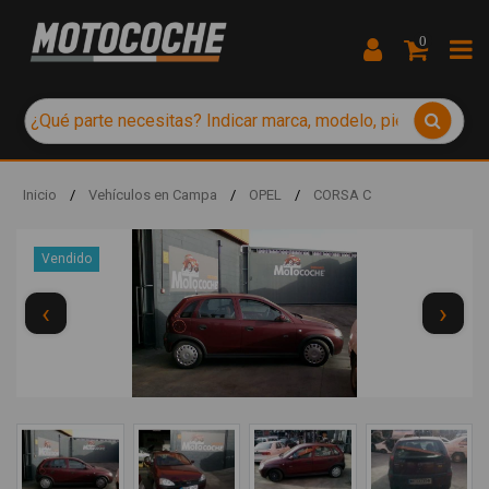
0
Inicio
/
Vehículos en Campa
/
OPEL
/
CORSA C
Vendido
‹
›