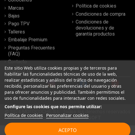
Política de cookies
Marcas
Condiciones de compra
Bajas
Condiciones de
Pago TPV
devoluciones y de
Talleres
garantía productos
Embalaje Premium
Preguntas Frecuentes
(FAQ)
Contacto
Este sitio Web utiliza cookies propias y de terceros para
SÍGUENOS EN
habilitar las funcionalidades técnicas de uso de la web,
realizar estadísticas y análisis del tráfico de navegación
recibido, personalizar las preferencias del usuario y otras
para ofrecer anuncios y publicidad. También permitimos el
uso de funcionalidades para interactuar con redes sociales.
Configure las cookies que nos permite utilizar:
© 2024 MOTOCOCHE, S.L . Todos los derechos reservados
Política de cookies
Personalizar cookies
| Desarrollado por
SeintoSOFT
Leer más reseñas
ACEPTO