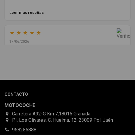
Leer más reseñas
★
★
★
★
★
17/06/2026
Melvin Valdez Valdez
He pedido desde Madrid una cremallera para mí furgo y me
sorprendió la rapidez con la que me gestionaron el envío, además
de que pocas veces compro piezas de Segundamano a distancia
por la incertidumbre de que pueda llegar averiada o con
desperfectos que no se aprecian por fotos. Al final todo perfecto,
CONTACTO
la pieza llegó correcta y bien embalada, además de llegarme 2
días antes de lo esperado.
MOTOCOCHE
Carretera A92-G Km 7,18015 Granada
P.I. Los Olivares, C. Huelma, 12, 23009 Pol, Jaén
958285888