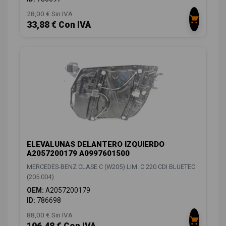
28,00 € Sin IVA
33,88 € Con IVA
ELEVALUNAS DELANTERO IZQUIERDO
A2057200179 A0997601500
MERCEDES-BENZ CLASE C (W205) LIM. C 220 CDI BLUETEC
(205.004)
OEM:
A2057200179
ID:
786698
88,00 € Sin IVA
106,48 € Con IVA