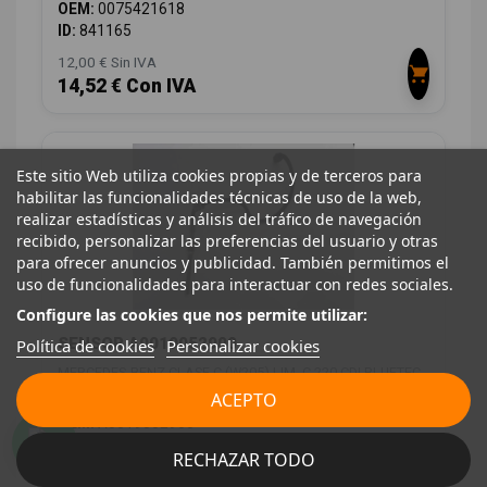
OEM:
0075421618
ID:
841165
12,00 € Sin IVA
14,52 € Con IVA
Este sitio Web utiliza cookies propias y de terceros para
habilitar las funcionalidades técnicas de uso de la web,
realizar estadísticas y análisis del tráfico de navegación
recibido, personalizar las preferencias del usuario y otras
para ofrecer anuncios y publicidad. También permitimos el
uso de funcionalidades para interactuar con redes sociales.
Configure las cookies que nos permite utilizar:
SENSOR A0019052900
Política de cookies
Personalizar cookies
MERCEDES-BENZ CLASE C (W205) LIM. C 220 CDI BLUETEC
(205.004)
ACEPTO
OEM:
A0019052900
ID:
841167
RECHAZAR TODO
28,00 € Sin IVA