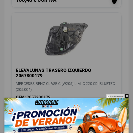
ELEVALUNAS TRASERO IZQUIERDO
2057300179
MERCEDES-BENZ CLASE C (W205) LIM. C 220 CDI BLUETEC
(205.004)
OEM:
2057300179
Do not show again.
ID:
786700
88,00 € Sin IVA
106,48 € Con IVA