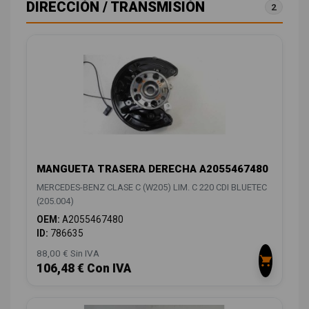
DIRECCIÓN / TRANSMISIÓN
2
MANGUETA TRASERA DERECHA A2055467480
MERCEDES-BENZ CLASE C (W205) LIM. C 220 CDI BLUETEC
(205.004)
OEM:
A2055467480
ID:
786635
88,00 € Sin IVA
106,48 € Con IVA