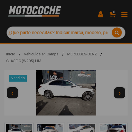
0
Inicio
/
Vehículos en Campa
/
MERCEDES-BENZ
/
CLASE C (W205) LIM.
Vendido
‹
›