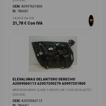
(205.004)
OEM:
A0997601800
ID:
786681
18,00 € Sin IVA
21,78 € Con IVA
ELEVALUNAS DELANTERO DERECHO
A2059060113 A2057200279 A0997201800
MERCEDES-BENZ CLASE C (W205) LIM. C 220 CDI BLUETEC
(205.004)
OEM:
A2059060113
ID:
786697