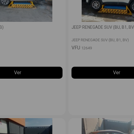
B)
JEEP RENEGADE SUV (BU, B1, BV
)
JEEP RENEGADE SUV (BU, B1, BV)
VFU
12649
Ver
Ver