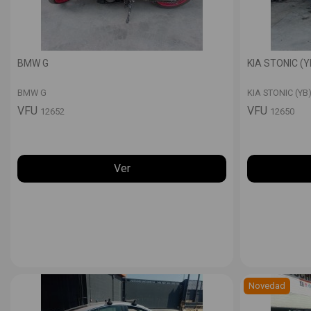
BMW G
KIA STONIC (Y
BMW G
KIA STONIC (YB
VFU
VFU
12652
12650
Ver
Novedad