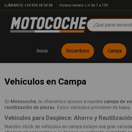
LLÁMANOS: +34 958 28 58 88
Horario verano: L-V de 7 a 15h
Inicio
Recambios
Campa
Vehículos en Campa
En
Motocoche
, te ofrecemos acceso a nuestra
campa de ve
reutilización de piezas
. Estos vehículos provienen de bajas, 
Vehículos para Despiece: Ahorro y Reutilizació
Nuestro stock de vehículos en campa incluye una gran varieda