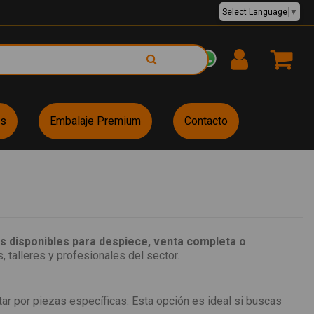
Select Language
▼
EUR €
es
Embalaje Premium
Contacto
 disponibles para despiece, venta completa o
, talleres y profesionales del sector.
r por piezas específicas. Esta opción es ideal si buscas