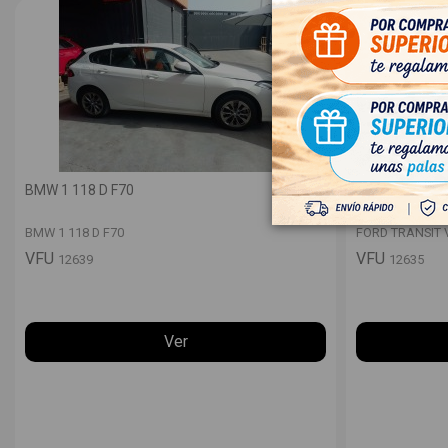
BMW 1 118 D F70
FORD TRANSIT
BMW 1 118 D F70
FORD TRANSIT 
VFU
VFU
12639
12635
Ver