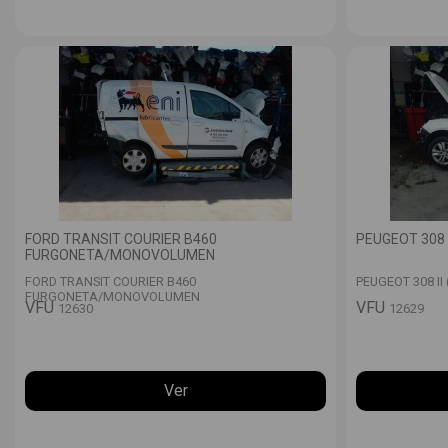
FORD TRANSIT COURIER B460
PEUGEOT 308 II
FURGONETA/MONOVOLUMEN
FORD TRANSIT COURIER B460
PEUGEOT 308 II (
FURGONETA/MONOVOLUMEN
VFU
VFU
12630
12629
Ver