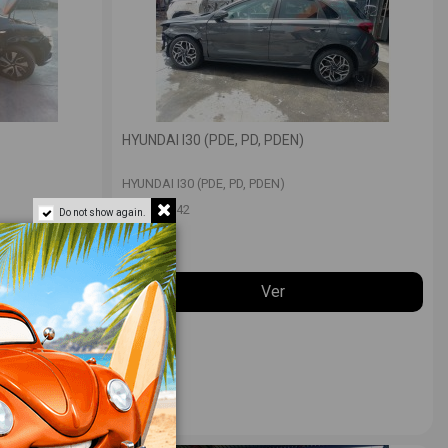
HYUNDAI I30 (PDE, PD, PDEN)
HYUNDAI I30 (PDE, PD, PDEN)
VFU
12642
Do not show again.
Ver