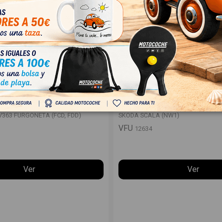
 V363 FURGONETA (FCD, FDD)
SKODA SCALA (NW1)
V363 FURGONETA (FCD, FDD)
SKODA SCALA (NW1)
VFU
12634
Ver
Ver