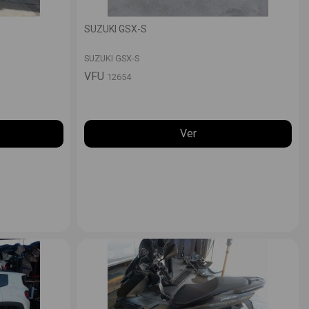
SUZUKI GSX-S
SUZUKI GSX-S
VFU
12654
Ver