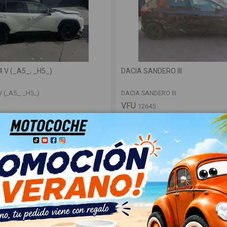
 V (_A5_, _H5_)
DACIA SANDERO III
 (_A5_, _H5_)
DACIA SANDERO III
VFU
12645
Ver
Ver