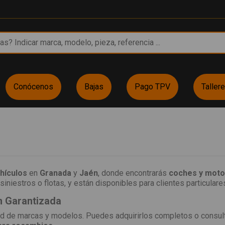
Conócenos
Bajas
Pago TPV
Taller
hículos
en
Granada
y
Jaén
, donde encontrarás
coches y motos
siniestros o flotas, y están disponibles para clientes particulares
n Garantizada
d de marcas y modelos. Puedes adquirirlos completos o consulta