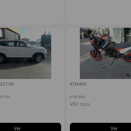
 REXTON
KTM 890
EXTON
KTM 890
VFU
12624
Ver
Ver