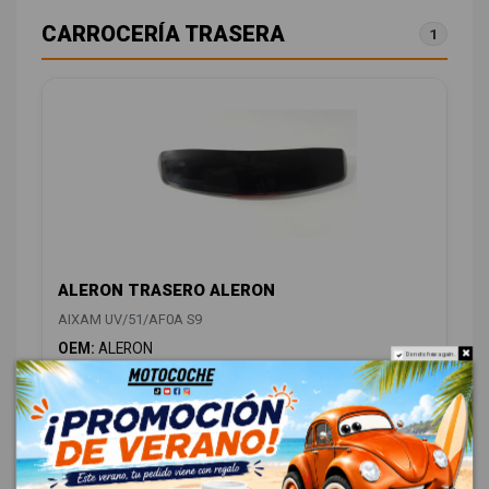
CARROCERÍA TRASERA
1
ALERON TRASERO ALERON
AIXAM UV/51/AF0A S9
OEM:
ALERON
Do not show again.
ID:
1206547
48,00 € Sin IVA
58,08 € Con IVA