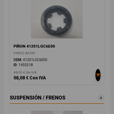
PIÑON 41201LGC6E00
KYMCO AK550
OEM:
41201LGC6E00
ID:
1455318
48,00 € Sin IVA
58,08 € Con IVA
SUSPENSIÓN / FRENOS
4