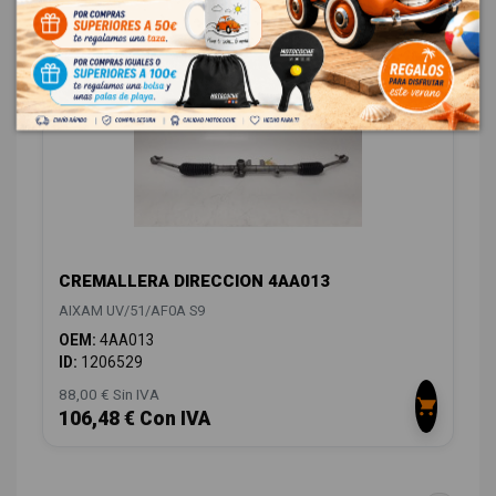
DIRECCIÓN / TRANSMISIÓN
1
CREMALLERA DIRECCION 4AA013
AIXAM UV/51/AF0A S9
OEM:
4AA013
ID:
1206529
88,00 € Sin IVA
106,48 € Con IVA