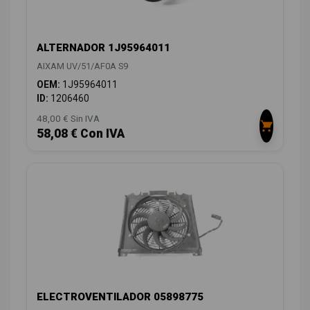
ALTERNADOR 1J95964011
AIXAM UV/51/AF0A S9
OEM:
1J95964011
ID:
1206460
48,00 € Sin IVA
58,08 € Con IVA
ELECTROVENTILADOR 05898775