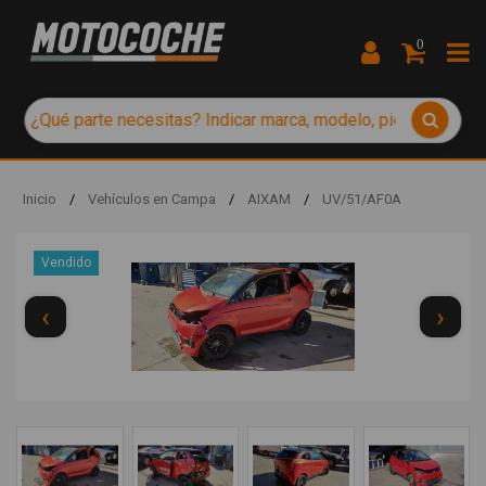
0
Inicio
/
Vehículos en Campa
/
AIXAM
/
UV/51/AF0A
Vendido
‹
›