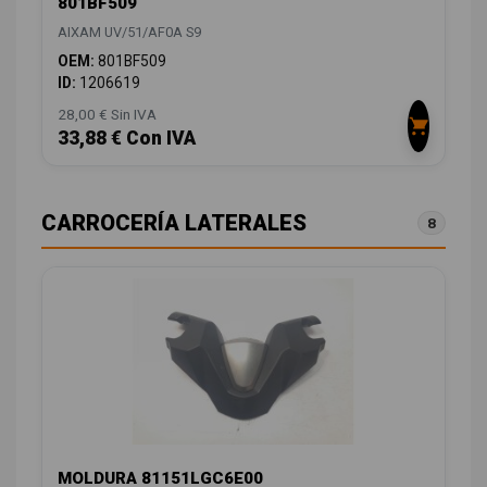
801BF509
AIXAM UV/51/AF0A S9
OEM:
801BF509
ID:
1206619
28,00 € Sin IVA
33,88 € Con IVA
CARROCERÍA LATERALES
8
MOLDURA 81151LGC6E00