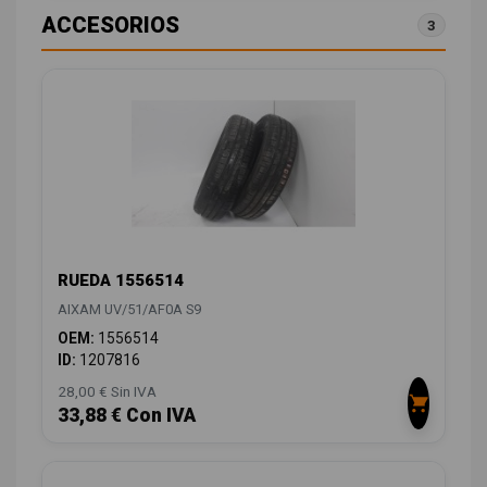
ACCESORIOS
3
RUEDA 1556514
AIXAM UV/51/AF0A S9
OEM:
1556514
ID:
1207816
28,00 € Sin IVA
33,88 € Con IVA