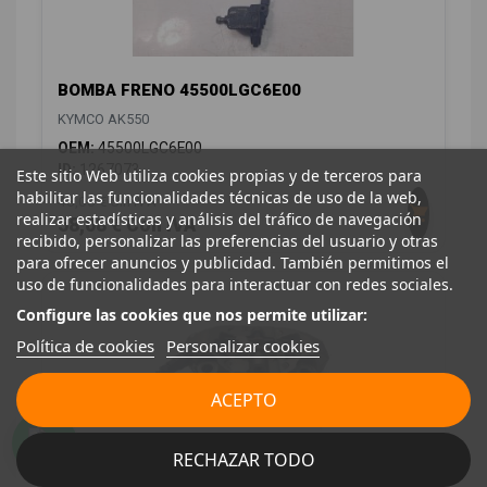
BOMBA FRENO 45500LGC6E00
KYMCO AK550
OEM:
45500LGC6E00
ID:
1267073
Este sitio Web utiliza cookies propias y de terceros para
habilitar las funcionalidades técnicas de uso de la web,
48,00 € Sin IVA
realizar estadísticas y análisis del tráfico de navegación
58,08 € Con IVA
recibido, personalizar las preferencias del usuario y otras
para ofrecer anuncios y publicidad. También permitimos el
uso de funcionalidades para interactuar con redes sociales.
Configure las cookies que nos permite utilizar:
Política de cookies
Personalizar cookies
ACEPTO
RECHAZAR TODO
PINZA DE FRENO DELANTERA IZQUIERDA