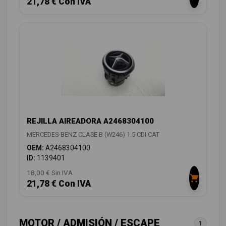
21,78 € Con IVA
REJILLA AIREADORA A2468304100
MERCEDES-BENZ CLASE B (W246) 1.5 CDI CAT
OEM:
A2468304100
ID:
1139401
18,00 € Sin IVA
21,78 € Con IVA
MOTOR / ADMISIÓN / ESCAPE
1