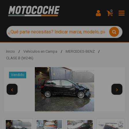
0
Inicio
/
Vehículos en Campa
/
MERCEDES-BENZ
/
CLASE B (W246)
Vendido
‹
›