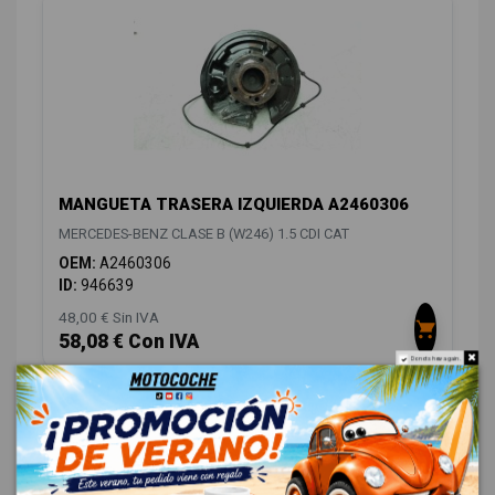
MANGUETA TRASERA IZQUIERDA A2460306
MERCEDES-BENZ CLASE B (W246) 1.5 CDI CAT
OEM:
A2460306
ID:
946639
48,00 € Sin IVA
58,08 € Con IVA
Do not show again.
ELECTRICIDAD
6