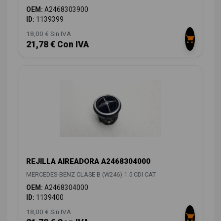
OEM:
A2468303900
ID:
1139399
18,00 € Sin IVA
21,78 € Con IVA
REJILLA AIREADORA A2468304000
MERCEDES-BENZ CLASE B (W246) 1.5 CDI CAT
OEM:
A2468304000
ID:
1139400
18,00 € Sin IVA