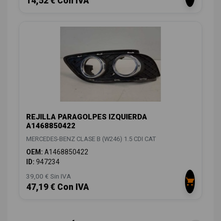
14,52 € Con IVA
REJILLA PARAGOLPES IZQUIERDA
A1468850422
MERCEDES-BENZ CLASE B (W246) 1.5 CDI CAT
OEM:
A1468850422
ID:
947234
39,00 € Sin IVA
47,19 € Con IVA