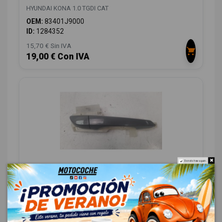
HYUNDAI KONA 1.0 TGDI CAT
OEM:
83401J9000
ID:
1284352
15,70 € Sin IVA
19,00 € Con IVA
Do not show again.
MANETA EXTERIOR TRASERA DERECHA
2431175200
HYUNDAI KONA 1.0 TGDI CAT
OEM:
2431175200
ID:
1284394