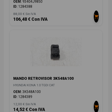
OEM:
93404J9850
ID:
1284388
88,00 € Sin IVA
106,48 € Con IVA
MANDO RETROVISOR 3K548A100
HYUNDAI KONA 1.0 TGDI CAT
OEM:
3K548A100
ID:
1284389
12,00 € Sin IVA
14,52 € Con IVA