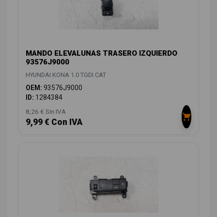
MANDO ELEVALUNAS TRASERO IZQUIERDO
93576J9000
HYUNDAI KONA 1.0 TGDI CAT
OEM:
93576J9000
ID:
1284384
8,26 € Sin IVA
9,99 € Con IVA