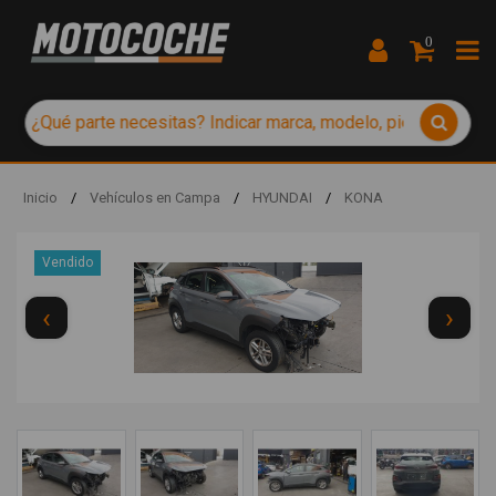
0
Inicio
/
Vehículos en Campa
/
HYUNDAI
/
KONA
Vendido
‹
›