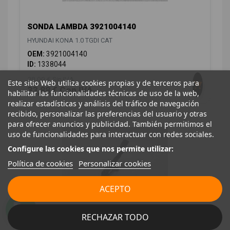
SONDA LAMBDA 3921004140
HYUNDAI KONA 1.0 TGDI CAT
OEM:
3921004140
ID:
1338044
28,00 € Sin IVA
Este sitio Web utiliza cookies propias y de terceros para
33,88 € Con IVA
habilitar las funcionalidades técnicas de uso de la web,
realizar estadísticas y análisis del tráfico de navegación
recibido, personalizar las preferencias del usuario y otras
para ofrecer anuncios y publicidad. También permitimos el
uso de funcionalidades para interactuar con redes sociales.
Configure las cookies que nos permite utilizar:
Política de cookies
Personalizar cookies
ACEPTO
POTENCIOMETRO PEDAL CN02584233
RECHAZAR TODO
HYUNDAI KONA 1.0 TGDI CAT