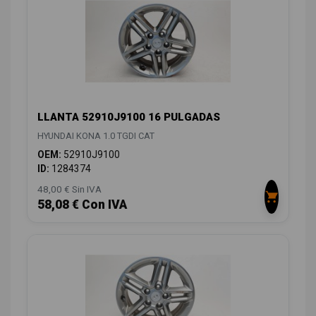
LLANTA 52910J9100 16 PULGADAS
HYUNDAI KONA 1.0 TGDI CAT
OEM:
52910J9100
ID:
1284374
48,00 € Sin IVA
58,08 € Con IVA