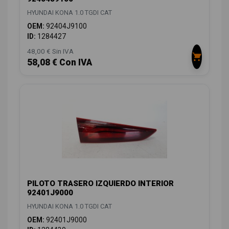
HYUNDAI KONA 1.0 TGDI CAT
OEM:
92404J9100
ID:
1284427
48,00 € Sin IVA
58,08 € Con IVA
PILOTO TRASERO IZQUIERDO INTERIOR
92401J9000
HYUNDAI KONA 1.0 TGDI CAT
OEM:
92401J9000