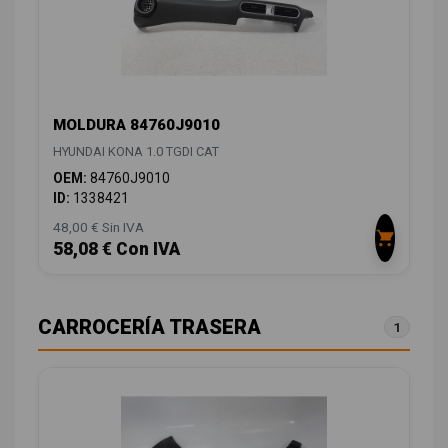
MOLDURA 84760J9010
HYUNDAI KONA 1.0 TGDI CAT
OEM:
84760J9010
ID:
1338421
48,00 € Sin IVA
58,08 € Con IVA
CARROCERÍA TRASERA
1