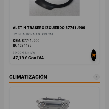
ALETIN TRASERO IZQUIERDO 87741J900
HYUNDAI KONA 1.0 TGDI CAT
OEM:
87741J900
ID:
1284485
39,00 € Sin IVA
47,19 € Con IVA
CLIMATIZACIÓN
1