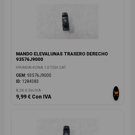
MANDO ELEVALUNAS TRASERO DERECHO
93576J9000
HYUNDAI KONA 1.0 TGDI CAT
OEM:
93576J9000
ID:
1284383
8,26 € Sin IVA
9,99 € Con IVA