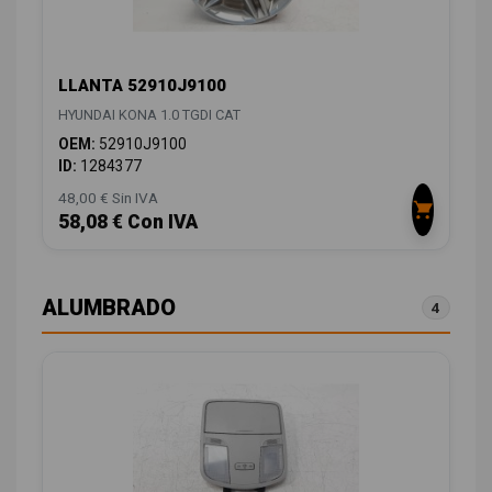
LLANTA 52910J9100
HYUNDAI KONA 1.0 TGDI CAT
OEM:
52910J9100
ID:
1284377
48,00 € Sin IVA
58,08 € Con IVA
ALUMBRADO
4