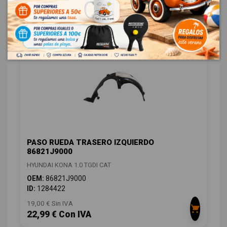
18,00 € Sin IVA
21,78 € Con IVA
PASO RUEDA TRASERO IZQUIERDO
86821J9000
HYUNDAI KONA 1.0 TGDI CAT
OEM:
86821J9000
ID:
1284422
19,00 € Sin IVA
22,99 € Con IVA