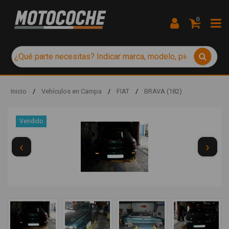
0
Inicio
/
Vehículos en Campa
/
FIAT
/
BRAVA (182)
Vendido
‹
›