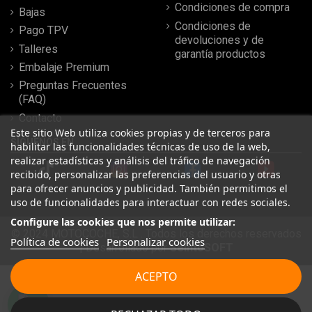
Condiciones de compra
Bajas
Condiciones de
Pago TPV
devoluciones y de
Talleres
garantía productos
Embalaje Premium
Preguntas Frecuentes
(FAQ)
Contacto
Este sitio Web utiliza cookies propias y de terceros para
SÍGUENOS EN
habilitar las funcionalidades técnicas de uso de la web,
realizar estadísticas y análisis del tráfico de navegación
recibido, personalizar las preferencias del usuario y otras
para ofrecer anuncios y publicidad. También permitimos el
uso de funcionalidades para interactuar con redes sociales.
Configure las cookies que nos permite utilizar:
© 2024 MOTOCOCHE, S.L . Todos los derechos reservados
Política de cookies
Personalizar cookies
| Desarrollado por
SeintoSOFT
Leer más reseñas
ACEPTO
★
★
★
★
★