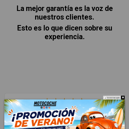
La mejor garantía es la voz de
nuestros clientes.
Esto es lo que dicen sobre su
experiencia.
★
★
★
★
★
Do not show again.
4.8
Excelente
(4685 reseñas)