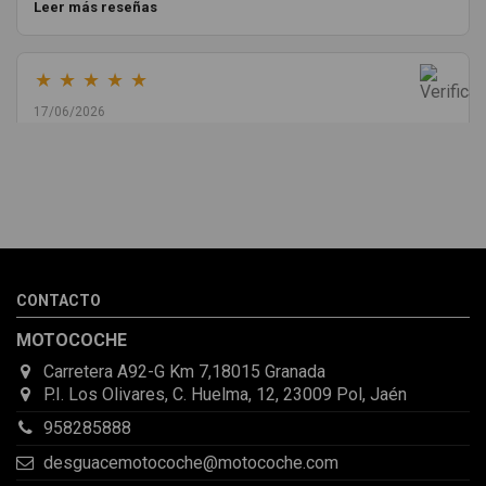
Leer más reseñas
★
★
★
★
★
17/06/2026
Melvin Valdez Valdez
He pedido desde Madrid una cremallera para mí furgo y me
sorprendió la rapidez con la que me gestionaron el envío, además
de que pocas veces compro piezas de Segundamano a distancia
por la incertidumbre de que pueda llegar averiada o con
desperfectos que no se aprecian por fotos. Al final todo perfecto,
CONTACTO
la pieza llegó correcta y bien embalada, además de llegarme 2
días antes de lo esperado.
MOTOCOCHE
Carretera A92-G Km 7,18015 Granada
P.I. Los Olivares, C. Huelma, 12, 23009 Pol, Jaén
958285888
desguacemotocoche@motocoche.com