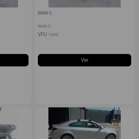
BMW G
BMW G
VFU
12652
Ver