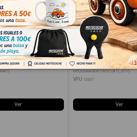
 (NW1)
VOLKSWAGEN T-ROC (A11, D11)
(NW1)
VOLKSWAGEN T-ROC (A11, D11)
VFU
12631
Ver
Ver