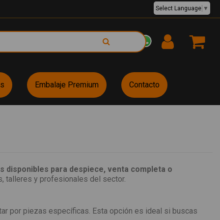
Select Language
▼
EUR €
es
Embalaje Premium
Contacto
 disponibles para despiece, venta completa o
, talleres y profesionales del sector.
r por piezas específicas. Esta opción es ideal si buscas