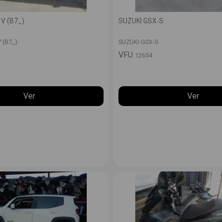
V (B7_)
SUZUKI GSX-S
 (B7_)
SUZUKI GSX-S
VFU
12654
Ver
Ver