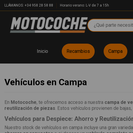
LLÁMANOS: +34 958 28 58 88
Horario verano: L-V de 7 a 15h
Inicio
Recambios
Campa
Vehículos en Campa
En
Motocoche
, te ofrecemos acceso a nuestra
campa de ve
reutilización de piezas
. Estos vehículos provienen de bajas, 
Vehículos para Despiece: Ahorro y Reutilizació
Nuestro stock de vehículos en campa incluye una gran varieda