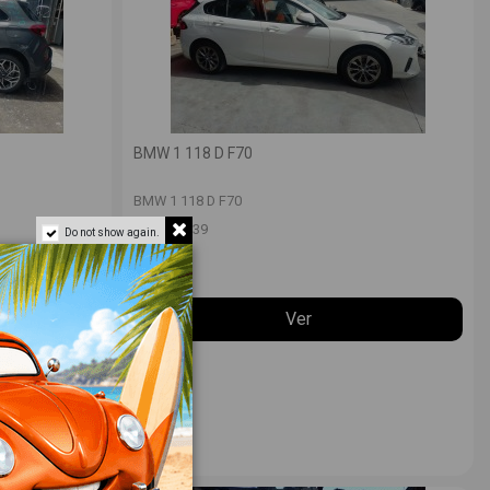
BMW 1 118 D F70
BMW 1 118 D F70
VFU
12639
Do not show again.
Ver