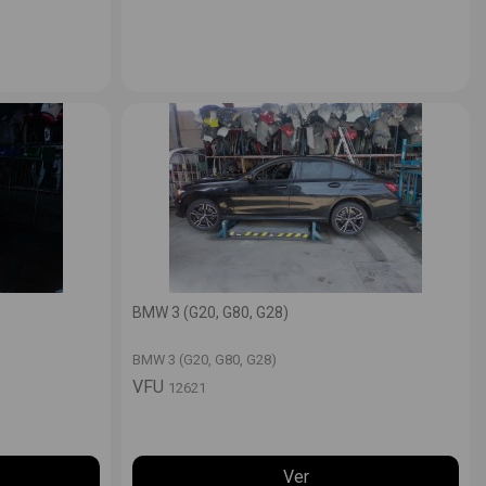
BMW 3 (G20, G80, G28)
BMW 3 (G20, G80, G28)
VFU
12621
Ver