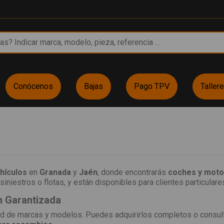
Conócenos
Bajas
Pago TPV
Taller
hículos
en
Granada
y
Jaén
, donde encontrarás
coches y motos
siniestros o flotas, y están disponibles para clientes particulares
n Garantizada
d de marcas y modelos. Puedes adquirirlos completos o consulta