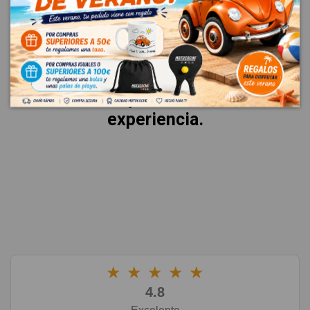
VALORACIONES
La mejor garantía es la voz de
nuestros clientes.
Esto es lo que dicen sobre su
experiencia.
★
★
★
★
★
4.8