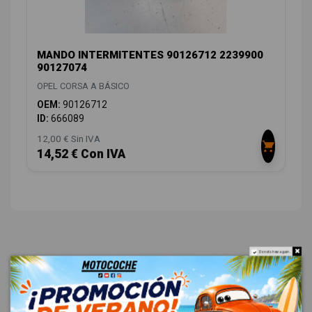
MANDO INTERMITENTES 90126712 2239900
90127074
OPEL CORSA A BÁSICO
OEM:
90126712
ID:
666089
12,00 € Sin IVA
14,52 € Con IVA
Do not show again.