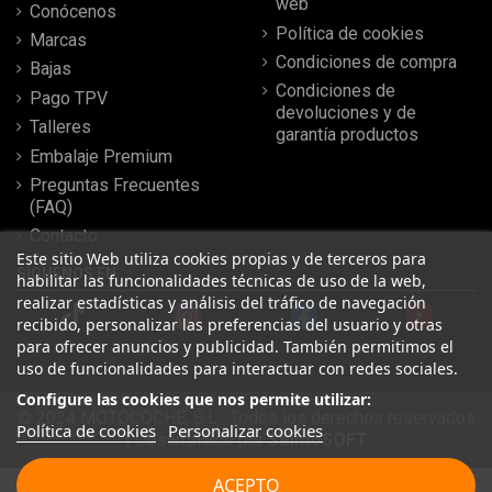
web
Conócenos
Política de cookies
Marcas
Condiciones de compra
Bajas
Condiciones de
Pago TPV
devoluciones y de
Talleres
garantía productos
Embalaje Premium
Preguntas Frecuentes
(FAQ)
Contacto
Este sitio Web utiliza cookies propias y de terceros para
SÍGUENOS EN
habilitar las funcionalidades técnicas de uso de la web,
realizar estadísticas y análisis del tráfico de navegación
recibido, personalizar las preferencias del usuario y otras
para ofrecer anuncios y publicidad. También permitimos el
uso de funcionalidades para interactuar con redes sociales.
Configure las cookies que nos permite utilizar:
© 2024 MOTOCOCHE, S.L . Todos los derechos reservados
Política de cookies
Personalizar cookies
| Desarrollado por
SeintoSOFT
Leer más reseñas
ACEPTO