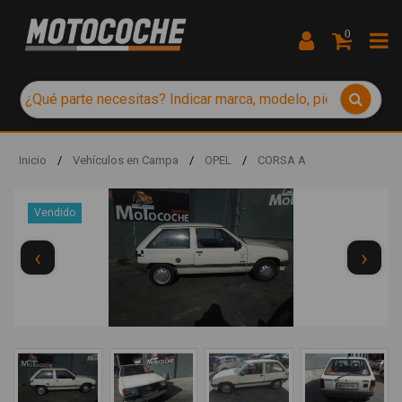
0
Inicio
/
Vehículos en Campa
/
OPEL
/
CORSA A
Vendido
‹
›