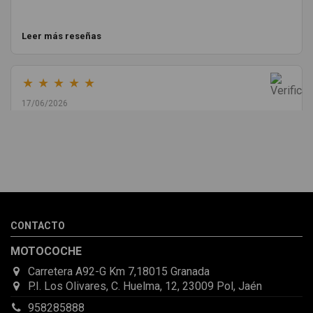
Leer más reseñas
★
★
★
★
★
17/06/2026
Melvin Valdez Valdez
He pedido desde Madrid una cremallera para mí furgo y me
sorprendió la rapidez con la que me gestionaron el envío, además
de que pocas veces compro piezas de Segundamano a distancia
por la incertidumbre de que pueda llegar averiada o con
desperfectos que no se aprecian por fotos. Al final todo perfecto,
CONTACTO
la pieza llegó correcta y bien embalada, además de llegarme 2
días antes de lo esperado.
MOTOCOCHE
Carretera A92-G Km 7,18015 Granada
P.I. Los Olivares, C. Huelma, 12, 23009 Pol, Jaén
958285888