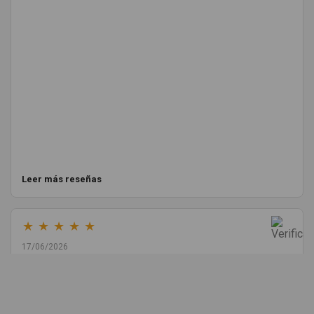
Leer más reseñas
★
★
★
★
★
17/06/2026
Melvin Valdez Valdez
He pedido desde Madrid una cremallera para mí furgo y me