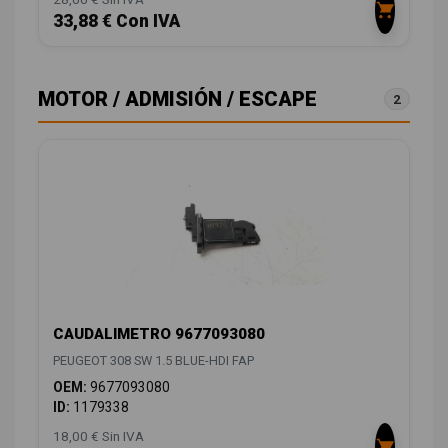
33,88 € Con IVA
MOTOR / ADMISIÓN / ESCAPE
2
CAUDALIMETRO 9677093080
PEUGEOT 308 SW 1.5 BLUE-HDI FAP
OEM:
9677093080
ID:
1179338
18,00 € Sin IVA