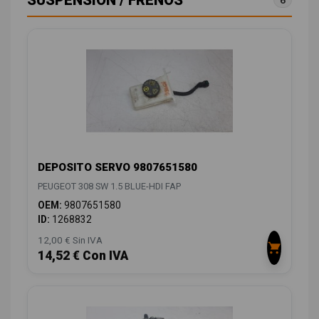
SUSPENSIÓN / FRENOS
6
DEPOSITO SERVO 9807651580
PEUGEOT 308 SW 1.5 BLUE-HDI FAP
OEM:
9807651580
ID:
1268832
12,00 € Sin IVA
14,52 € Con IVA