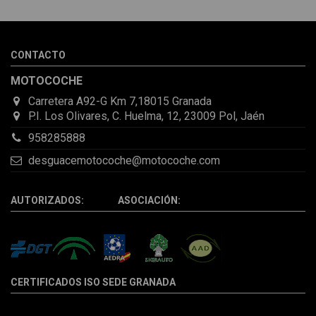
sorprendió la rapidez con la que me gestionaron el envío, además
de que pocas veces compro piezas de Segundamano a distancia
por la incertidumbre de que pueda llegar averiada o con
desperfectos que no se aprecian por fotos. Al final todo perfecto,
CONTACTO
la pieza llegó correcta y bien embalada, además de llegarme 2
días antes de lo esperado.
MOTOCOCHE
Carretera A92-G Km 7,18015 Granada
P.I. Los Olivares, C. Huelma, 12, 23009 Pol, Jaén
958285888
desguacemotocoche@motocoche.com
AUTORIZADOS: ASOCIACIÓN:
CERTIFICADOS ISO SEDE GRANADA