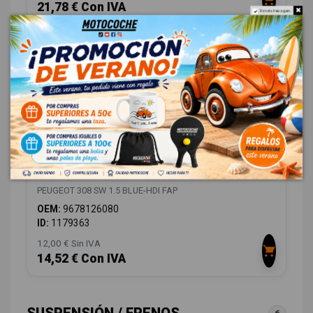
21,78 € Con IVA
Do not show again.
DEPOSITO EXPANSION 9678126080
PEUGEOT 308 SW 1.5 BLUE-HDI FAP
OEM:
9678126080
ID:
1179363
12,00 € Sin IVA
14,52 € Con IVA