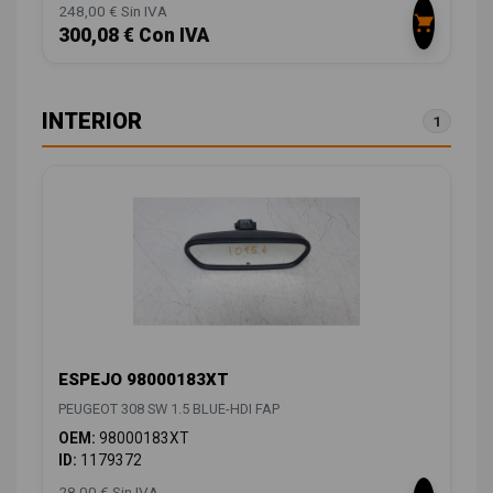
248,00 € Sin IVA
300,08 € Con IVA
INTERIOR
1
ESPEJO 98000183XT
PEUGEOT 308 SW 1.5 BLUE-HDI FAP
OEM:
98000183XT
ID:
1179372
28,00 € Sin IVA