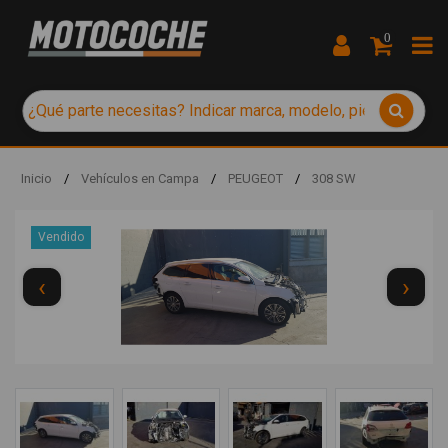
0
Inicio
/
Vehículos en Campa
/
PEUGEOT
/
308 SW
Vendido
‹
›