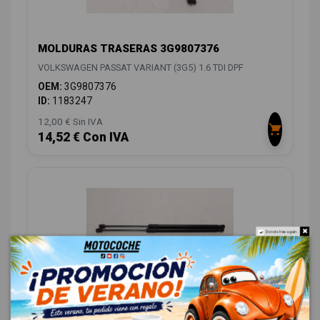
MOLDURAS TRASERAS 3G9807376
VOLKSWAGEN PASSAT VARIANT (3G5) 1.6 TDI DPF
OEM:
3G9807376
ID:
1183247
12,00 € Sin IVA
14,52 € Con IVA
Do not show again.
AMORTIGUADORES MALETERO / PORTON
3G9827550B