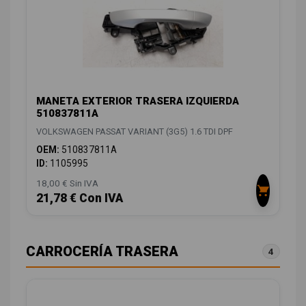
MANETA EXTERIOR TRASERA IZQUIERDA
510837811A
VOLKSWAGEN PASSAT VARIANT (3G5) 1.6 TDI DPF
OEM:
510837811A
ID:
1105995
18,00 € Sin IVA
21,78 € Con IVA
CARROCERÍA TRASERA
4