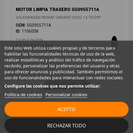
MOTOR LIMPIA TRASERO 5G0955711A
VOLKSWAGEN PASSAT VARIANT (3G5) 1.6 TDI DPF
OEM:
5G0955711A
ID:
1106008
12,00 € Sin IVA
14,52 € Con IVA
Este sitio Web utiliza cookies propias y de terceros para
habilitar las funcionalidades técnicas de uso de la web,
realizar estadísticas y análisis del tráfico de navegación
recibido, personalizar las preferencias del usuario y otras
para ofrecer anuncios y publicidad. También permitimos el
uso de funcionalidades para interactuar con redes sociales.
Configure las cookies que nos permite utilizar:
Política de cookies
Personalizar cookies
ACEPTO
WARNING 3G0927132A
VOLKSWAGEN PASSAT VARIANT (3G5) 1.6 TDI DPF
RECHAZAR TODO
OEM:
3G0927132A