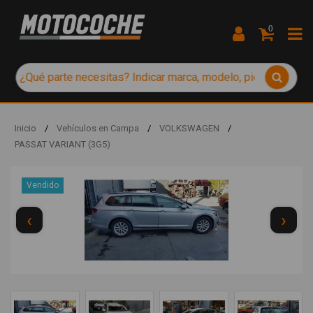
0
Inicio
/
Vehículos en Campa
/
VOLKSWAGEN
/
PASSAT VARIANT (3G5)
Vendido
‹
›