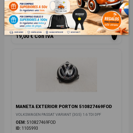
VOLKSWAGEN PASSAT VARIANT (3G5) 1.6 TDI DPF
OEM:
3G9827550B
ID:
1105891
15,70 € Sin IVA
19,00 € Con IVA
MANETA EXTERIOR PORTON 510827469FOD
VOLKSWAGEN PASSAT VARIANT (3G5) 1.6 TDI DPF
OEM:
510827469FOD
ID:
1105993