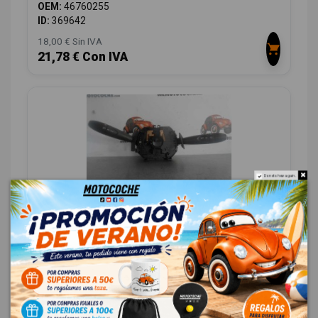
OEM:
46760255
ID:
369642
18,00 € Sin IVA
21,78 € Con IVA
Do not show again.
MANDO MULTIFUNCION REF
FIAT PUNTO BERLINA (188) 1.2 8V
OEM:
REF
ID:
369894
12,00 € Sin IVA
14,52 € Con IVA