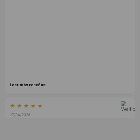
Leer más reseñas
★
★
★
★
★
17/06/2026
Melvin Valdez Valdez
He pedido desde Madrid una cremallera para mí furgo y me