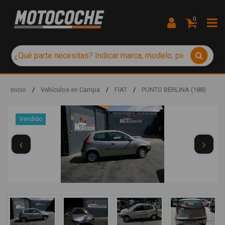
0
Inicio
/
Vehículos en Campa
/
FIAT
/
PUNTO BERLINA (188)
Vendido
‹
›