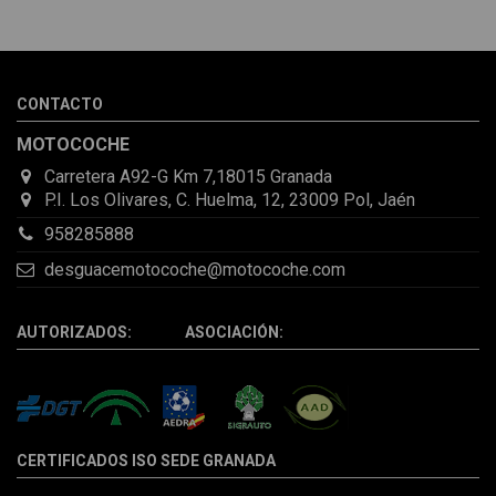
sorprendió la rapidez con la que me gestionaron el envío, además
de que pocas veces compro piezas de Segundamano a distancia
por la incertidumbre de que pueda llegar averiada o con
desperfectos que no se aprecian por fotos. Al final todo perfecto,
CONTACTO
la pieza llegó correcta y bien embalada, además de llegarme 2
días antes de lo esperado.
MOTOCOCHE
Carretera A92-G Km 7,18015 Granada
P.I. Los Olivares, C. Huelma, 12, 23009 Pol, Jaén
958285888
desguacemotocoche@motocoche.com
AUTORIZADOS: ASOCIACIÓN:
CERTIFICADOS ISO SEDE GRANADA