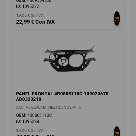
OEM:
4B0955453B
ID:
1095222
19,00 € Sin IVA
22,99 € Con IVA
PANEL FRONTAL 4B0803110C 109020670
AD0323210
AUDI A6 BERLINA (4B2) 2.5 V6 24V TDI
OEM:
4B0803110C
ID:
1095288
39,00 € Sin IVA