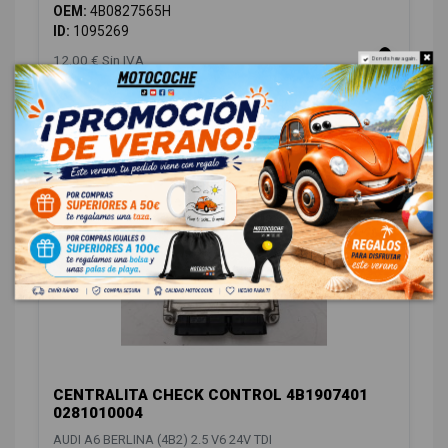
OEM:
4B0827565H
ID:
1095269
12,00 € Sin IVA
Do not show again.
14,52 € Con IVA
ELECTRICIDAD
6
CENTRALITA CHECK CONTROL 4B1907401
0281010004
AUDI A6 BERLINA (4B2) 2.5 V6 24V TDI