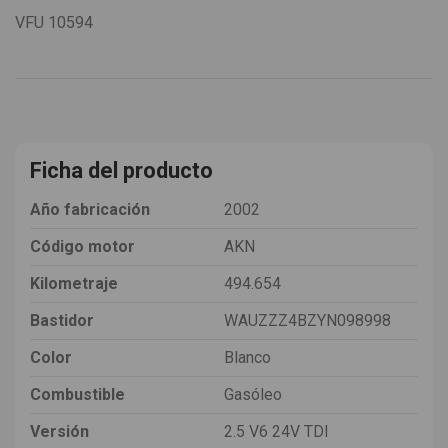
VFU
10594
Ficha del producto
Año fabricación
2002
Código motor
AKN
Kilometraje
494.654
Bastidor
WAUZZZ4BZYN098998
Color
Blanco
Combustible
Gasóleo
Versión
2.5 V6 24V TDI