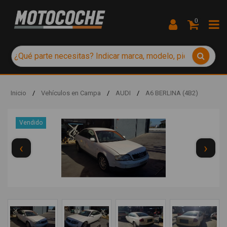
0
Inicio
/
Vehículos en Campa
/
AUDI
/
A6 BERLINA (4B2)
Vendido
‹
›