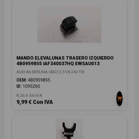
MANDO ELEVALUNAS TRASERO IZQUIERDO
4B0959855 IAF340037HQ EWSAU013
AUDI A6 BERLINA (4B2) 2.5 V6 24V TDI
OEM:
4B0959855
ID:
1095260
8,26 € Sin IVA
9,99 € Con IVA