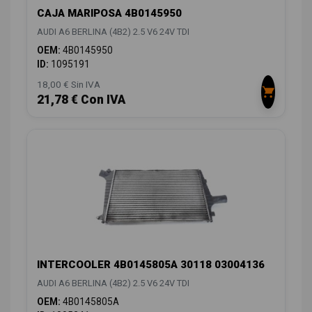
CAJA MARIPOSA 4B0145950
AUDI A6 BERLINA (4B2) 2.5 V6 24V TDI
OEM:
4B0145950
ID:
1095191
18,00 € Sin IVA
21,78 € Con IVA
INTERCOOLER 4B0145805A 30118 03004136
AUDI A6 BERLINA (4B2) 2.5 V6 24V TDI
OEM:
4B0145805A