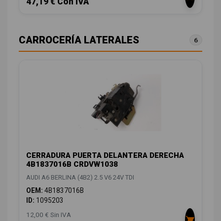
47,19 € Con IVA
CARROCERÍA LATERALES
6
CERRADURA PUERTA DELANTERA DERECHA
4B1837016B CRDVW1038
AUDI A6 BERLINA (4B2) 2.5 V6 24V TDI
OEM:
4B1837016B
ID:
1095203
12,00 € Sin IVA