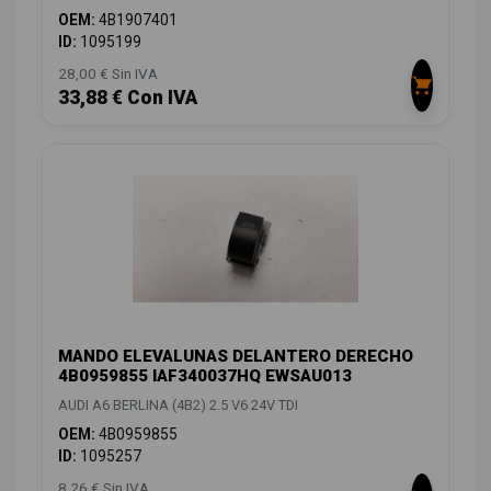
OEM:
4B1907401
ID:
1095199
28,00 € Sin IVA
33,88 € Con IVA
MANDO ELEVALUNAS DELANTERO DERECHO
4B0959855 IAF340037HQ EWSAU013
AUDI A6 BERLINA (4B2) 2.5 V6 24V TDI
OEM:
4B0959855
ID:
1095257
8,26 € Sin IVA