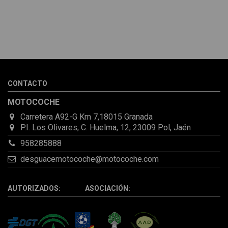
Melvin Valdez Valdez
He pedido desde Madrid una cremallera para mí furgo y me
sorprendió la rapidez con la que me gestionaron el envío, además
de que pocas veces compro piezas de Segundamano a distancia
por la incertidumbre de que pueda llegar averiada o con
desperfectos que no se aprecian por fotos. Al final todo perfecto,
CONTACTO
la pieza llegó correcta y bien embalada, además de llegarme 2
días antes de lo esperado.
MOTOCOCHE
Carretera A92-G Km 7,18015 Granada
P.I. Los Olivares, C. Huelma, 12, 23009 Pol, Jaén
958285888
desguacemotocoche@motocoche.com
AUTORIZADOS: ASOCIACIÓN: