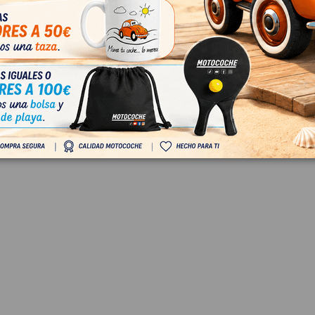
 EXTERIOR TRASERA
MANETA EXTERIOR TRA
 24463750
IZQUIERDA 24463749
SA D CORSAVAN
OPEL CORSA D CORSAVAN
63750
OEM:
24463749
5
ID:
919766
 IVA
12,00 € Sin IVA
€ Con IVA
14,52 € Con IVA