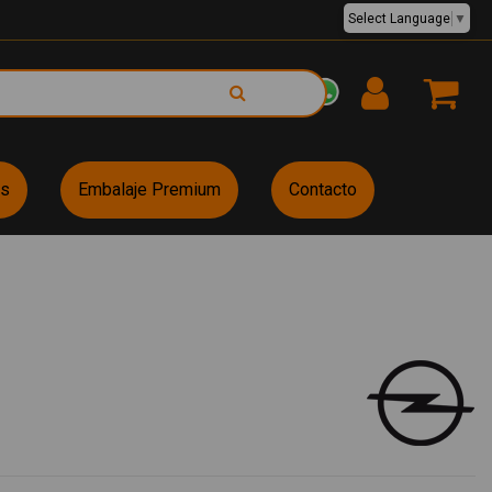
Select Language
▼
EUR €
es
Embalaje Premium
Contacto