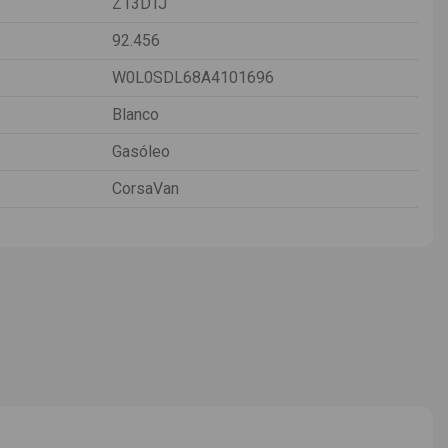
Z13DTJ
92.456
W0L0SDL68A4101696
Blanco
Gasóleo
CorsaVan