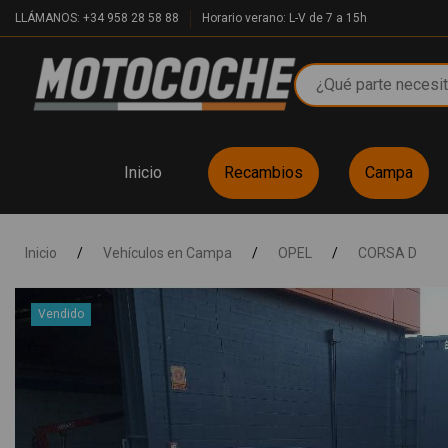
LLÁMANOS: +34 958 28 58 88
Horario verano: L-V de 7 a 15h
Inicio
Recambios
Campa
Inicio
/
Vehículos en Campa
/
OPEL
/
CORSA D
Vendido