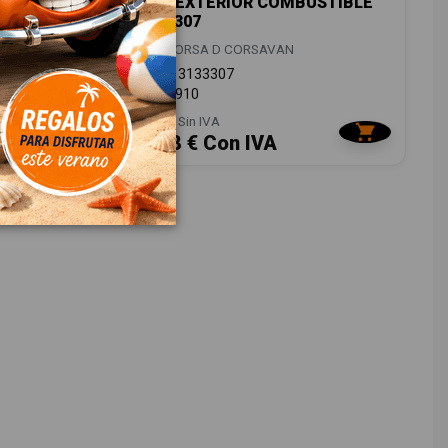
SERA
TAPA EXTERIOR COMBUSTIBLE
13133307
OPEL CORSA D CORSAVAN
OEM:
13133307
ID:
919910
18,00 € Sin IVA
21,78 € Con IVA