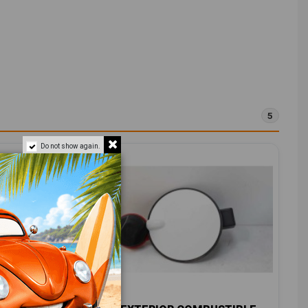
5
Do not show again.