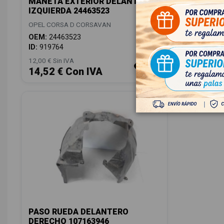
MANETA EXTERIOR DELANTERA
MANETA
IZQUIERDA 24463523
DERECHA
OPEL CORSA D CORSAVAN
OPEL COR
OEM:
24463523
OEM:
244
ID:
919764
ID:
91976
12,00 € Sin IVA
12,00 € Sin
14,52 € Con IVA
14,52 
PASO RUEDA DELANTERO
DERECHO 107163946