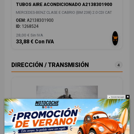
TUBOS AIRE ACONDICIONADO A2138301900
MERCEDES-BENZ CLASE E CABRIO (BM 238) 2.0 CDI CAT
OEM:
A2138301900
ID:
1268524
28,00 € Sin IVA
33,88 € Con IVA
DIRECCIÓN / TRANSMISIÓN
4
Do not show again.