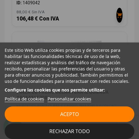
ID:
1409042
88,00 € Sin IVA
106,48 € Con IVA
Este sitio Web utiliza cookies propias y de terceros para
habilitar las funcionalidades técnicas de uso de la web,
realizar estadísticas y análisis del tráfico de navegación
recibido, personalizar las preferencias del usuario y otras
para ofrecer anuncios y publicidad. También permitimos el
uso de funcionalidades para interactuar con redes sociales.
Configure las cookies que nos permite utilizar:
PINZA DE FRENO DELANTERA IZQUIERDA
A0114219798
Política de cookies
Personalizar cookies
MERCEDES-BENZ CLASE E CABRIO (BM 238) 2.0 CDI CAT
ACEPTO
OEM:
A0114219798
ID:
1409043
88,00 € Sin IVA
RECHAZAR TODO
106,48 € Con IVA