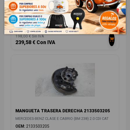
MANGUETA DELANTERA IZQUIERDA
2133324700
MERCEDES-BENZ CLASE E CABRIO (BM 238) 2.0 CDI CAT
OEM:
2133324700
ID:
1239454
198,00 € Sin IVA
239,58 € Con IVA
MANGUETA TRASERA DERECHA 2133503205
MERCEDES-BENZ CLASE E CABRIO (BM 238) 2.0 CDI CAT
OEM:
2133503205