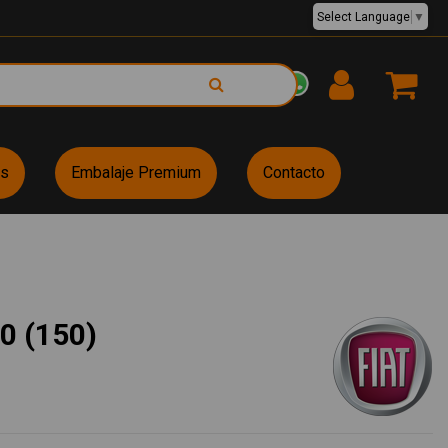
Select Language
▼
EUR €
es
Embalaje Premium
Contacto
0 (150)