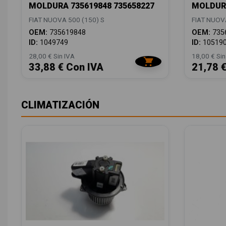
MOLDURA 735619848 735658227
MOLDURA
FIAT NUOVA 500 (150) S
FIAT NUOVA
OEM:
735619848
OEM:
735
ID:
1049749
ID:
10519
28,00 € Sin IVA
18,00 € Sin
33,88 € Con IVA
21,78 
CLIMATIZACIÓN