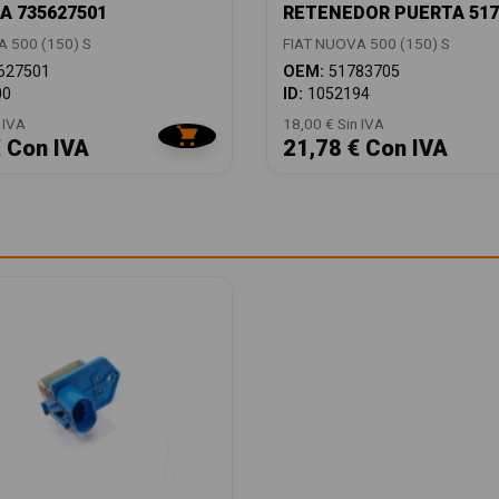
 735627501
RETENEDOR PUERTA 517
 500 (150) S
FIAT NUOVA 500 (150) S
627501
OEM:
51783705
00
ID:
1052194
 IVA
18,00 € Sin IVA
€ Con IVA
21,78 € Con IVA