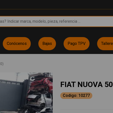
Conócenos
Bajas
Pago TPV
Taller
0)
FIAT NUOVA 50
Codigo: 10277