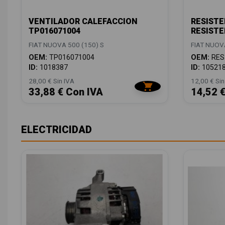
VENTILADOR CALEFACCION
RESISTE
TP016071004
RESISTE
FIAT NUOVA 500 (150) S
FIAT NUOVA
OEM:
TP016071004
OEM:
RES
ID:
1018387
ID:
10521
28,00 € Sin IVA
12,00 € Sin
33,88 € Con IVA
14,52 
ELECTRICIDAD