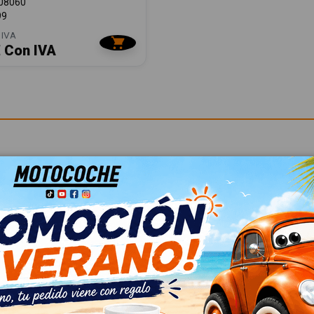
08060
99
 IVA
€ Con IVA