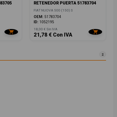
83705
RETENEDOR PUERTA 51783704
FIAT NUOVA 500 (150) S
OEM:
51783704
ID:
1052195
18,00 € Sin IVA
21,78 € Con IVA
2