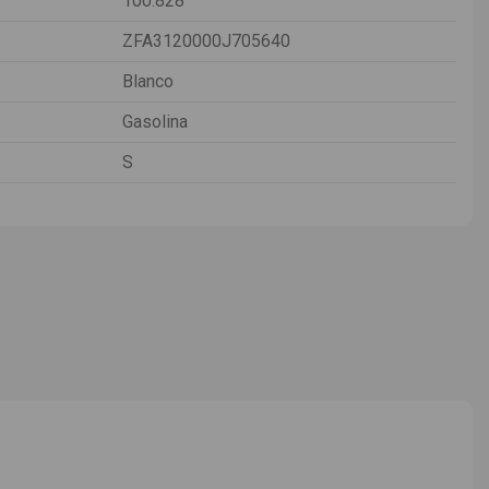
100.828
ZFA3120000J705640
Blanco
Gasolina
S