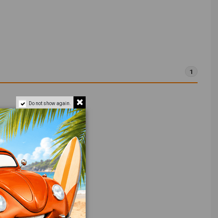
1
Do not show again.