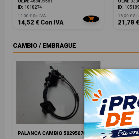
OEM:
468499661
OEM:
033
ID:
1018274
ID:
10518
12,00 € Sin IVA
18,00 € Sin
14,52 € Con IVA
21,78 
CAMBIO / EMBRAGUE
PALANCA CAMBIO 50295078