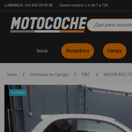
LLÁMANOS: +34 958 28 58 88
Horario verano: L-V de 7 a 15h
Inicio
Recambios
Campa
Inicio
/
Vehículos en Campa
/
FIAT
/
NUOVA 500 (15
Vendido