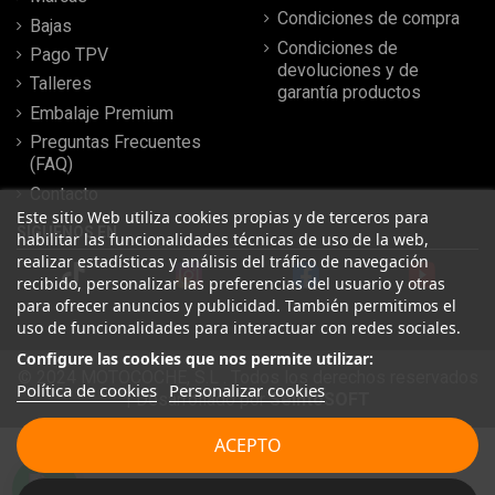
Condiciones de compra
Bajas
Condiciones de
Pago TPV
devoluciones y de
Talleres
garantía productos
Embalaje Premium
Preguntas Frecuentes
(FAQ)
Contacto
Este sitio Web utiliza cookies propias y de terceros para
SÍGUENOS EN
habilitar las funcionalidades técnicas de uso de la web,
realizar estadísticas y análisis del tráfico de navegación
recibido, personalizar las preferencias del usuario y otras
para ofrecer anuncios y publicidad. También permitimos el
uso de funcionalidades para interactuar con redes sociales.
Configure las cookies que nos permite utilizar:
© 2024 MOTOCOCHE, S.L . Todos los derechos reservados
Política de cookies
Personalizar cookies
| Desarrollado por
SeintoSOFT
Leer más reseñas
ACEPTO