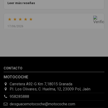
Leer más reseñas
★
★
★
★
★
17/06/2026
Melvin Valdez Valdez
He pedido desde Madrid una cremallera para mí furgo y me
sorprendió la rapidez con la que me gestionaron el envío, además
de que pocas veces compro piezas de Segundamano a distancia
por la incertidumbre de que pueda llegar averiada o con
desperfectos que no se aprecian por fotos. Al final todo perfecto,
CONTACTO
la pieza llegó correcta y bien embalada, además de llegarme 2
días antes de lo esperado.
MOTOCOCHE
Carretera A92-G Km 7,18015 Granada
P.I. Los Olivares, C. Huelma, 12, 23009 Pol, Jaén
958285888
desguacemotocoche@motocoche.com