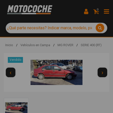
0
Inicio
/
Vehículos en Campa
/
MG ROVER
/
SERIE 400 (RT)
Vendido
‹
›