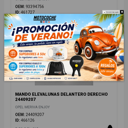
OEM:
93394756
ID:
461727
Do not show again.
12,00 € Sin IVA
14,52 € Con IVA
MANDO ELEVALUNAS DELANTERO DERECHO
24409207
OPEL MERIVA ENJOY
OEM:
24409207
ID:
466126