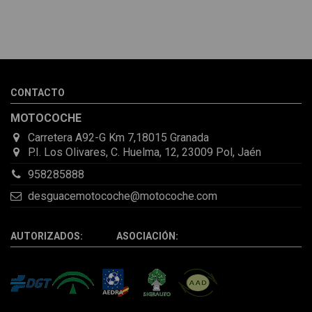
Melvin Valdez Valdez
He pedido desde Madrid una cremallera para mí furgo y me
sorprendió la rapidez con la que me gestionaron el envío, además
de que pocas veces compro piezas de Segundamano a distancia
por la incertidumbre de que pueda llegar averiada o con
desperfectos que no se aprecian por fotos. Al final todo perfecto,
CONTACTO
la pieza llegó correcta y bien embalada, además de llegarme 2
días antes de lo esperado.
MOTOCOCHE
Carretera A92-G Km 7,18015 Granada
P.I. Los Olivares, C. Huelma, 12, 23009 Pol, Jaén
958285888
desguacemotocoche@motocoche.com
AUTORIZADOS: ASOCIACIÓN: