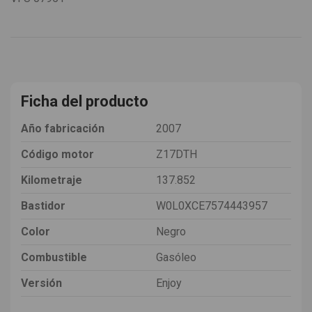
Ficha del producto
Año fabricación
2007
Código motor
Z17DTH
Kilometraje
137.852
Bastidor
W0L0XCE7574443957
Color
Negro
Combustible
Gasóleo
Versión
Enjoy