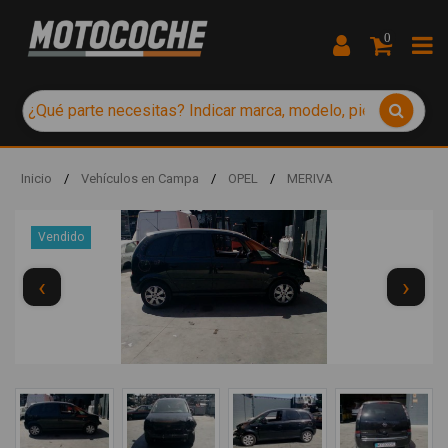
0
Inicio
/
Vehículos en Campa
/
OPEL
/
MERIVA
Vendido
‹
›