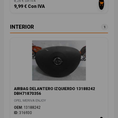
8,26 € Sin IVA
9,99 € Con IVA
INTERIOR
1
AIRBAG DELANTERO IZQUIERDO 13188242
DBH71870356
OPEL MERIVA ENJOY
OEM:
13188242
ID:
316930