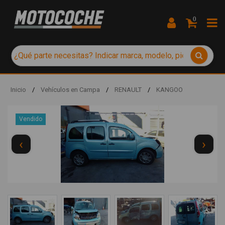
0
Inicio
/
Vehículos en Campa
/
RENAULT
/
KANGOO
Vendido
‹
›