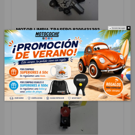
MOTOR LIMPIA TRASERO 8200431392
Do not show again.
0390201836
RENAULT KANGOO DYNAMIQUE
OEM:
8200431392
ID:
640551
15,70 € Sin IVA
19,00 € Con IVA