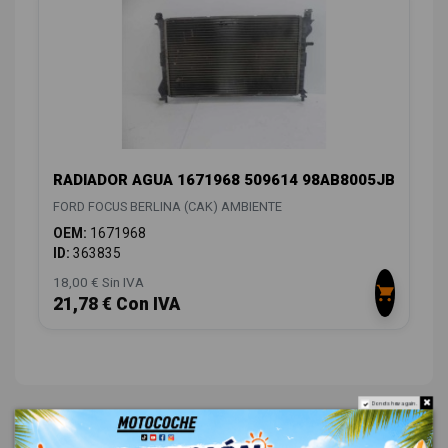
RADIADOR AGUA 1671968 509614 98AB8005JB
FORD FOCUS BERLINA (CAK) AMBIENTE
OEM:
1671968
ID:
363835
18,00 € Sin IVA
21,78 € Con IVA
Do not show again.