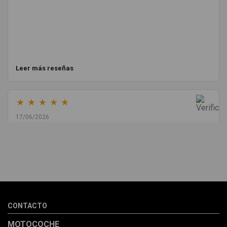
Leer más reseñas
★
★
★
★
★
17/06/2026
Melvin Valdez Valdez
He pedido desde Madrid una cremallera para mí furgo y me
sorprendió la rapidez con la que me gestionaron el envío, además
de que pocas veces compro piezas de Segundamano a distancia
por la incertidumbre de que pueda llegar averiada o con
desperfectos que no se aprecian por fotos. Al final todo perfecto,
CONTACTO
la pieza llegó correcta y bien embalada, además de llegarme 2
días antes de lo esperado.
MOTOCOCHE