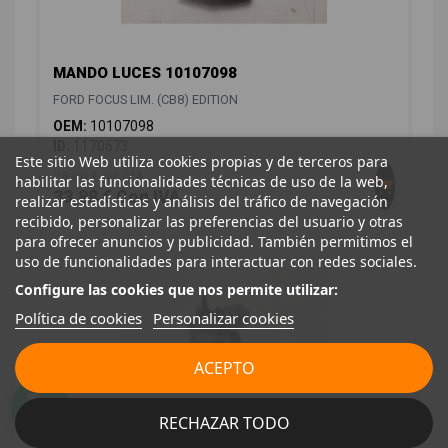
MANDO LUCES 10107098
FORD FOCUS LIM. (CB8) EDITION
OEM:
10107098
ID:
1170673
Este sitio Web utiliza cookies propias y de terceros para
28,00 € Sin IVA
habilitar las funcionalidades técnicas de uso de la web,
33,88 € Con IVA
realizar estadísticas y análisis del tráfico de navegación
recibido, personalizar las preferencias del usuario y otras
para ofrecer anuncios y publicidad. También permitimos el
uso de funcionalidades para interactuar con redes sociales.
Configure las cookies que nos permite utilizar:
Política de cookies
Personalizar cookies
ACEPTO
RECHAZAR TODO
MOTOR LIMPIA DELANTERO BM5117504BK