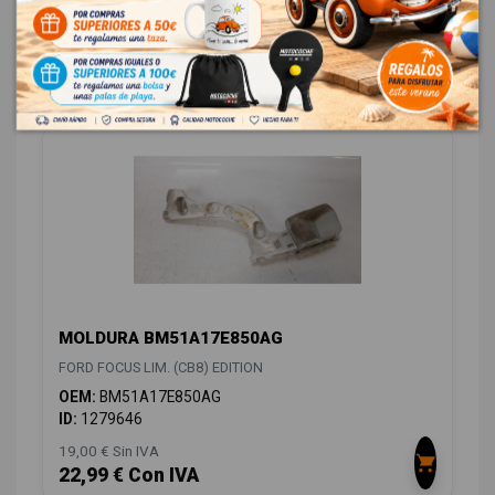
ID:
1279645
12,00 € Sin IVA
14,52 € Con IVA
MOLDURA BM51A17E850AG
FORD FOCUS LIM. (CB8) EDITION
OEM:
BM51A17E850AG
ID:
1279646
19,00 € Sin IVA
22,99 € Con IVA