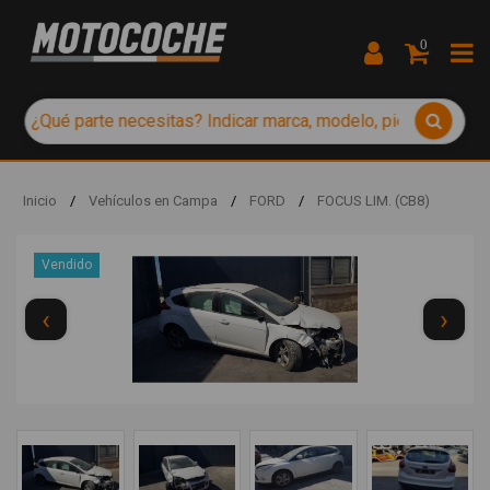
0
Inicio
/
Vehículos en Campa
/
FORD
/
FOCUS LIM. (CB8)
Vendido
‹
›