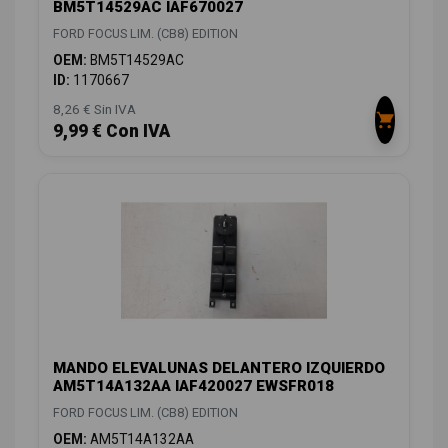
BM5T14529AC IAF670027
FORD FOCUS LIM. (CB8) EDITION
OEM:
BM5T14529AC
ID:
1170667
8,26 € Sin IVA
9,99 € Con IVA
MANDO ELEVALUNAS DELANTERO IZQUIERDO
AM5T14A132AA IAF420027 EWSFR018
FORD FOCUS LIM. (CB8) EDITION
OEM:
AM5T14A132AA