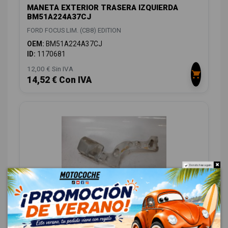
MANETA EXTERIOR TRASERA IZQUIERDA
BM51A224A37CJ
FORD FOCUS LIM. (CB8) EDITION
OEM:
BM51A224A37CJ
ID:
1170681
12,00 € Sin IVA
14,52 € Con IVA
Do not show again.
MOLDURA BM51A17E851
FORD FOCUS LIM. (CB8) EDITION
OEM:
BM51A17E851