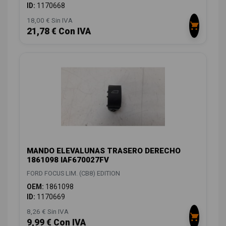
ID:
1170668
18,00 € Sin IVA
21,78 € Con IVA
MANDO ELEVALUNAS TRASERO DERECHO
1861098 IAF670027FV
FORD FOCUS LIM. (CB8) EDITION
OEM:
1861098
ID:
1170669
8,26 € Sin IVA
9,99 € Con IVA