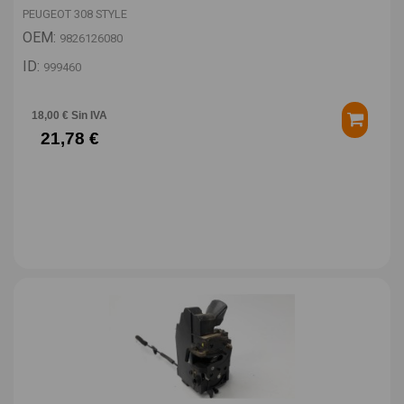
PEUGEOT 308 STYLE
OEM:
9826126080
ID:
999460
18,00 € Sin IVA
21,78 €