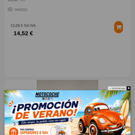
ID:
999030
12,00 € Sin IVA
14,52 €
Do not show again.
ELEVALUNAS DELANTERO IZQUIERDO 8346084M00