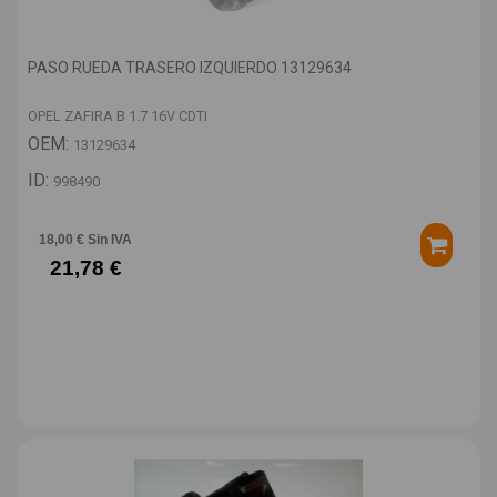
PASO RUEDA TRASERO IZQUIERDO 13129634
OPEL ZAFIRA B 1.7 16V CDTI
OEM:
13129634
ID:
998490
18,00 € Sin IVA
21,78 €