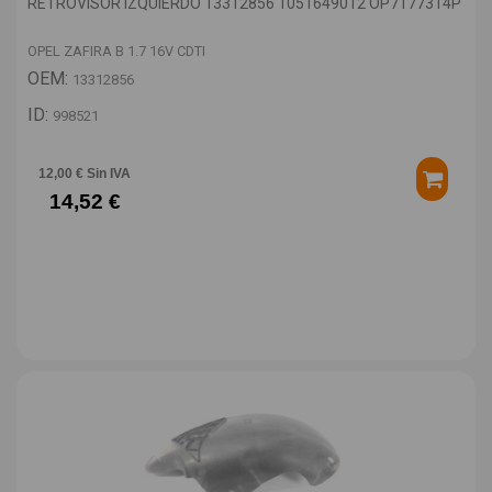
RETROVISOR IZQUIERDO 13312856 1051649012 OP7177314P
OPEL ZAFIRA B 1.7 16V CDTI
OEM:
13312856
ID:
998521
12,00 € Sin IVA
14,52 €