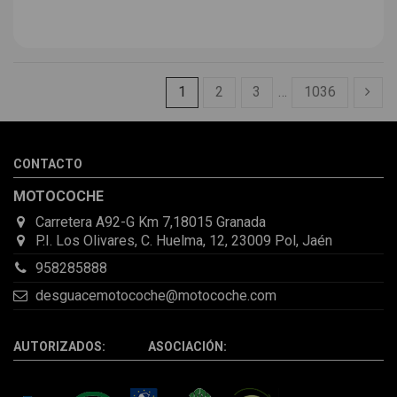
1
2
3
…
1036
CONTACTO
MOTOCOCHE
Carretera A92-G Km 7,18015 Granada
P.I. Los Olivares, C. Huelma, 12, 23009 Pol, Jaén
958285888
desguacemotocoche@motocoche.com
AUTORIZADOS: ASOCIACIÓN: