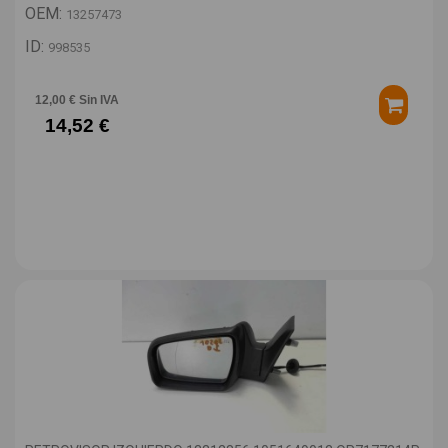
OEM:
13257473
ID:
998535
12,00 € Sin IVA
14,52 €