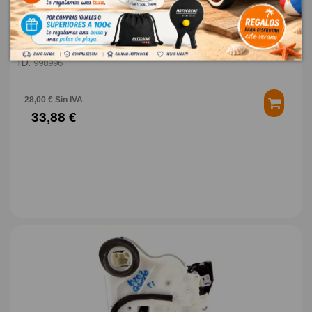
SUZUKI CELERIO 1.0 12V CAT
OEM:
8346084M00
ID:
998996
28,00 € Sin IVA
33,88 €