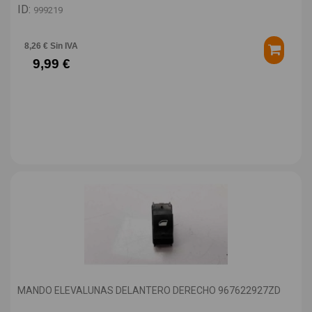
ID:
999219
8,26 € Sin IVA
9,99 €
MANDO ELEVALUNAS DELANTERO DERECHO 967622927ZD