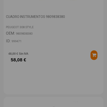
CUADRO INSTRUMENTOS 9809838380
PEUGEOT 308 STYLE
OEM:
9809838380
ID:
999471
48,00 € Sin IVA
58,08 €