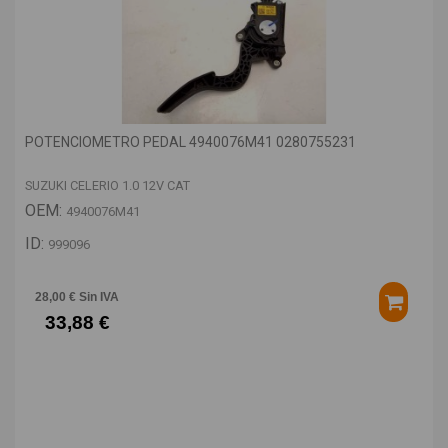
POTENCIOMETRO PEDAL 4940076M41 0280755231
SUZUKI CELERIO 1.0 12V CAT
OEM:
4940076M41
ID:
999096
28,00 € Sin IVA
33,88 €