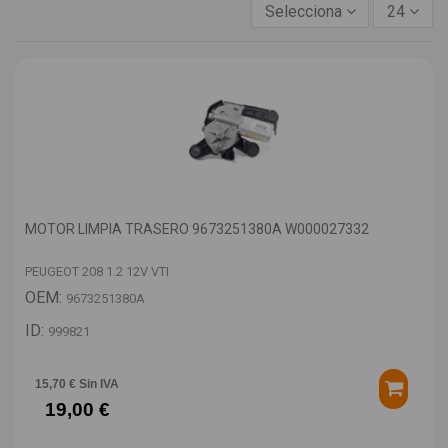
Selecciona
24
MOTOR LIMPIA TRASERO 9673251380A W000027332
PEUGEOT 208 1.2 12V VTI
OEM:
9673251380A
ID:
999821
15,70 € Sin IVA
19,00 €