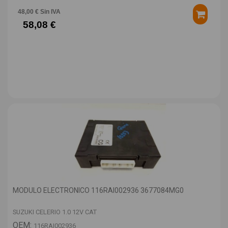
48,00 € Sin IVA
58,08 €
MODULO ELECTRONICO 116RAI002936 3677084MG0
SUZUKI CELERIO 1.0 12V CAT
OEM:
116RAI002936