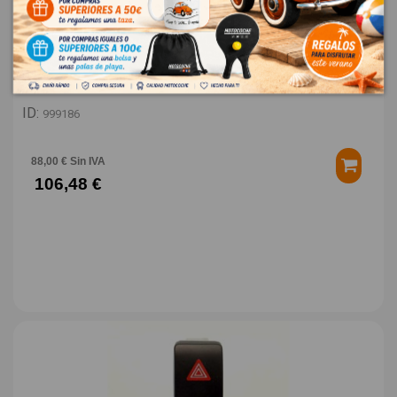
CUADRO INSTRUMENTOS 9807588380 2170671285
PEUGEOT 308 ACCESS
OEM:
9807588380
ID:
999186
88,00 € Sin IVA
106,48 €