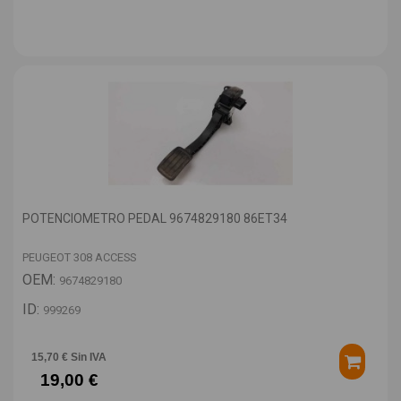
POTENCIOMETRO PEDAL 9674829180 86ET34
PEUGEOT 308 ACCESS
OEM:
9674829180
ID:
999269
15,70 € Sin IVA
19,00 €