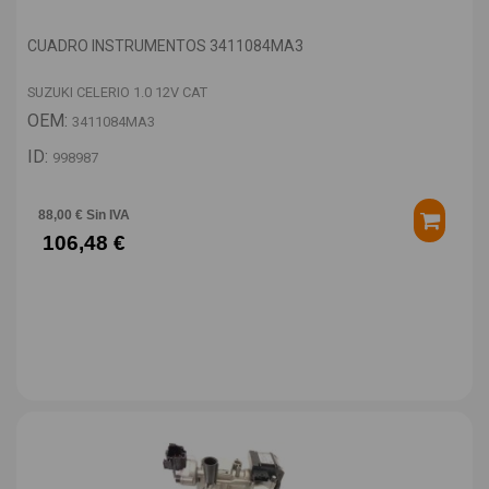
CUADRO INSTRUMENTOS 3411084MA3
SUZUKI CELERIO 1.0 12V CAT
OEM:
3411084MA3
ID:
998987
88,00 € Sin IVA
106,48 €