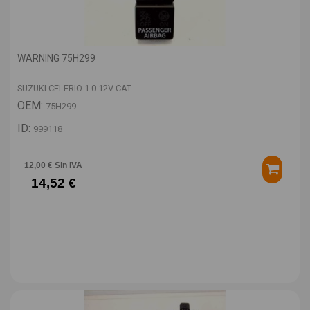
WARNING 75H299
SUZUKI CELERIO 1.0 12V CAT
OEM:
75H299
ID:
999118
12,00 € Sin IVA
14,52 €