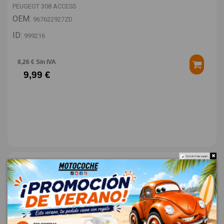
PEUGEOT 308 ACCESS
OEM:
967622927ZD
ID:
999216
8,26 € Sin IVA
9,99 €
Do not show again.