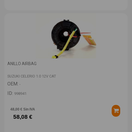
ANILLO AIRBAG
SUZUKI CELERIO 1.0 12V CAT
OEM:
-
ID:
998941
48,00 € Sin IVA
58,08 €