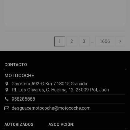
1
2
3
…
1606
CONTACTO
MOTOCOCHE
Carretera A92-G Km 7,18015 Granada
P.I. Los Olivares, C. Huelma, 12, 23009 Pol, Jaén
958285888
desguacemotocoche@motocoche.com
AUTORIZADOS: ASOCIACIÓN: