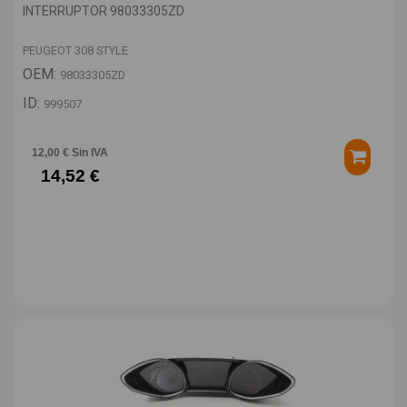
INTERRUPTOR 98033305ZD
PEUGEOT 308 STYLE
OEM:
98033305ZD
ID:
999507
12,00 € Sin IVA
14,52 €