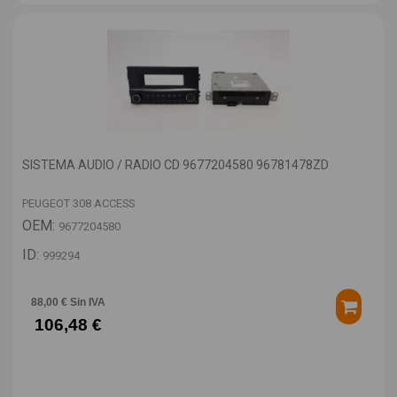
SISTEMA AUDIO / RADIO CD 9677204580 96781478ZD
PEUGEOT 308 ACCESS
OEM:
9677204580
ID:
999294
88,00 € Sin IVA
106,48 €