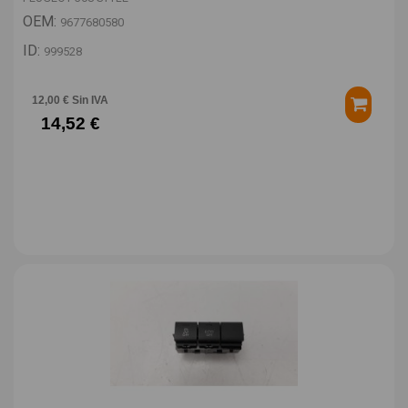
OEM:
9677680580
ID:
999528
12,00 € Sin IVA
14,52 €