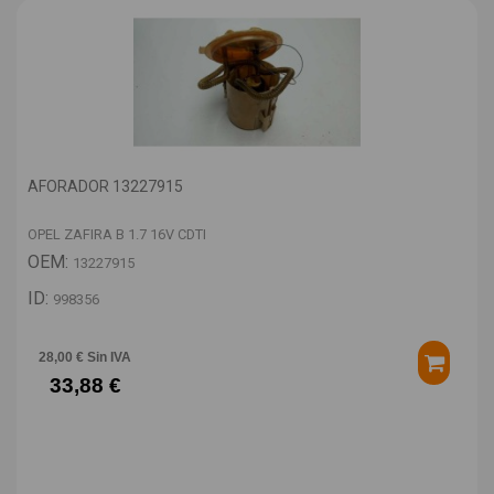
AFORADOR 13227915
OPEL ZAFIRA B 1.7 16V CDTI
OEM:
13227915
ID:
998356
28,00 € Sin IVA
33,88 €