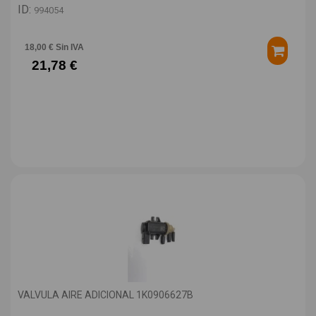
ID:
994054
18,00 € Sin IVA
21,78 €
VALVULA AIRE ADICIONAL 1K0906627B