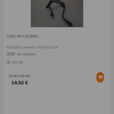
TUBO 98110628801
PORSCHE CAYMAN (TYP 981C) GT4
OEM:
98110628801
ID:
992766
12,00 € Sin IVA
14,52 €