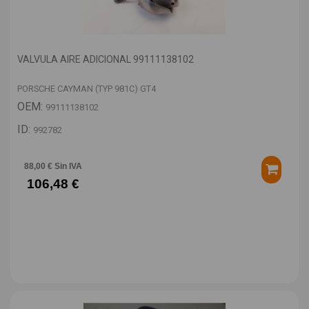
VALVULA AIRE ADICIONAL 99111138102
PORSCHE CAYMAN (TYP 981C) GT4
OEM:
99111138102
ID:
992782
88,00 € Sin IVA
106,48 €