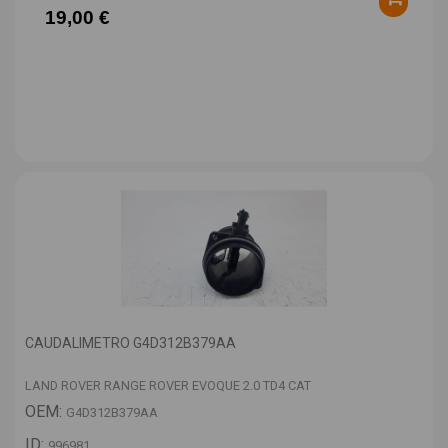
19,00 €
CAUDALIMETRO G4D312B379AA
LAND ROVER RANGE ROVER EVOQUE 2.0 TD4 CAT
OEM:
G4D312B379AA
ID:
996981