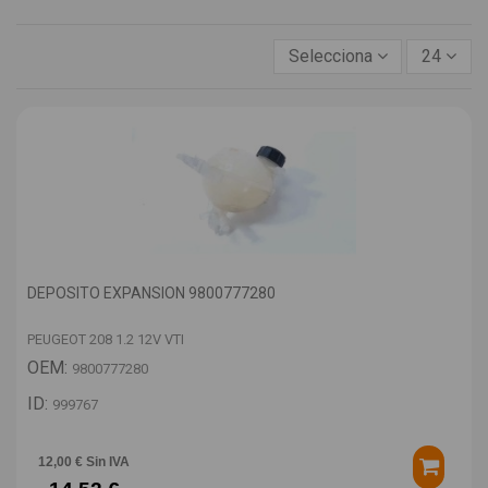
Selecciona
24
DEPOSITO EXPANSION 9800777280
PEUGEOT 208 1.2 12V VTI
OEM:
9800777280
ID:
999767
12,00 € Sin IVA