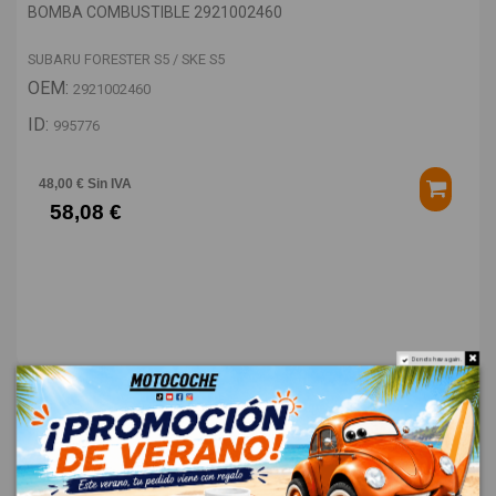
BOMBA COMBUSTIBLE 2921002460
SUBARU FORESTER S5 / SKE S5
OEM:
2921002460
ID:
995776
48,00 € Sin IVA
58,08 €
Do not show again.