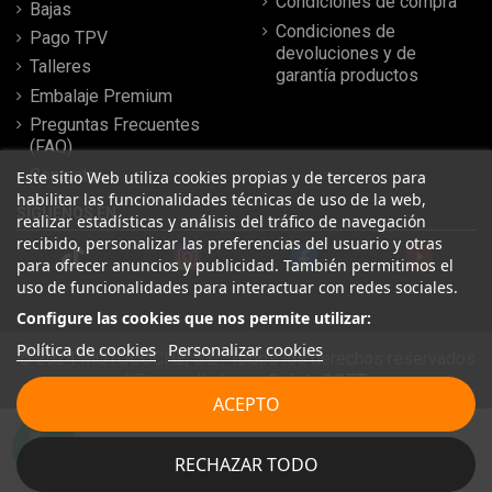
Condiciones de compra
Bajas
Condiciones de
Pago TPV
devoluciones y de
Talleres
garantía productos
Embalaje Premium
Preguntas Frecuentes
(FAQ)
Contacto
Este sitio Web utiliza cookies propias y de terceros para
habilitar las funcionalidades técnicas de uso de la web,
SÍGUENOS EN
realizar estadísticas y análisis del tráfico de navegación
recibido, personalizar las preferencias del usuario y otras
para ofrecer anuncios y publicidad. También permitimos el
uso de funcionalidades para interactuar con redes sociales.
Configure las cookies que nos permite utilizar:
Política de cookies
Personalizar cookies
© 2024 MOTOCOCHE, S.L . Todos los derechos reservados
| Desarrollado por
SeintoSOFT
ACEPTO
RECHAZAR TODO