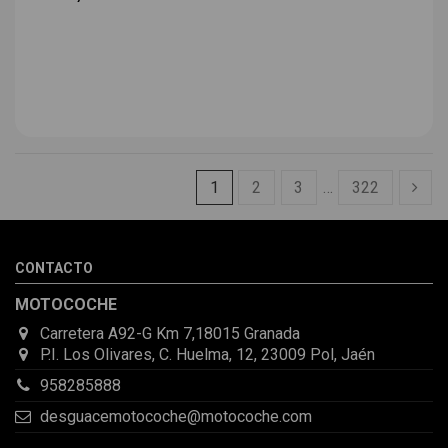
1
2
3
…
322
CONTACTO
MOTOCOCHE
Carretera A92-G Km 7,18015 Granada
P.I. Los Olivares, C. Huelma, 12, 23009 Pol, Jaén
958285888
desguacemotocoche@motocoche.com