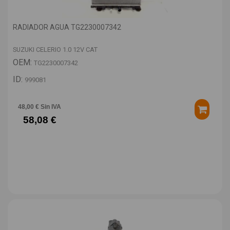
RADIADOR AGUA TG2230007342
SUZUKI CELERIO 1.0 12V CAT
OEM:
TG2230007342
ID:
999081
48,00 € Sin IVA
58,08 €