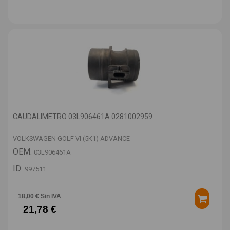
CAUDALIMETRO 03L906461A 0281002959
VOLKSWAGEN GOLF VI (5K1) ADVANCE
OEM:
03L906461A
ID:
997511
18,00 € Sin IVA
21,78 €