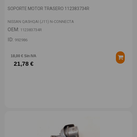
SOPORTE MOTOR TRASERO 112383734R
NISSAN QASHQAI (J11) N-CONNECTA
OEM:
112383734R
ID:
992986
18,00 € Sin IVA
21,78 €