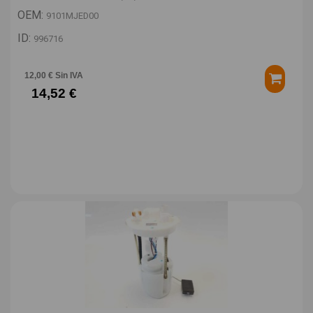
OEM:
9101MJED00
ID:
996716
12,00 € Sin IVA
14,52 €