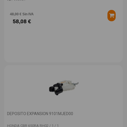
48,00 € Sin IVA
58,08 €
DEPOSITO EXPANSION 9101MJED00
HONDA CBR 650RA RH02 / 1 / 1