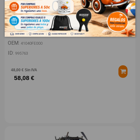
SOPORTE MOTOR TRASERO 41040FE000
SUBARU FORESTER S5 / SKE S5
OEM:
41040FE000
ID:
995763
48,00 € Sin IVA
58,08 €