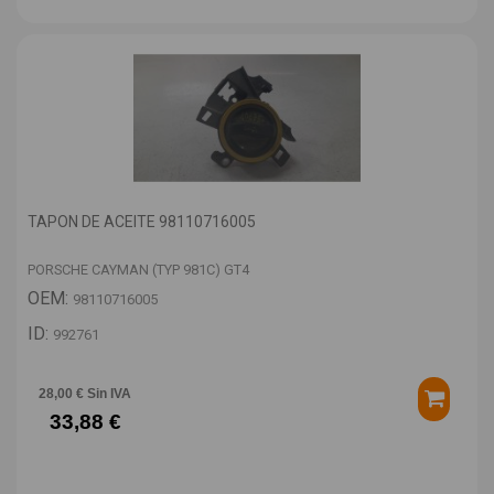
TAPON DE ACEITE 98110716005
PORSCHE CAYMAN (TYP 981C) GT4
OEM:
98110716005
ID:
992761
28,00 € Sin IVA
33,88 €