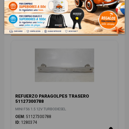
58,08 € Con IVA
CARROCERÍA TRASERA
3
REFUERZO PARAGOLPES TRASERO
51127300788
MINI F56 1.5 12V TURBODIESEL
OEM:
51127300788
ID:
1280374