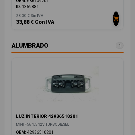
OEM:
686109201
ID:
1359881
28,00 € Sin IVA
33,88 € Con IVA
ALUMBRADO
1
LUZ INTERIOR 42936510201
MINI F56 1.5 12V TURBODIESEL
OEM:
42936510201