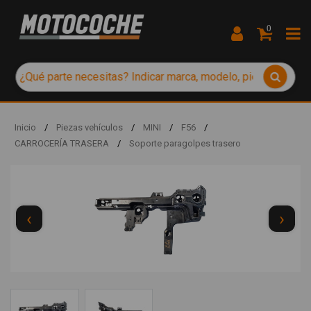
0
Inicio
/
Piezas vehículos
/
MINI
/
F56
/
CARROCERÍA TRASERA
/
Soporte paragolpes trasero
‹
›