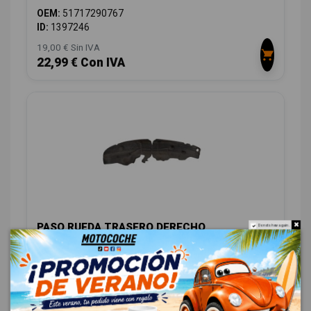
OEM:
51717290767
ID:
1397246
19,00 € Sin IVA
22,99 € Con IVA
PASO RUEDA TRASERO DERECHO
Do not show again.
51717290766
MINI F56 1.5 12V TURBODIESEL
OEM:
51717290766
ID:
1397250
48,00 € Sin IVA