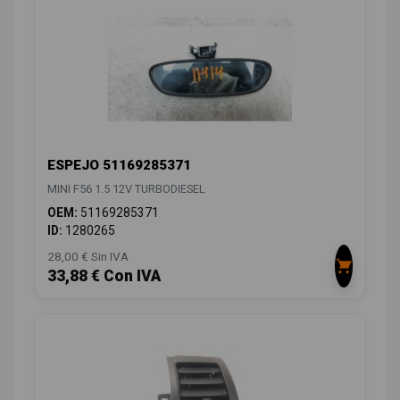
ESPEJO 51169285371
MINI F56 1.5 12V TURBODIESEL
OEM:
51169285371
ID:
1280265
28,00 € Sin IVA
33,88 € Con IVA