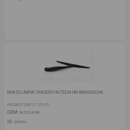
BRAZO LIMPIA TRASERO 9673234180 W000025296
PEUGEOT 208 1.2 12V VTI
OEM:
9673234180
ID:
999734