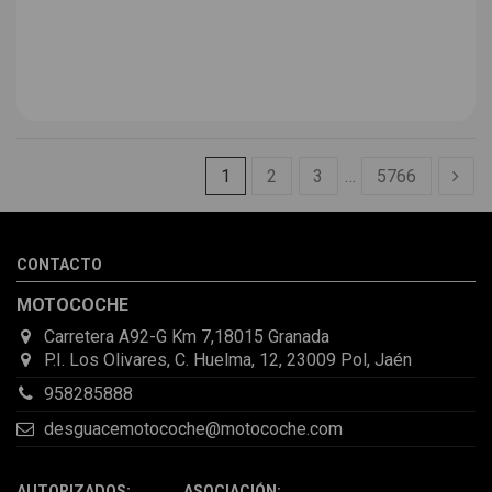
1
2
3
…
5766
CONTACTO
MOTOCOCHE
Carretera A92-G Km 7,18015 Granada
P.I. Los Olivares, C. Huelma, 12, 23009 Pol, Jaén
958285888
desguacemotocoche@motocoche.com
AUTORIZADOS: ASOCIACIÓN: