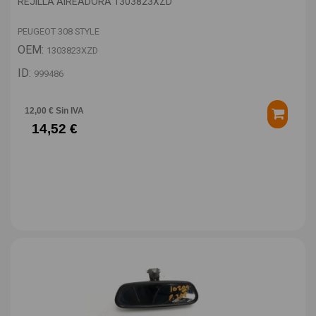
REJILLA AIREADORA 1303823XZD
PEUGEOT 308 STYLE
OEM:
1303823XZD
ID:
999486
12,00 € Sin IVA
14,52 €