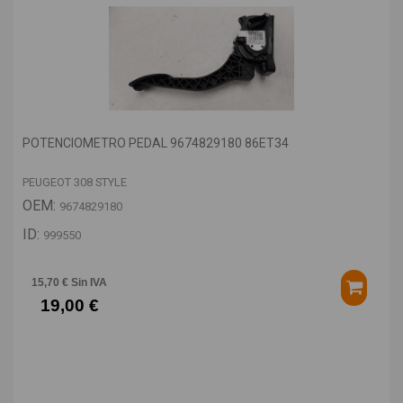
POTENCIOMETRO PEDAL 9674829180 86ET34
PEUGEOT 308 STYLE
OEM:
9674829180
ID:
999550
15,70 € Sin IVA
19,00 €