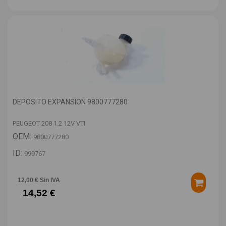
DEPOSITO EXPANSION 9800777280
PEUGEOT 208 1.2 12V VTI
OEM:
9800777280
ID:
999767
12,00 € Sin IVA
14,52 €