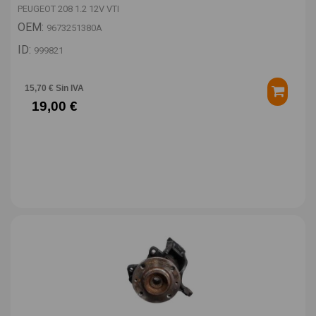
PEUGEOT 208 1.2 12V VTI
OEM:
9673251380A
ID:
999821
15,70 € Sin IVA
19,00 €