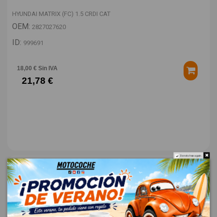
HYUNDAI MATRIX (FC) 1.5 CRDI CAT
OEM:
2827027620
ID:
999691
18,00 € Sin IVA
21,78 €
Do not show again.