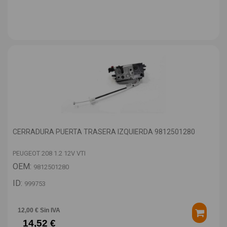
CERRADURA PUERTA TRASERA IZQUIERDA 9812501280
PEUGEOT 208 1.2 12V VTI
OEM:
9812501280
ID:
999753
12,00 € Sin IVA
14,52 €