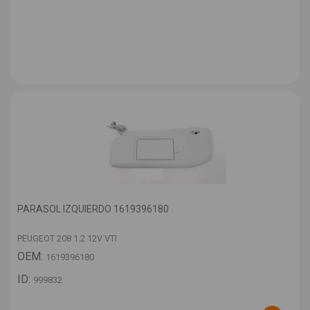
PARASOL IZQUIERDO 1619396180
PEUGEOT 208 1.2 12V VTI
OEM:
1619396180
ID:
999832