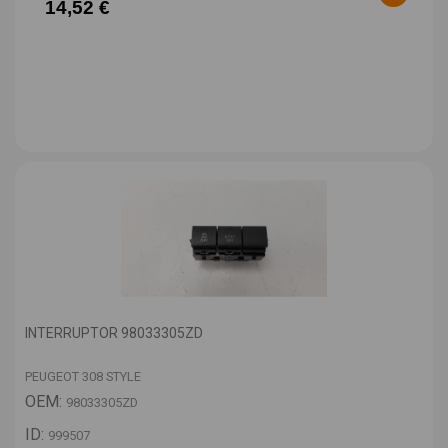
14,52 €
INTERRUPTOR 98033305ZD
PEUGEOT 308 STYLE
OEM:
98033305ZD
ID:
999507