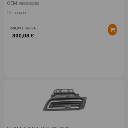
OEM:
9800390280
ID:
999490
248,00 € Sin IVA
300,08 €