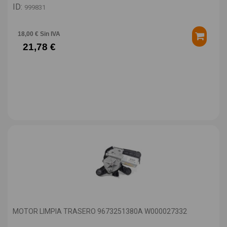
ID:
999831
18,00 € Sin IVA
21,78 €
MOTOR LIMPIA TRASERO 9673251380A W000027332