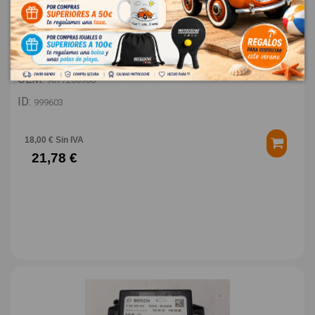
TAPA EXTERIOR COMBUSTIBLE 9677268980
PEUGEOT 308 STYLE
OEM:
9677268980
ID:
999603
18,00 € Sin IVA
21,78 €