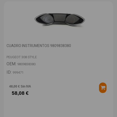
CUADRO INSTRUMENTOS 9809838380
PEUGEOT 308 STYLE
OEM:
9809838380
ID:
999471
48,00 € Sin IVA
58,08 €