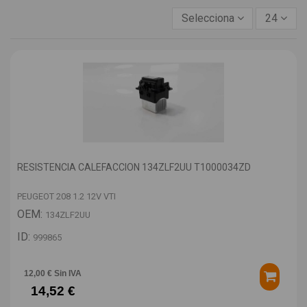
Selecciona
24
RESISTENCIA CALEFACCION 134ZLF2UU T1000034ZD
PEUGEOT 208 1.2 12V VTI
OEM:
134ZLF2UU
ID:
999865
12,00 € Sin IVA
14,52 €