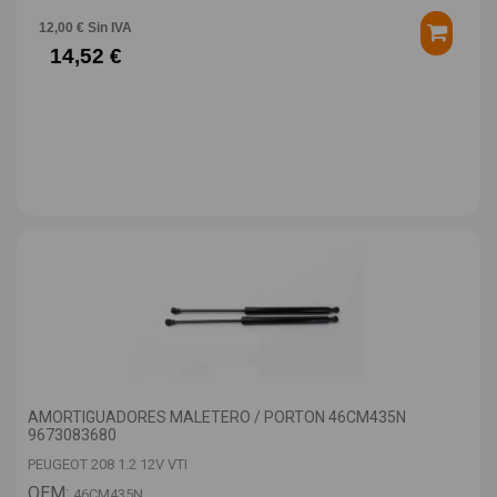
12,00 € Sin IVA
14,52 €
AMORTIGUADORES MALETERO / PORTON 46CM435N
9673083680
PEUGEOT 208 1.2 12V VTI
OEM:
46CM435N