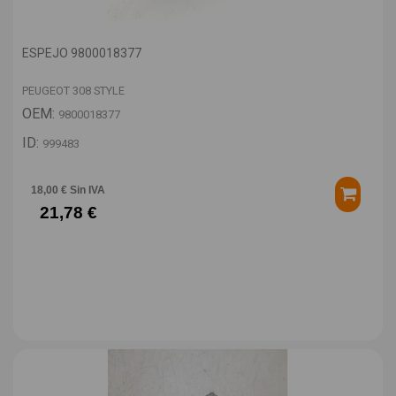
ESPEJO 9800018377
PEUGEOT 308 STYLE
OEM:
9800018377
ID:
999483
18,00 € Sin IVA
21,78 €