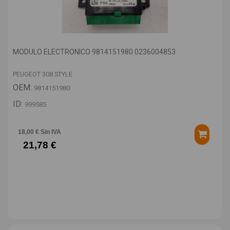
MODULO ELECTRONICO 9814151980 0236004853
PEUGEOT 308 STYLE
OEM:
9814151980
ID:
999585
18,00 € Sin IVA
21,78 €