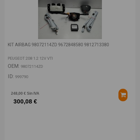
KIT AIRBAG 98072114ZD 9672848580 9812713380
PEUGEOT 208 1.2 12V VTI
OEM:
98072114ZD
ID:
999790
248,00 € Sin IVA
300,08 €