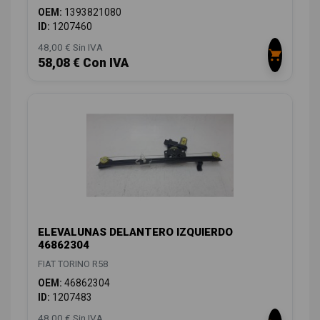
OEM:
1393821080
ID:
1207460
48,00 € Sin IVA
58,08 € Con IVA
ELEVALUNAS DELANTERO IZQUIERDO
46862304
FIAT TORINO R58
OEM:
46862304
ID:
1207483
48,00 € Sin IVA