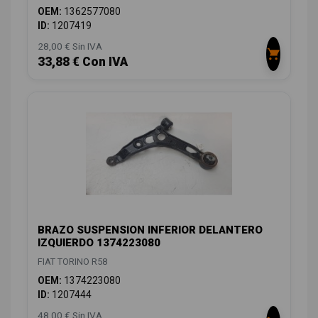
OEM:
1362577080
ID:
1207419
28,00 € Sin IVA
33,88 € Con IVA
BRAZO SUSPENSION INFERIOR DELANTERO
IZQUIERDO 1374223080
FIAT TORINO R58
OEM:
1374223080
ID:
1207444
48,00 € Sin IVA