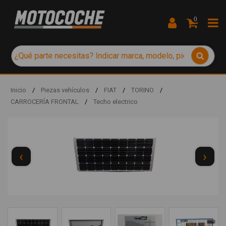
0
Inicio
/
Piezas vehículos
/
FIAT
/
TORINO
/
CARROCERÍA FRONTAL
/
Techo electrico
‹
›