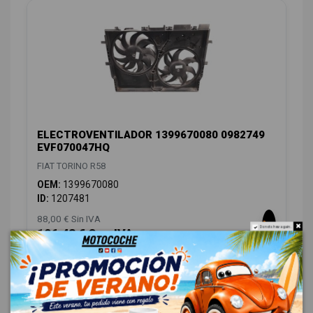
ELECTROVENTILADOR 1399670080 0982749
EVF070047HQ
FIAT TORINO R58
OEM:
1399670080
ID:
1207481
88,00 € Sin IVA
Do not show again.
106,48 € Con IVA