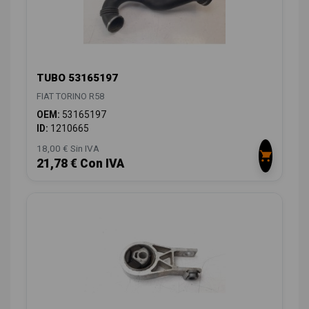
TUBO 53165197
FIAT TORINO R58
OEM:
53165197
ID:
1210665
18,00 € Sin IVA
21,78 € Con IVA