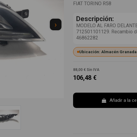
FIAT TORINO R58
Descripción:
›
MODELO AL FARO DELANTE
712501101129. Recambio de 
46862282
Ubicación: Almacén Granada
88,00 €
Sin IVA
106,48 €
Añadir a la c