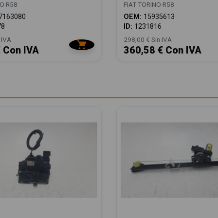
NO R58
FIAT TORINO R58
7163080
OEM:
15935613
78
ID:
1231816
 IVA
298,00 € Sin IVA
€ Con IVA
360,58 € Con IVA