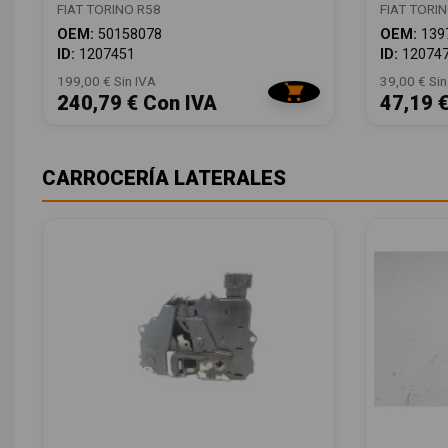
FIAT TORINO R58
FIAT TORI
OEM:
50158078
OEM:
139
ID:
1207451
ID:
12074
199,00 € Sin IVA
39,00 € Sin
240,79 € Con IVA
47,19 
CARROCERÍA LATERALES