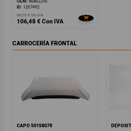
OEM:
46862290
ID:
1207492
88,00 € Sin IVA
106,48 € Con IVA
CARROCERÍA FRONTAL
CAPO 50158078
DEPOSIT