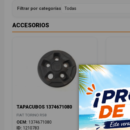
Filtrar por categorías
ACCESORIOS
TAPACUBOS 1374671080
TAPACUB
FIAT TORINO R58
FIAT TORI
OEM:
1374671080
OEM:
137
ID:
1210783
ID:
12107