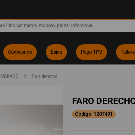
Conócenos
Bajas
Pago TPV
Taller
UMBRADO
/
Faro derecho
FARO DERECHO
Codigo: 1207491