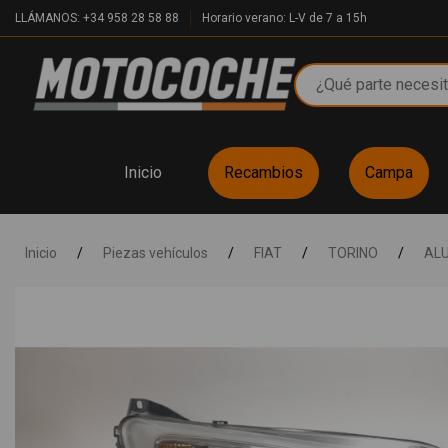
LLÁMANOS: +34 958 28 58 88
Horario verano: L-V de 7 a 15h
Inicio
Recambios
Campa
Inicio
/
Piezas vehículos
/
FIAT
/
TORINO
/
AL