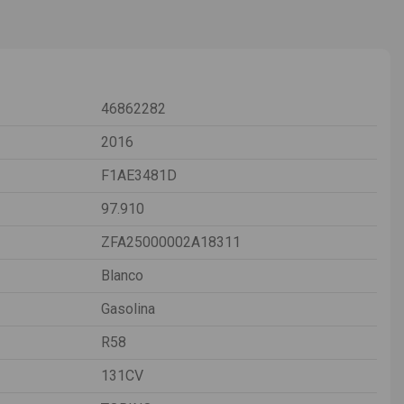
46862282
2016
F1AE3481D
97.910
ZFA25000002A18311
Blanco
Gasolina
R58
131CV