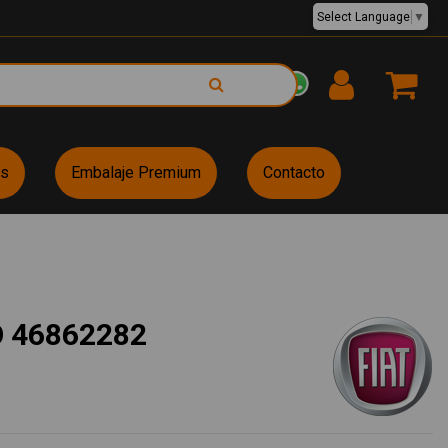
Select Language
▼
EUR €
es
Embalaje Premium
Contacto
 46862282