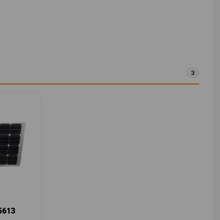
3
5613