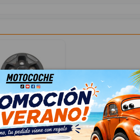
OS 1374671080
NO R58
4671080
84