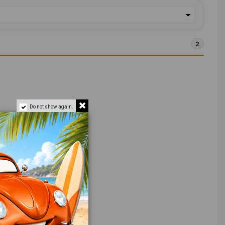
2
Do not show again.