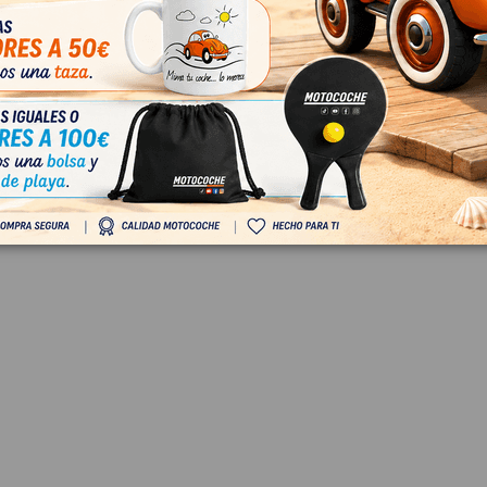
 IVA
€ Con IVA