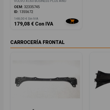
VOLVO XC60 BUSINESS PLUS AWD
OEM:
32335745
ID:
1355672
148,00 € Sin IVA
179,08 € Con IVA
CARROCERÍA FRONTAL