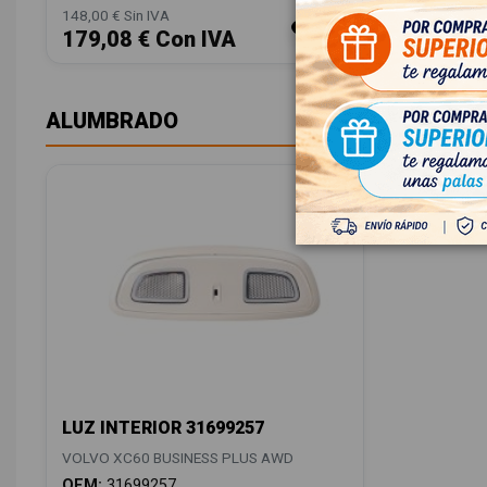
148,00 € Sin IVA
148,00 € Si
179,08 € Con IVA
179,08
ALUMBRADO
LUZ INTERIOR 31699257
VOLVO XC60 BUSINESS PLUS AWD
OEM:
31699257