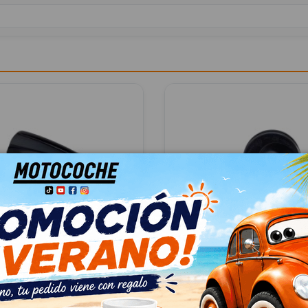
39826430
CLAXON 32328568
0 BUSINESS PLUS AWD
VOLVO XC60 BUSINESS PLUS 
26430
OEM:
32328568
78
ID:
1355682