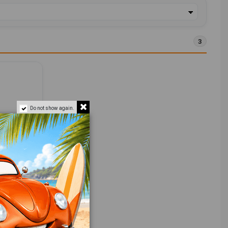
3
Do not show again.
AWD