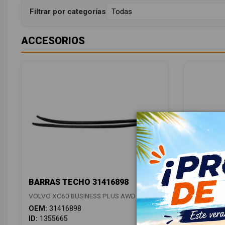
Filtrar por categorías
ACCESORIOS
BARRAS TECHO 31416898
ANTENA 
VOLVO XC60 BUSINESS PLUS AWD
VOLVO XC6
OEM:
31416898
OEM:
398
ID:
1355665
ID:
13556