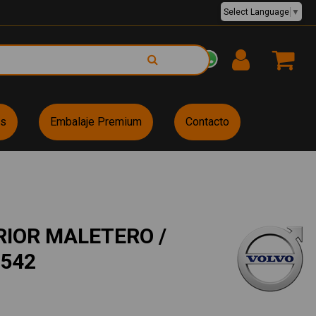
Select Language
▼
EUR €
es
Embalaje Premium
Contacto
IOR MALETERO /
542