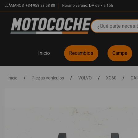
LLÁMANOS: +34 958 28 58 88
Horario verano: L-V de 7 a 15h
Inicio
Recambios
Campa
Inicio
/
Piezas vehículos
/
VOLVO
/
XC60
/
CA