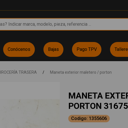
Conócenos
Bajas
Pago TPV
Taller
RROCERÍA TRASERA
/
Maneta exterior maletero / porton
MANETA EXTER
PORTON 31675
Codigo: 1355606