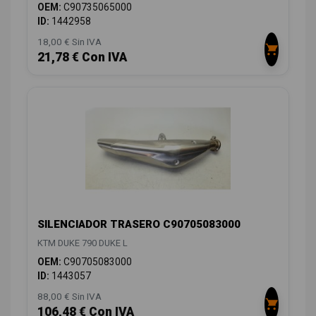
OEM:
C90735065000
ID:
1442958
18,00 € Sin IVA
21,78 € Con IVA
SILENCIADOR TRASERO C90705083000
KTM DUKE 790 DUKE L
OEM:
C90705083000
ID:
1443057
88,00 € Sin IVA
106,48 € Con IVA