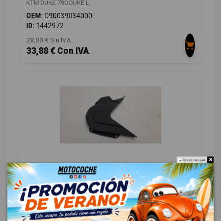
KTM DUKE 790 DUKE L
OEM:
C90039034000
ID:
1442972
28,00 € Sin IVA
33,88 € Con IVA
Do not show again.
MOLDURA C90703096000
KTM DUKE 790 DUKE L
OEM:
C90703096000
ID:
1442971
19,00 € Sin IVA