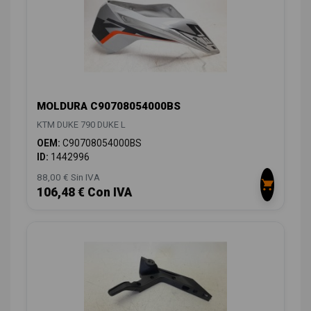
MOLDURA C90708054000BS
KTM DUKE 790 DUKE L
OEM:
C90708054000BS
ID:
1442996
88,00 € Sin IVA
106,48 € Con IVA