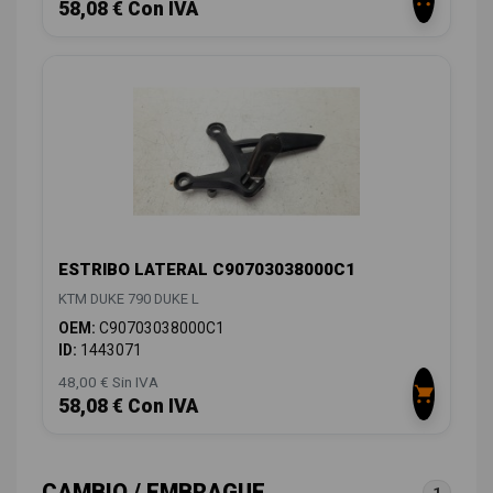
58,08 € Con IVA
ESTRIBO LATERAL C90703038000C1
KTM DUKE 790 DUKE L
OEM:
C90703038000C1
ID:
1443071
48,00 € Sin IVA
58,08 € Con IVA
CAMBIO / EMBRAGUE
1