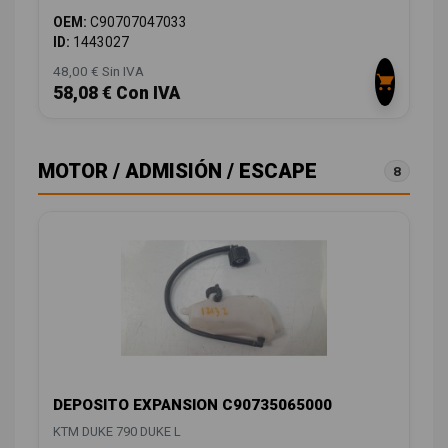
OEM:
C90707047033
ID:
1443027
48,00 € Sin IVA
58,08 € Con IVA
MOTOR / ADMISIÓN / ESCAPE
8
DEPOSITO EXPANSION C90735065000
KTM DUKE 790 DUKE L