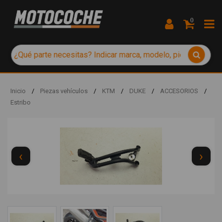
0
Inicio
/
Piezas vehículos
/
KTM
/
DUKE
/
ACCESORIOS
/
Estribo
‹
›